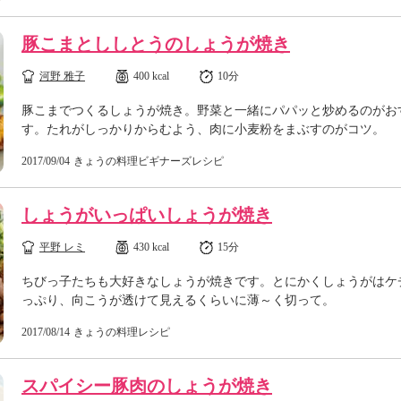
豚こまとししとうのしょうが焼き
河野 雅子
400 kcal
10分
豚こまでつくるしょうが焼き。野菜と一緒にパパッと炒めるのがお
す。たれがしっかりからむよう、肉に小麦粉をまぶすのがコツ。
2017/09/04
きょうの料理ビギナーズレシピ
しょうがいっぱいしょうが焼き
平野 レミ
430 kcal
15分
ちびっ子たちも大好きなしょうが焼きです。とにかくしょうがはケ
っぷり、向こうが透けて見えるくらいに薄～く切って。
2017/08/14
きょうの料理レシピ
スパイシー豚肉のしょうが焼き