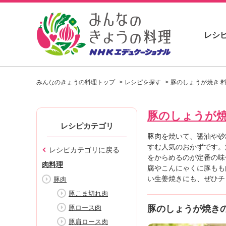
レシ
お
い
みんなのきょうの料理トップ
レシピを探す
豚のしょうが焼き 
し
い
レ
豚のしょうが
シ
ピ
レシピカテゴリ
を
豚肉を焼いて、醤油や砂
見
すむ人気のおかずです。
レシピカテゴリに戻る
つ
をからめるのが定番の味
肉料理
け
腐やこんにゃくに豚もも
よ
い生姜焼きにも、ぜひチ
豚肉
う
豚こま切れ肉
。
豚ロース肉
豚のしょうが焼き
N
H
豚肩ロース肉