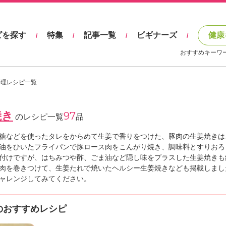
ピを探す
特集
記事一覧
ビギナーズ
健康
/
/
/
/
おすすめキーワ
料理レシピ一覧
焼き
97
のレシピ一覧
品
糖などを使ったタレをからめて生姜で香りをつけた、豚肉の生姜焼きは
油をひいたフライパンで豚ロース肉をこんがり焼き、調味料とすりおろ
付けですが、はちみつや酢、ごま油など隠し味をプラスした生姜焼きも
肉を巻きつけて、生姜たれで焼いたヘルシー生姜焼きなども掲載しまし
ャレンジしてみてください。
のおすすめレシピ