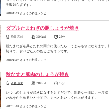
失敗知らずです。
2018/04/19
きょうの料理レシピ
ダブルたまねぎの豚しょうが焼き
飛田 和緒
320 kcal
25分
新たまねぎを具とたれの両方に使ったら、うまみも倍になります。
切りで、食べごたえのあるごちそうです。
2018/03/07
きょうの料理レシピ
秋なすと豚肉のしょうが焼き
斉藤 辰夫
210 kcal
15分
いつものしょうが焼きになすを足すだけで、新鮮な一皿に。一度取
たれをからめるひと手間で、ぐっとおいしく仕上がります。
2017/10/09
きょうの料理レシピ