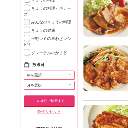
きょうの料理
きょうの料理ビギナー
ズ
みんなのきょうの料理
きょうの健康
平野レミの早わざレシ
ピ！
グレーテルのかまど
放送日
▼
▼
この条件で検索する
条件リセット