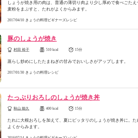
しょうが焼き用の肉は、普通の薄切り肉より少し厚めで食べごたえ
麦粉をまぶすと、たれがよくからみます。
2017/04/10
きょうの料理ビギナーズレシピ
豚のしょうが焼き
村田 裕子
510 kcal
15分
蒸らし炒めにしたたまねぎの甘みでおいしさがアップします。
2017/01/30
きょうの料理レシピ
たっぷりおろしのしょうが焼き丼
秋山 能久
400 kcal
15分
たれに大根おろしを加えて、夏にピッタリのしょうが焼き丼に。た
よくからみます。
2016/07/14
きょうの料理ビギナーズレシピ