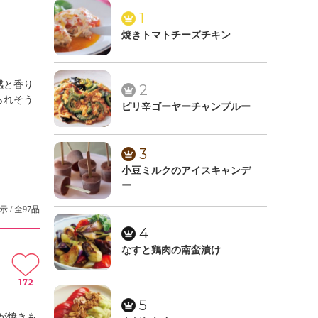
1
焼きトマトチーズチキン
感と香り
2
られそう
ピリ辛ゴーヤーチャンプルー
3
小豆ミルクのアイスキャンデ
ー
示 / 全97品
4
なすと鶏肉の南蛮漬け
172
5
が焼きも