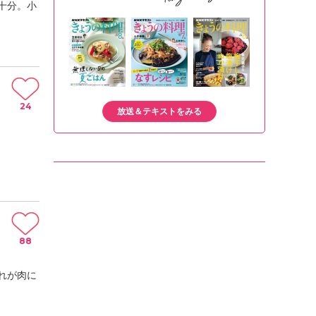
十分。小
24
放送＆テキストをみる
88
れが肉に