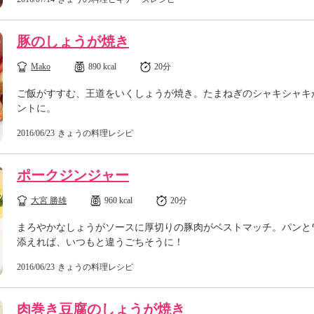
豚のしょうが焼き
Mako
890 kcal
20分
ご飯がすすむ、王道をいくしょうが焼き。たまねぎのシャキシャキ
ントに。
2016/06/23
きょうの料理レシピ
ポークジンジャー
大宮 勝雄
960 kcal
20分
まろやかなしょうがソースに厚切りの豚肉がベストマッチ。パンと
添えれば、いつもと違うごちそうに！
2016/06/23
きょうの料理レシピ
肉巻き豆腐のしょうが焼き