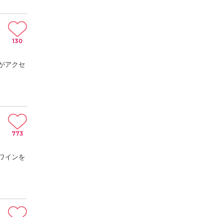
130
がアクセ
773
ワインを