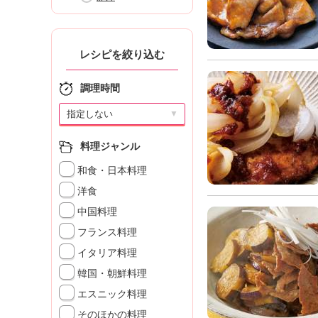
」
レシピを絞り込む
調理時間
▼
料理ジャンル
和食・日本料理
洋食
中国料理
フランス料理
イタリア料理
韓国・朝鮮料理
エスニック料理
そのほかの料理