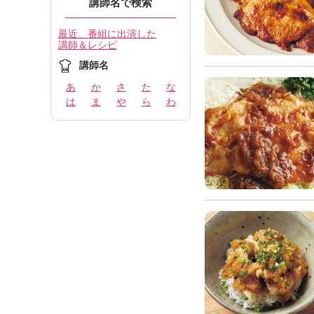
講師名で検索
最近、番組に出演した
講師＆レシピ
講師名
あ
か
さ
た
な
は
ま
や
ら
わ