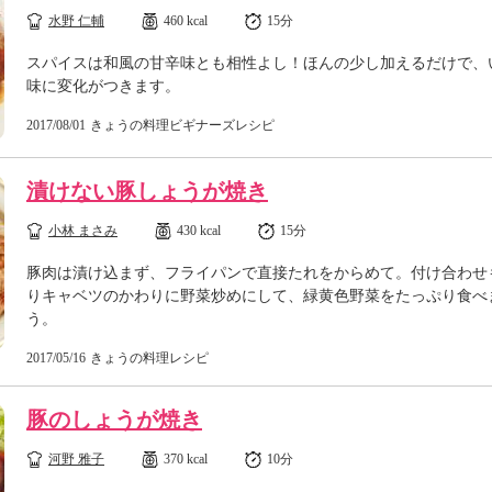
水野 仁輔
460 kcal
15分
スパイスは和風の甘辛味とも相性よし！ほんの少し加えるだけで、
味に変化がつきます。
2017/08/01
きょうの料理ビギナーズレシピ
漬けない豚しょうが焼き
小林 まさみ
430 kcal
15分
豚肉は漬け込まず、フライパンで直接たれをからめて。付け合わせ
りキャベツのかわりに野菜炒めにして、緑黄色野菜をたっぷり食べ
う。
2017/05/16
きょうの料理レシピ
豚のしょうが焼き
河野 雅子
370 kcal
10分