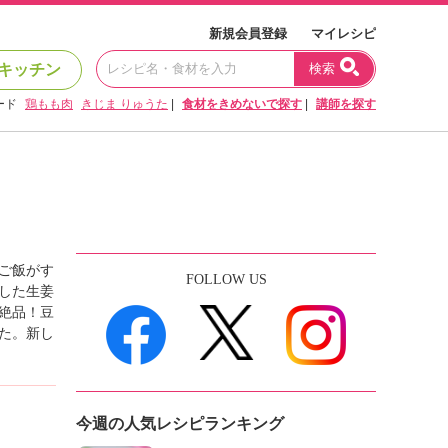
新規会員登録
マイレシピ
キッチン
検索
ード
鶏もも肉
きじま りゅうた
|
食材をきめないで探す
|
講師を探す
ご飯がす
FOLLOW US
した生姜
絶品！豆
た。新し
今週の人気レシピランキング