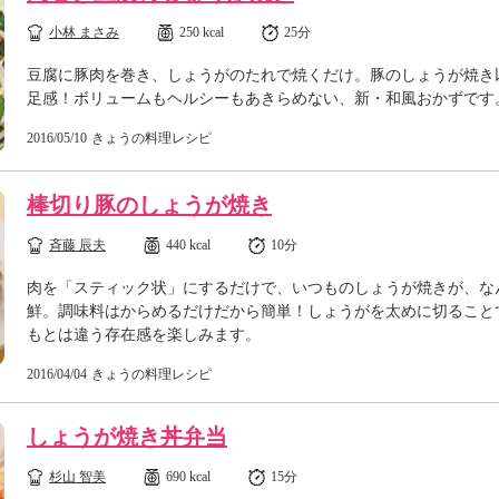
小林 まさみ
250 kcal
25分
豆腐に豚肉を巻き、しょうがのたれで焼くだけ。豚のしょうが焼き
足感！ボリュームもヘルシーもあきらめない、新・和風おかずです
2016/05/10
きょうの料理レシピ
棒切り豚のしょうが焼き
斉藤 辰夫
440 kcal
10分
肉を「スティック状」にするだけで、いつものしょうが焼きが、な
鮮。調味料はからめるだけだから簡単！しょうがを太めに切ること
もとは違う存在感を楽しみます。
2016/04/04
きょうの料理レシピ
しょうが焼き丼弁当
杉山 智美
690 kcal
15分