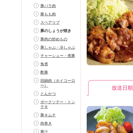
K
豚バラ肉
エ
豚もも肉
デ
ュ
スペアリブ
ケ
豚のしょうが焼き
ー
豚肉の炒めもの
シ
ョ
豚しゃぶ・冷しゃぶ
ナ
チャーシュー・煮豚
ル
角煮
「
み
酢豚
ん
回鍋肉（ホイコーロ
な
ー）
放送日順
の
とんかつ
き
ポークソテー・トン
ょ
テキ
う
豚キムチ
の
料
肉巻き
理
豚汁