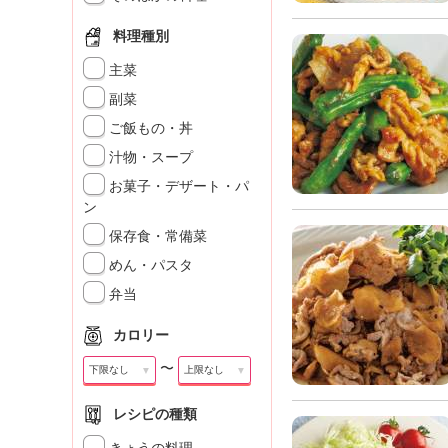
料理種別
主菜
副菜
ご飯もの・丼
汁物・スープ
お菓子・デザート・パ
ン
保存食・常備菜
めん・パスタ
弁当
カロリー
〜
▼
▼
レシピの種類