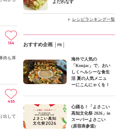
よだれなす
レシピランキング一覧
▶
154
おすすめ企画
PR
豚肉も厚
海外で人気の
「Konjac」で、おい
しくヘルシーな食生
活 夏の人気メニュ
ーにこんにゃくを！
455
心踊る！「よさこい
高知文化祭 2026」in
り出して
スーパーよさこい
(原宿表参道)