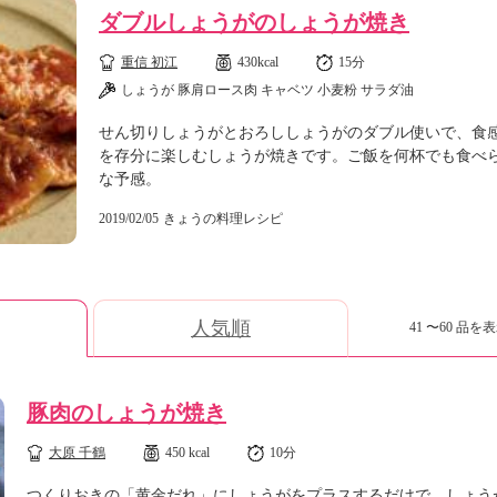
ダブルしょうがのしょうが焼き
重信 初江
430kcal
15分
しょうが 豚肩ロース肉 キャベツ 小麦粉 サラダ油
せん切りしょうがとおろししょうがのダブル使いで、食
を存分に楽しむしょうが焼きです。ご飯を何杯でも食べ
な予感。
2019/02/05
きょうの料理レシピ
人気順
41 〜60 品を表
豚肉のしょうが焼き
大原 千鶴
450 kcal
10分
つくりおきの「黄金だれ」にしょうがをプラスするだけで、しょう