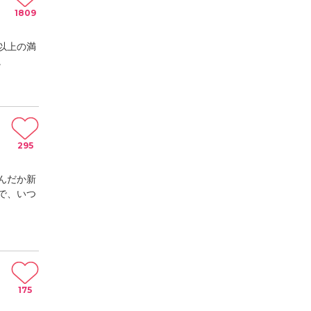
1809
以上の満
。
295
んだか新
で、いつ
175