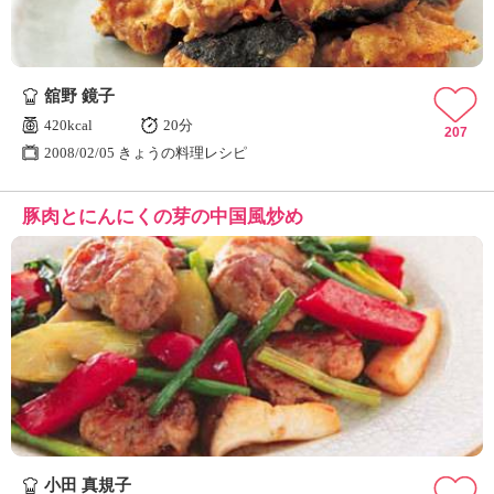
舘野 鏡子
420kcal
20分
207
2008/02/05 きょうの料理レシピ
豚肉とにんにくの芽の中国風炒め
小田 真規子