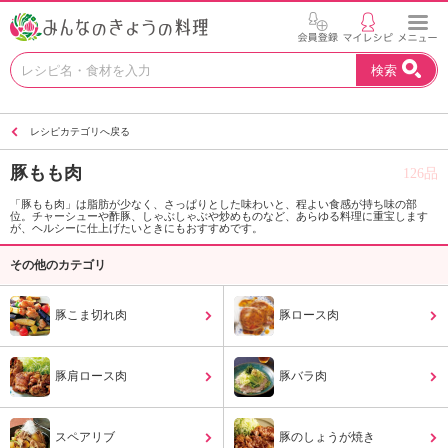
お
検索
い
し
い
レシピカテゴリへ戻る
レ
シ
豚もも肉
126品
ピ
を
「豚もも肉」は脂肪が少なく、さっぱりとした味わいと、程よい食感が持ち味の部
位。チャーシューや酢豚、しゃぶしゃぶや炒めものなど、あらゆる料理に重宝します
見
が、ヘルシーに仕上げたいときにもおすすめです。
つ
け
その他のカテゴリ
よ
う
豚こま切れ肉
豚ロース肉
。
N
H
豚肩ロース肉
豚バラ肉
K
エ
デ
スペアリブ
豚のしょうが焼き