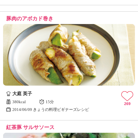
豚肉のアボカド巻き
大庭 英子
380kcal
15分
269
2014/06/09 きょうの料理ビギナーズレシピ
紅茶豚 サルサソース