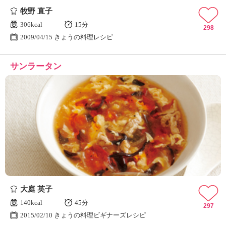
牧野 直子
306kcal
15分
298
2009/04/15 きょうの料理レシピ
サンラータン
大庭 英子
140kcal
45分
297
2015/02/10 きょうの料理ビギナーズレシピ