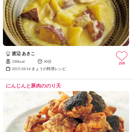
渡辺 あきこ
330kcal
30分
209
2015/10/14 きょうの料理レシピ
にんじんと豚肉ののり天