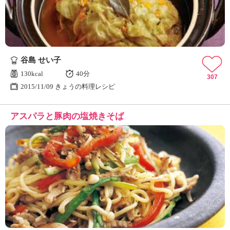
谷島 せい子
130kcal
40分
307
2015/11/09 きょうの料理レシピ
アスパラと豚肉の塩焼きそば