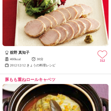
舘野 真知子
460kcal
30分
312
2012/12/12 きょうの料理レシピ
豚もも重ねロールキャベツ