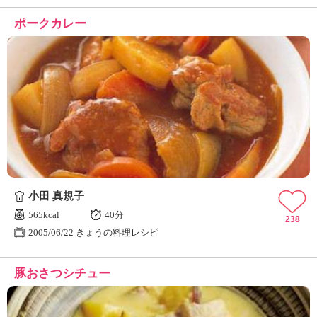
ポークカレー
小田 真規子
565kcal
40分
238
2005/06/22 きょうの料理レシピ
豚おさつシチュー