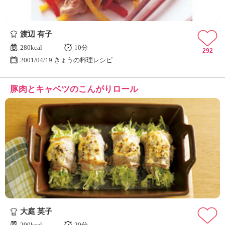
渡辺 有子
280kcal
10分
292
2001/04/19 きょうの料理レシピ
豚肉とキャベツのこんがりロール
大庭 英子
290kcal
20分