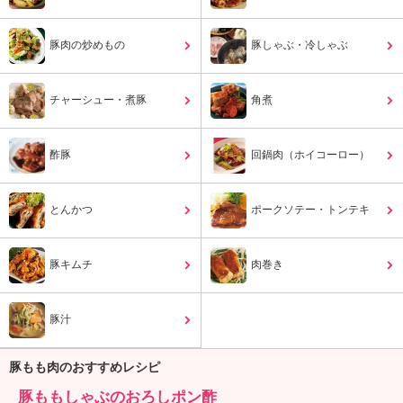
ュ
ケ
ー
豚肉の炒めもの
豚しゃぶ・冷しゃぶ
シ
ョ
ナ
チャーシュー・煮豚
角煮
ル
「
み
酢豚
回鍋肉（ホイコーロー）
ん
な
とんかつ
の
ポークソテー・トンテキ
き
ょ
豚キムチ
肉巻き
う
の
料
豚汁
理
」
豚もも肉のおすすめレシピ
豚ももしゃぶのおろしポン酢