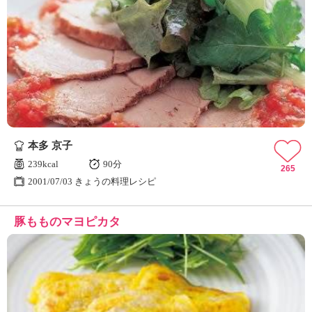
本多 京子
239kcal
90分
265
2001/07/03 きょうの料理レシピ
豚もものマヨピカタ