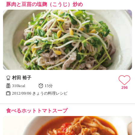
豚肉と豆苗の塩麹（こうじ）炒め
村田 裕子
310kcal
15分
296
2012/09/06 きょうの料理レシピ
食べるホットトマトスープ