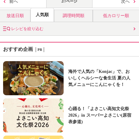
前へ
2/7ページ
次へ
人気順
放送日順
調理時間順
低カロリー順
レシピを絞り込む
おすすめ企画
PR
海外で人気の「Konjac」で、お
いしくヘルシーな食生活 夏の人
気メニューにこんにゃくを！
心踊る！「よさこい高知文化祭
2026」in スーパーよさこい(原宿
表参道)