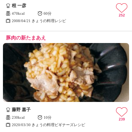
程 一彦
470kcal
60分
252
2008/04/21 きょうの料理レシピ
豚肉の新たまあえ
藤野 嘉子
230kcal
10分
239
2020/03/30 きょうの料理ビギナーズレシピ