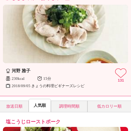
河野 雅子
230kcal
15分
131
2018/09/05 きょうの料理ビギナーズレシピ
人気順
放送日順
調理時間順
低カロリー順
塩こうじローストポーク