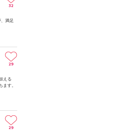
32
が、満足
29
加える
ちます。
29