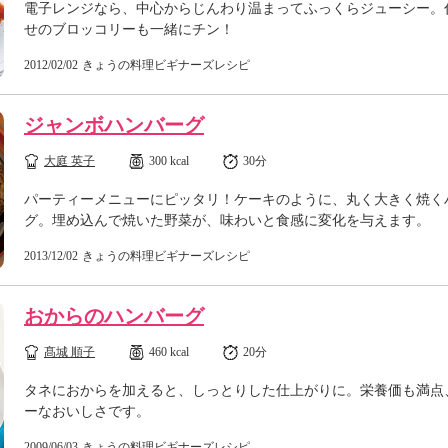
電子レンジなら、中心からじんわり温まってふっくらジューシー。
せのブロッコリーも一緒にチン！
2012/02/02
きょうの料理ビギナーズレシピ
ジャンボハンバーグ
大庭 英子
300 kcal
30分
パーティーメニューにピッタリ！ケーキのように、丸く大きく焼く
グ。埋め込んで焼いた野菜が、味わいと食感に変化を与えます。
2013/12/02
きょうの料理ビギナーズレシピ
おからのハンバーグ
髙城 順子
460 kcal
20分
タネにおからを加えると、しっとりした仕上がりに。栄養価も満点
ーなおいしさです。
2009/06/03
きょうの料理ビギナーズレシピ