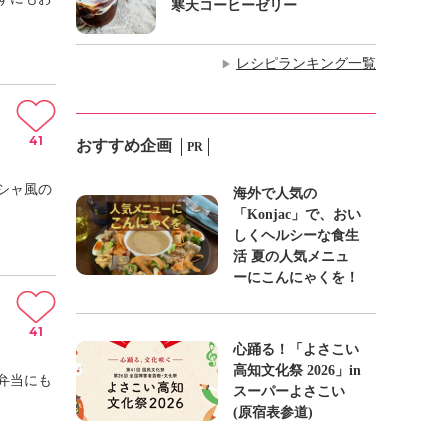
寒天コーヒーゼリー
レシピランキング一覧
▶
41
おすすめ企画
PR
シャ風の
海外で人気の
「Konjac」で、おい
しくヘルシーな食生
活 夏の人気メニュ
ーにこんにゃくを！
41
心踊る！「よさこい
高知文化祭 2026」in
弁当にも
スーパーよさこい
(原宿表参道)