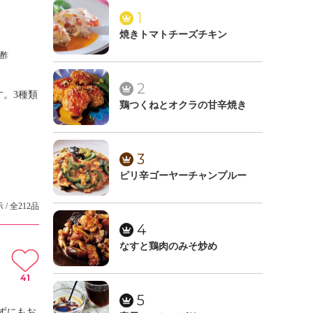
1
焼きトマトチーズチキン
ン酢
2
。3種類
鶏つくねとオクラの甘辛焼き
3
ピリ辛ゴーヤーチャンプルー
 / 全212品
4
なすと鶏肉のみそ炒め
41
5
ずにもお