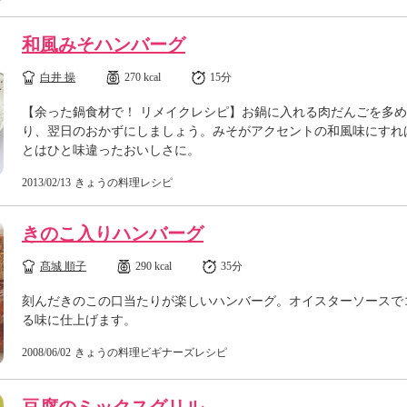
和風みそハンバーグ
白井 操
270 kcal
15分
【余った鍋食材で！ リメイクレシピ】お鍋に入れる肉だんごを多
り、翌日のおかずにしましょう。みそがアクセントの和風味にすれ
とはひと味違ったおいしさに。
2013/02/13
きょうの料理レシピ
きのこ入りハンバーグ
髙城 順子
290 kcal
35分
刻んだきのこの口当たりが楽しいハンバーグ。オイスターソースで
る味に仕上げます。
2008/06/02
きょうの料理ビギナーズレシピ