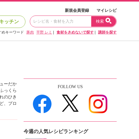
新規会員登録
マイレシピ
キッチン
検索
すめキーワード
豚肉
平野 レミ
|
食材をきめないで探す
|
講師を探す
ューだか
FOLLOW US
ふっくら
れのひき
ど、プロ
今週の人気レシピランキング