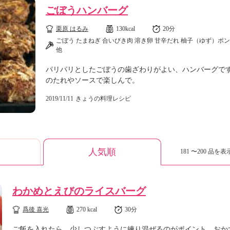
ごぼうハンバーグ
栗原 はるみ
130kcal
20分
ごぼう たまねぎ 合いびき肉 溶き卵 甘辛だれ 柚子（ゆず）ポ
他
パリパリとしたごぼうの歯ざわりがよい、ハンバーグです
のたれやソースで楽しんで。
2019/11/11
きょうの料理レシピ
人気順
181 〜200 品を表示
わかめとえびのライスバーグ
爲後 喜光
270 kcal
30分
ご飯を入れたら、少しつぶすように練り混ぜるのがポイント。おか