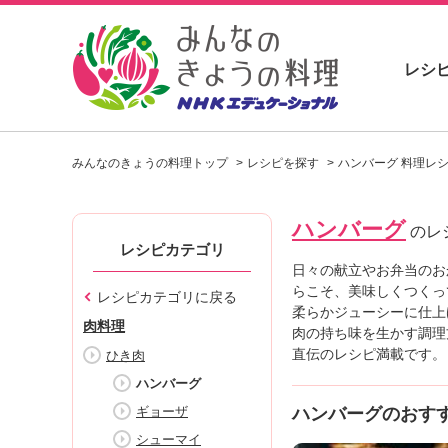
レシ
お
い
みんなのきょうの料理トップ
レシピを探す
ハンバーグ 料理レ
し
い
レ
ハンバーグ
シ
のレ
ピ
レシピカテゴリ
を
日々の献立やお弁当のお
見
らこそ、美味しくつくっ
レシピカテゴリに戻る
つ
柔らかジューシーに仕上
肉料理
け
肉の持ち味を生かす調理
よ
直伝のレシピ満載です。
ひき肉
う
ハンバーグ
。
ギョーザ
ハンバーグのおす
N
H
シューマイ