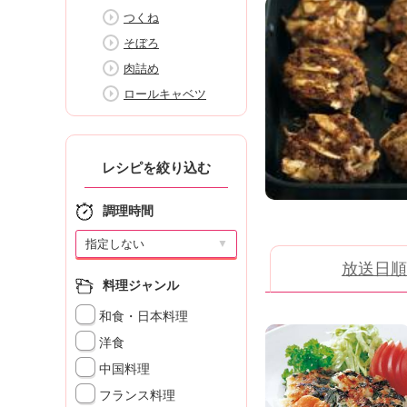
K
つくね
エ
そぼろ
デ
ュ
肉詰め
ケ
ロールキャベツ
ー
シ
ョ
ナ
レシピを絞り込む
ル
「
調理時間
み
ん
▼
な
放送日順
の
料理ジャンル
き
ょ
和食・日本料理
う
洋食
の
中国料理
料
理
フランス料理