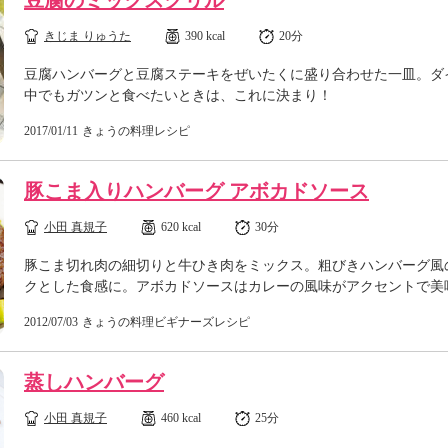
豆腐のミックスグリル
きじま りゅうた
390 kcal
20分
豆腐ハンバーグと豆腐ステーキをぜいたくに盛り合わせた一皿。ダ
中でもガツンと食べたいときは、これに決まり！
2017/01/11
きょうの料理レシピ
豚こま入りハンバーグ アボカドソース
小田 真規子
620 kcal
30分
豚こま切れ肉の細切りと牛ひき肉をミックス。粗びきハンバーグ風
クとした食感に。アボカドソースはカレーの風味がアクセントで美
2012/07/03
きょうの料理ビギナーズレシピ
蒸しハンバーグ
小田 真規子
460 kcal
25分