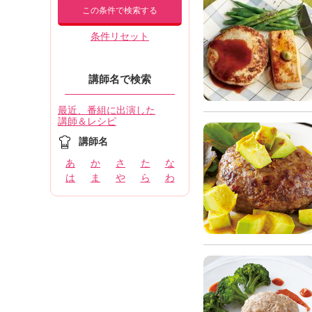
この条件で検索する
条件リセット
講師名で検索
最近、番組に出演した
講師＆レシピ
講師名
あ
か
さ
た
な
は
ま
や
ら
わ