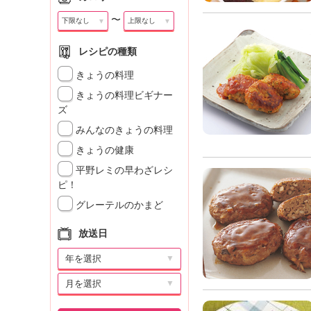
〜
▼
▼
レシピの種類
きょうの料理
きょうの料理ビギナー
ズ
みんなのきょうの料理
きょうの健康
平野レミの早わざレシ
ピ！
グレーテルのかまど
放送日
▼
▼