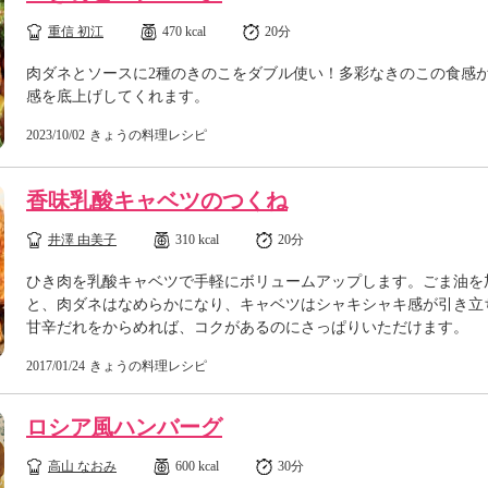
重信 初江
470 kcal
20分
肉ダネとソースに2種のきのこをダブル使い！多彩なきのこの食感
感を底上げしてくれます。
2023/10/02
きょうの料理レシピ
香味乳酸キャベツのつくね
井澤 由美子
310 kcal
20分
ひき肉を乳酸キャベツで手軽にボリュームアップします。ごま油を
と、肉ダネはなめらかになり、キャベツはシャキシャキ感が引き立
甘辛だれをからめれば、コクがあるのにさっぱりいただけます。
2017/01/24
きょうの料理レシピ
ロシア風ハンバーグ
高山 なおみ
600 kcal
30分