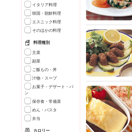
」
イタリア料理
韓国・朝鮮料理
エスニック料理
そのほかの料理
料理種別
主菜
副菜
ご飯もの・丼
汁物・スープ
お菓子・デザート・パ
ン
保存食・常備菜
めん・パスタ
弁当
カロリー