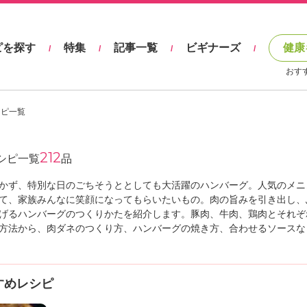
ピを探す
特集
記事一覧
ビギナーズ
健康
/
/
/
/
おす
シピ一覧
212
シピ一覧
品
かず、特別な日のごちそうととしても大活躍のハンバーグ。人気のメニ
て、家族みんなに笑顔になってもらいたいもの。肉の旨みを引き出し、
げるハンバーグのつくりかたを紹介します。豚肉、牛肉、鶏肉とそれぞ
方法から、肉ダネのつくり方、ハンバーグの焼き方、合わせるソースな
すめレシピ