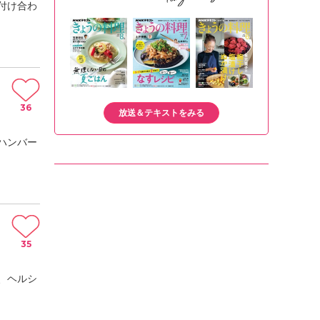
付け合わ
36
放送＆テキストをみる
ハンバー
35
、ヘルシ