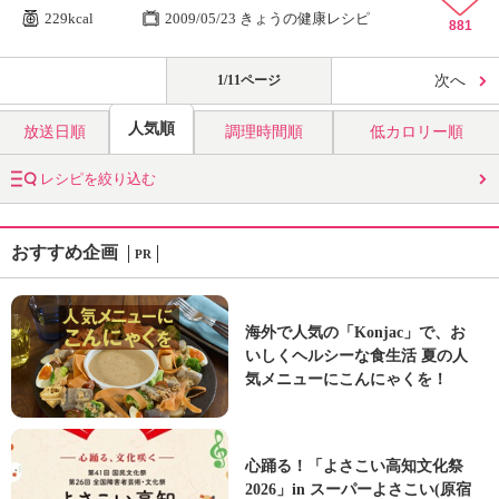
229kcal
2009/05/23 きょうの健康レシピ
881
1/11ページ
次へ
人気順
放送日順
調理時間順
低カロリー順
レシピを絞り込む
おすすめ企画
PR
海外で人気の「Konjac」で、お
いしくヘルシーな食生活 夏の人
気メニューにこんにゃくを！
心踊る！「よさこい高知文化祭
2026」in スーパーよさこい(原宿