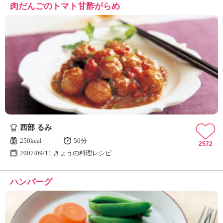
肉だんごのトマト甘酢がらめ
西部 るみ
250kcal
50分
2572
2007/09/11 きょうの料理レシピ
ハンバーグ