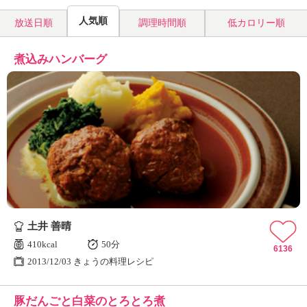
人気順
放送日順
調理時間順
低カロリー順
煮込みハンバーグ
土井 善晴
410kcal
50分
6136
2013/12/03 きょうの料理レシピ
豚だんごと白菜のとろとろ煮