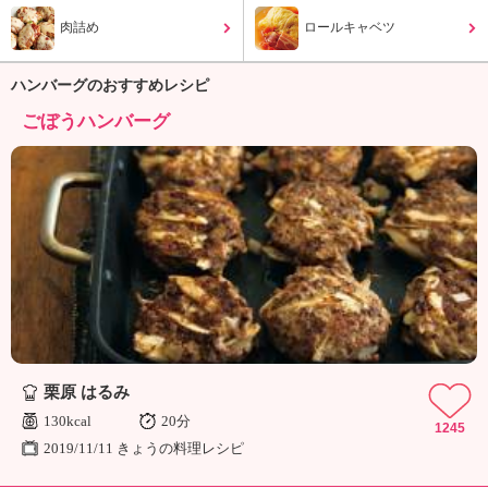
ュ
ケ
肉詰め
ロールキャベツ
ー
シ
ハンバーグのおすすめレシピ
ョ
ナ
ごぼうハンバーグ
ル
「
み
ん
な
の
き
ょ
う
の
料
栗原 はるみ
理
」
130kcal
20分
1245
2019/11/11 きょうの料理レシピ