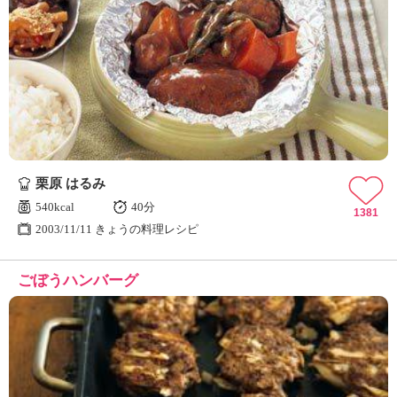
栗原 はるみ
540kcal
40分
1381
2003/11/11 きょうの料理レシピ
ごぼうハンバーグ