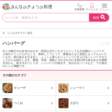
お
検索
い
し
い
レシピカテゴリへ戻る
レ
シ
ハンバーグ
212品
ピ
を
日々の献立やお弁当のおかず、特別な日のごちそうととしても大活躍のハンバーグ。
人気のメニューだからこそ、美味しくつくって、家族みんなに笑顔になってもらいた
見
いもの。肉の旨みを引き出し、ふっくら柔らかジューシーに仕上げるハンバーグのつ
つ
くりかたを紹介します。豚肉、牛肉、鶏肉とそれぞれのひき肉の持ち味を生かす調理
方法から、肉ダネのつくり方、ハンバーグの焼き方、合わせるソースなど、プロ直伝
け
のレシピ満載です。
よ
その他のカテゴリ
う
。
N
ギョーザ
シューマイ
H
K
エ
つくね
そぼろ
デ