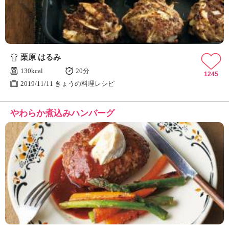
栗原 はるみ
130kcal
20分
1245
2019/11/11 きょうの料理レシピ
やわらか煮込みハンバーグ