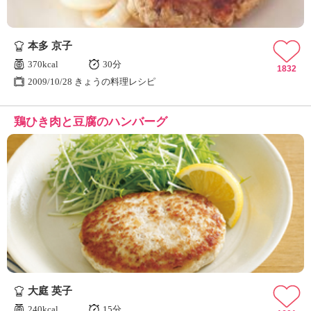
本多 京子
370kcal
30分
1832
2009/10/28 きょうの料理レシピ
鶏ひき肉と豆腐のハンバーグ
大庭 英子
240kcal
15分