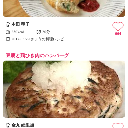
本田 明子
250kcal
20分
964
2017/05/29 きょうの料理レシピ
豆腐と鶏ひき肉のハンバーグ
金丸 絵里加