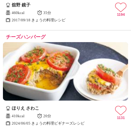
舘野 鏡子
460kcal
35分
1194
2017/09/18 きょうの料理レシピ
チーズハンバーグ
ほりえ さわこ
410kcal
20分
1131
2024/06/05 きょうの料理ビギナーズレシピ