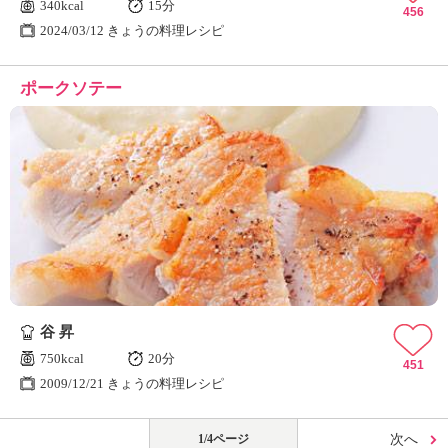
340kcal
15分
456
2024/03/12 きょうの料理レシピ
ポークソテー
谷 昇
750kcal
20分
451
2009/12/21 きょうの料理レシピ
1/4ページ
次へ