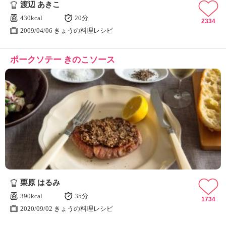
渡辺 あきこ
430kcal
20分
2334
2009/04/06 きょうの料理レシピ
ポークソテー きのこソース
栗原 はるみ
390kcal
35分
1734
2020/09/02 きょうの料理レシピ