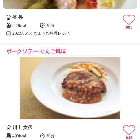
谷 昇
540kcal
20分
885
2023/06/16 きょうの料理レシピ
ポークソテー りんご風味
川上 文代
400kcal
30分
845