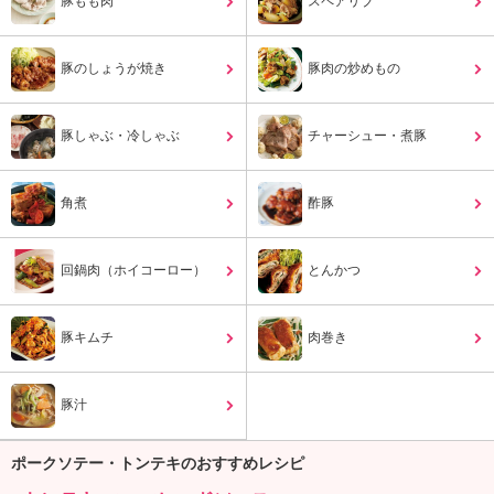
豚もも肉
スペアリブ
ュ
ケ
ー
豚のしょうが焼き
豚肉の炒めもの
シ
ョ
ナ
豚しゃぶ・冷しゃぶ
チャーシュー・煮豚
ル
「
み
角煮
酢豚
ん
な
の
回鍋肉（ホイコーロー）
とんかつ
き
ょ
う
豚キムチ
肉巻き
の
料
理
豚汁
」
ポークソテー・トンテキのおすすめレシピ