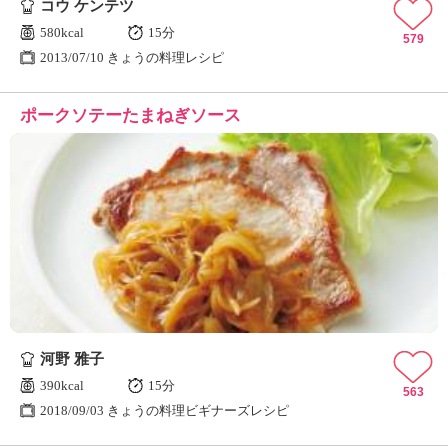
コウ ケンテツ
580kcal
15分
579
2013/07/10 きょうの料理レシピ
ポークソテーたまねぎソース
河野 雅子
390kcal
15分
563
2018/09/03 きょうの料理ビギナーズレシピ