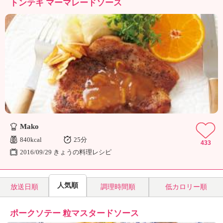
トンテキ マーマレードソース
Mako
840kcal
25分
433
2016/09/29 きょうの料理レシピ
人気順
放送日順
調理時間順
低カロリー順
ポークソテー 粒マスタードソース