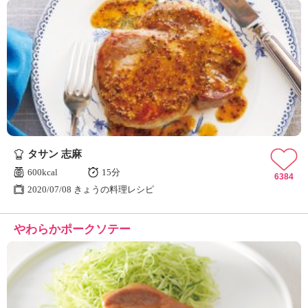
タサン 志麻
600kcal
15分
6384
2020/07/08 きょうの料理レシピ
やわらかポークソテー