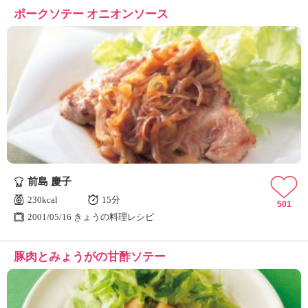
ポークソテー オニオンソース
前島 慶子
230kcal
15分
501
2001/05/16 きょうの料理レシピ
豚肉とみょうがの甘酢ソテー