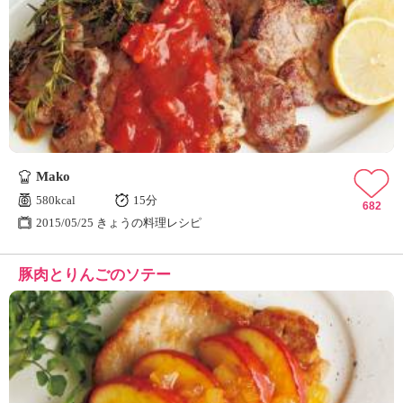
Mako
580kcal
15分
682
2015/05/25 きょうの料理レシピ
豚肉とりんごのソテー