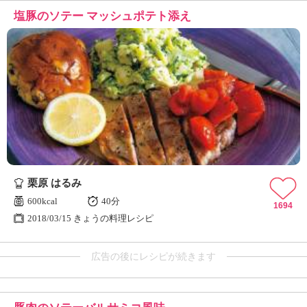
塩豚のソテー マッシュポテト添え
栗原 はるみ
600kcal
40分
1694
2018/03/15 きょうの料理レシピ
広告の後にレシピが続きます