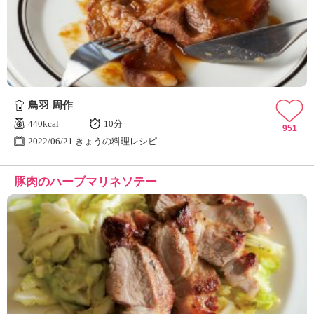
鳥羽 周作
440kcal
10分
951
2022/06/21 きょうの料理レシピ
豚肉のハーブマリネソテー