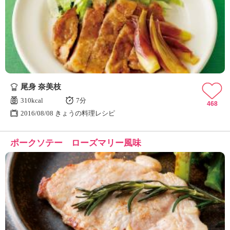
尾身 奈美枝
310kcal
7分
468
2016/08/08 きょうの料理レシピ
ポークソテー ローズマリー風味