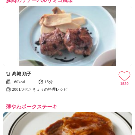
豚肉のソテーバルサミコ風味
髙城 順子
160kcal
15分
1520
2001/04/17 きょうの料理レシピ
薄やわポークステーキ