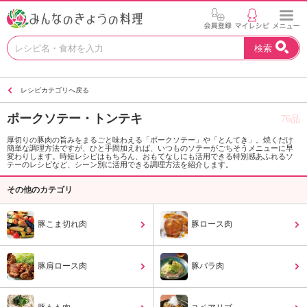
お
検索
い
し
い
レシピカテゴリへ戻る
レ
シ
ポークソテー・トンテキ
76品
ピ
を
厚切りの豚肉の旨みをまるごと味わえる「ポークソテー」や「とんてき」。焼くだけ
簡単な調理方法ですが、ひと手間加えれば、いつものソテーがごちそうメニューに早
見
変わりします。時短レシピはもちろん、おもてなしにも活用できる特別感あふれるソ
つ
テーのレシピなど、シーン別に活用できる調理方法を紹介します。
け
その他のカテゴリ
よ
う
。
豚こま切れ肉
豚ロース肉
N
H
K
豚肩ロース肉
豚バラ肉
エ
デ