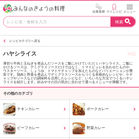
お
検索
い
し
い
レシピカテゴリへ戻る
レ
シ
ハヤシライス
36品
ピ
を
薄切り牛肉と玉ねぎを煮込んだソースをご飯にかけていただくハヤシライス。ご飯に
かけるソースは、デミグラスソースだけではなく、トマトピュレを合わせたものや、
見
ウスターソース、しょうゆ、トマトケチャップを加えたものなどバリエーションが豊
つ
富です。鶏肉と野菜を煮込んでデミグラスソースからつくる本格的なレシピや、ケチ
ャップやソースなどの調味料を活用したレシピなど、いろいろな方法でつくるハヤシ
け
ライスを紹介します。好みやその日の気分に合わせて選べるメニューが満載です。
よ
その他のカテゴリ
う
。
N
チキンカレー
ポークカレー
H
K
エ
ビーフカレー
野菜カレー
デ