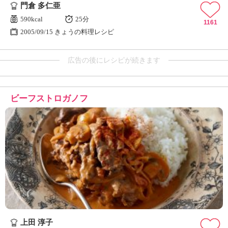
門倉 多仁亜
590kcal
25分
1161
2005/09/15 きょうの料理レシピ
広告の後にレシピが続きます
ビーフストロガノフ
上田 淳子