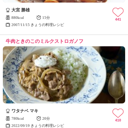
大宮 勝雄
880kcal
15分
441
2007/11/15 きょうの料理レシピ
牛肉ときのこのミルクストロガノフ
ワタナベ マキ
780kcal
20分
410
2022/09/19 きょうの料理レシピ