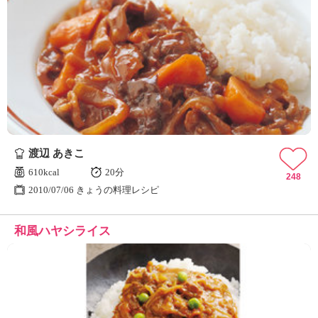
渡辺 あきこ
610kcal
20分
248
2010/07/06 きょうの料理レシピ
和風ハヤシライス