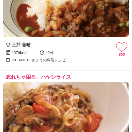
土井 善晴
1570kcal
45分
803
2013/06/13 きょうの料理レシピ
忘れちゃ困る、ハヤシライス