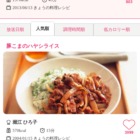
803
2013/06/13 きょうの料理レシピ
人気順
放送日順
調理時間順
低カロリー順
豚こまのハヤシライス
堀江 ひろ子
570kcal
15分
3099
2004/01/15 きょうの料理レシピ