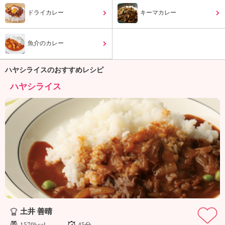
ュ
ケ
ドライカレー
キーマカレー
ー
シ
魚介のカレー
ョ
ナ
ル
ハヤシライスのおすすめレシピ
「
ハヤシライス
み
ん
な
の
き
ょ
う
の
料
理
」
土井 善晴
1570kcal
45分