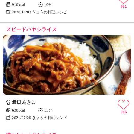
910kcal
10分
951
2020/11/03 きょうの料理レシピ
スピードハヤシライス
渡辺 あきこ
630kcal
15分
916
2021/07/20 きょうの料理レシピ