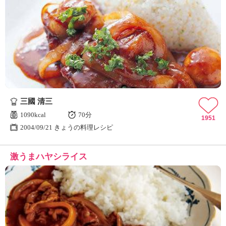
三國 清三
1090kcal
70分
1951
2004/09/21 きょうの料理レシピ
激うまハヤシライス