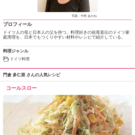
ュ
ケ
ー
写真：中村 あかね
シ
プロフィール
ョ
ドイツ人の母と日本人の父を持つ。料理好きの祖母直伝のドイツ家
ナ
庭用理を、日本でもつくりやすい材料やレシピで紹介している。
ル
「
料理ジャンル
み
ん
ドイツ料理
な
の
門倉 多仁亜 さんの人気レシピ
き
ょ
コールスロー
う
の
料
理
」