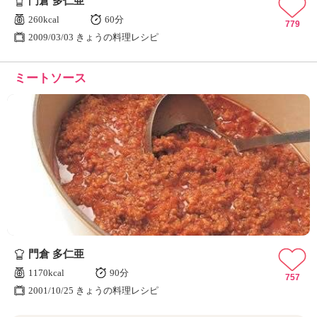
門倉 多仁亜
260kcal
60分
779
2009/03/03 きょうの料理レシピ
ミートソース
門倉 多仁亜
1170kcal
90分
757
2001/10/25 きょうの料理レシピ