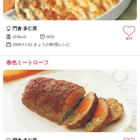
門倉 多仁亜
410kcal
60分
977
2006/11/02 きょうの料理レシピ
春色ミートローフ