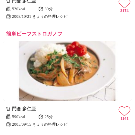
門倉 多仁亜
520kcal
30分
3174
2008/10/21 きょうの料理レシピ
簡単ビーフストロガノフ
門倉 多仁亜
590kcal
25分
1161
2005/09/15 きょうの料理レシピ