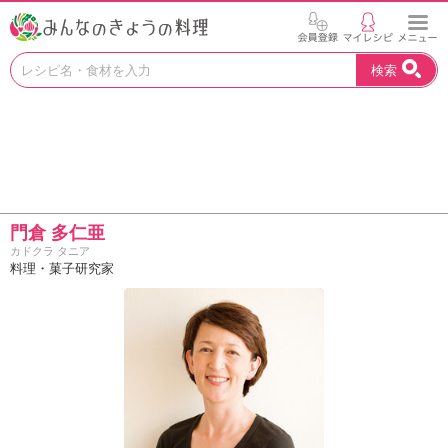
お
検索
い
し
い
レ
シ
ピ
を
見
門倉 多仁亜
つ
カドクラ タニア
け
料理・菓子研究家
よ
う
。
N
H
K
エ
デ