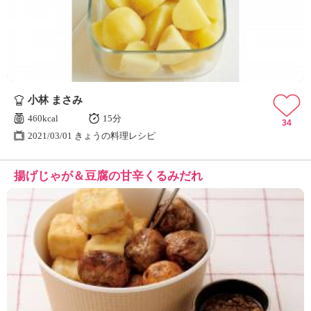
小林 まさみ
460kcal
15分
34
2021/03/01 きょうの料理レシピ
揚げじゃが＆豆腐の甘辛くるみだれ