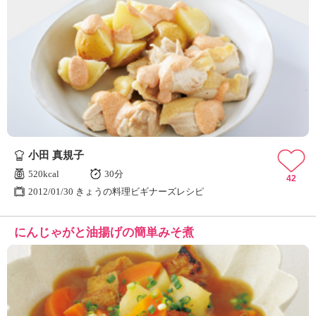
小田 真規子
520kcal
30分
42
2012/01/30 きょうの料理ビギナーズレシピ
にんじゃがと油揚げの簡単みそ煮