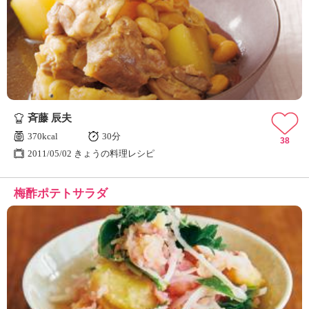
斉藤 辰夫
370kcal
30分
38
2011/05/02 きょうの料理レシピ
梅酢ポテトサラダ