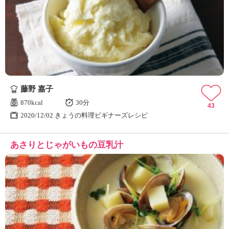
藤野 嘉子
870kcal
30分
43
2020/12/02 きょうの料理ビギナーズレシピ
あさりとじゃがいもの豆乳汁