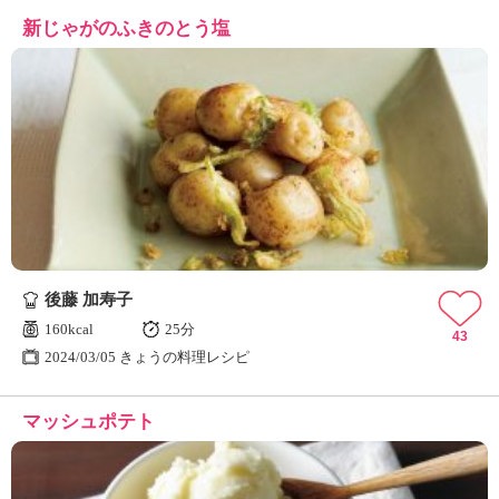
新じゃがのふきのとう塩
後藤 加寿子
160kcal
25分
43
2024/03/05 きょうの料理レシピ
マッシュポテト