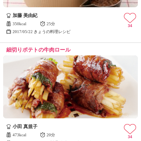
加藤 美由紀
350kcal
25分
34
2017/05/22 きょうの料理レシピ
細切りポテトの牛肉ロール
小田 真規子
473kcal
20分
34