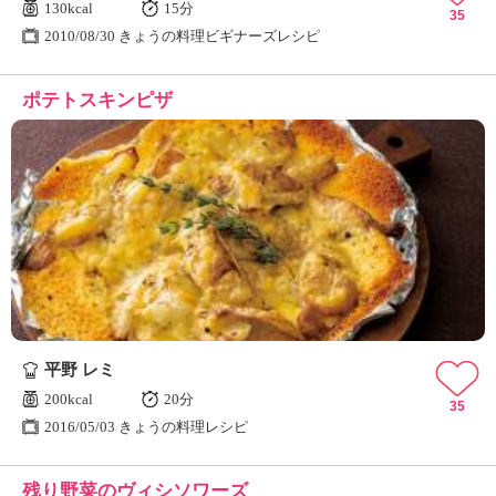
130kcal
15分
35
2010/08/30 きょうの料理ビギナーズレシピ
ポテトスキンピザ
平野 レミ
200kcal
20分
35
2016/05/03 きょうの料理レシピ
残り野菜のヴィシソワーズ