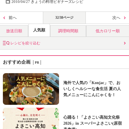
2010/04/27 きょうの料理ビギナーズレシピ
前へ
32/38ページ
次へ
人気順
放送日順
調理時間順
低カロリー順
レシピを絞り込む
おすすめ企画
PR
海外で人気の「Konjac」で、お
いしくヘルシーな食生活 夏の人
気メニューにこんにゃくを！
心踊る！「よさこい高知文化祭
2026」in スーパーよさこい(原宿