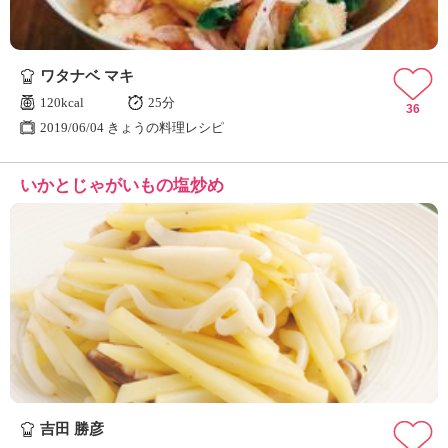
ワタナベ マキ
120kcal
25分
36
2019/06/04 きょうの料理レシピ
いかとじゃがいもの塩炒め
吉田 勝彦