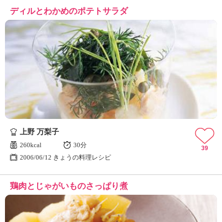
ディルとわかめのポテトサラダ
上野 万梨子
260kcal
30分
39
2006/06/12 きょうの料理レシピ
鶏肉とじゃがいものさっぱり煮