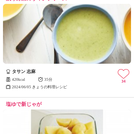
タサン 志麻
420kcal
35分
34
2024/06/05 きょうの料理レシピ
塩ゆで新じゃが