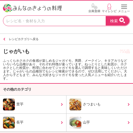
お
検索
い
し
い
レシピカテゴリへ戻る
レ
シ
じゃがいも
755品
ピ
を
ふっくらホクホクの食感が楽しめるジャガイモ。男爵、メークイン、キタアカリなど
いろいろな品種があり、それぞれ特徴が違っています。ねっとりとした粘質か、ホク
見
ホクとした粉質か、料理に合わせてジャガイモを選んで調理すると美味しくいただけ
つ
ます。じゃがいもの品種別でもレシピ検索ができるので、ぜひ活用してください。大
人から子どもまで、みんな大好きなジャガイモを使った人気メニューを紹介いたしま
け
す。
よ
その他のカテゴリ
う
。
N
里芋
さつまいも
H
K
エ
長芋
山芋
デ