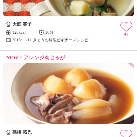
大庭 英子
120kcal
30分
43
2015/11/11 きょうの料理ビギナーズレシピ
NEW！アレンジ肉じゃが
髙橋 拓児