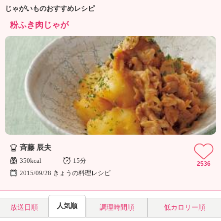
ュ
じゃがいものおすすめレシピ
ケ
ー
粉ふき肉じゃが
シ
ョ
ナ
ル
「
み
ん
な
の
き
ょ
う
斉藤 辰夫
の
350kcal
15分
2536
料
2015/09/28 きょうの料理レシピ
理
」
人気順
放送日順
調理時間順
低カロリー順