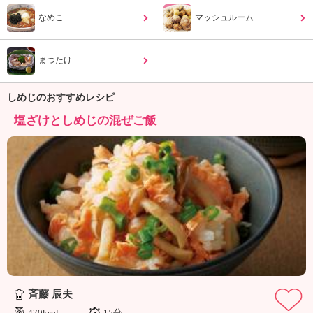
ュ
ケ
なめこ
マッシュルーム
ー
シ
まつたけ
ョ
ナ
ル
しめじのおすすめレシピ
「
塩ざけとしめじの混ぜご飯
み
ん
な
の
き
ょ
う
の
料
理
」
斉藤 辰夫
470kcal
15分