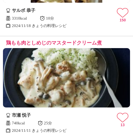
サルボ 恭子
3310kcal
10分
150
2024/11/18 きょうの料理レシピ
鶏もも肉としめじのマスタードクリーム煮
市瀬 悦子
740kcal
25分
13
2024/11/11 きょうの料理レシピ