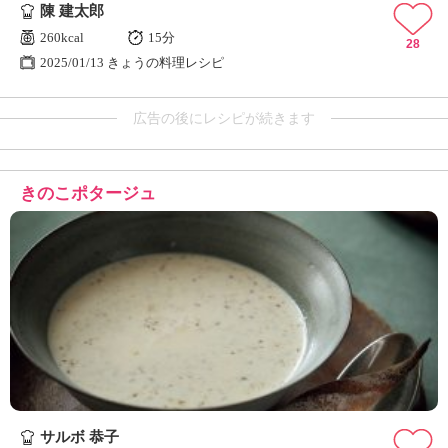
陳 建太郎
260kcal
15分
28
2025/01/13 きょうの料理レシピ
広告の後にレシピが続きます
きのこポタージュ
サルボ 恭子