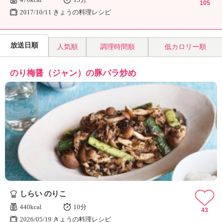
105
2017/10/11 きょうの料理レシピ
放送日順
人気順
調理時間順
低カロリー順
のり梅醤（ジャン）の豚バラ炒め
しらい のりこ
440kcal
10分
43
2026/05/19 きょうの料理レシピ