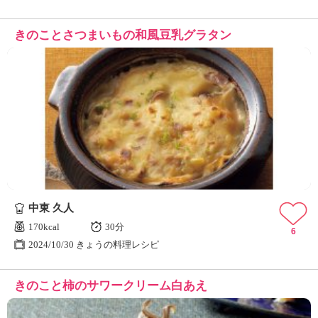
きのことさつまいもの和風豆乳グラタン
中東 久人
170kcal
30分
6
2024/10/30 きょうの料理レシピ
きのこと柿のサワークリーム白あえ