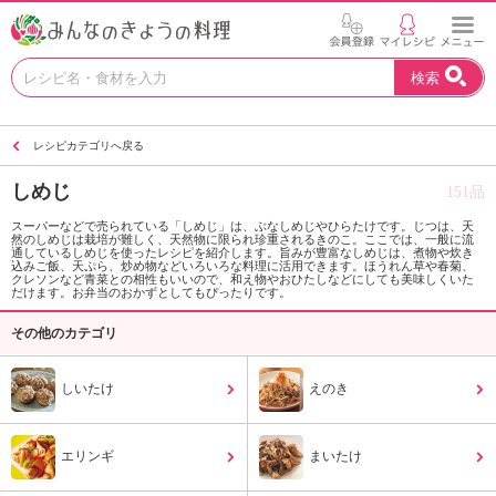
お
検索
い
し
い
レシピカテゴリへ戻る
レ
シ
しめじ
151品
ピ
を
スーパーなどで売られている「しめじ」は、ぶなしめじやひらたけです。じつは、天
然のしめじは栽培が難しく、天然物に限られ珍重されるきのこ。ここでは、一般に流
見
通しているしめじを使ったレシピを紹介します。旨みが豊富なしめじは、煮物や炊き
つ
込みご飯、天ぷら、炒め物などいろいろな料理に活用できます。ほうれん草や春菊、
クレソンなど青菜との相性もいいので、和え物やおひたしなどにしても美味しくいた
け
だけます。お弁当のおかずとしてもぴったりです。
よ
その他のカテゴリ
う
。
N
しいたけ
えのき
H
K
エ
エリンギ
まいたけ
デ