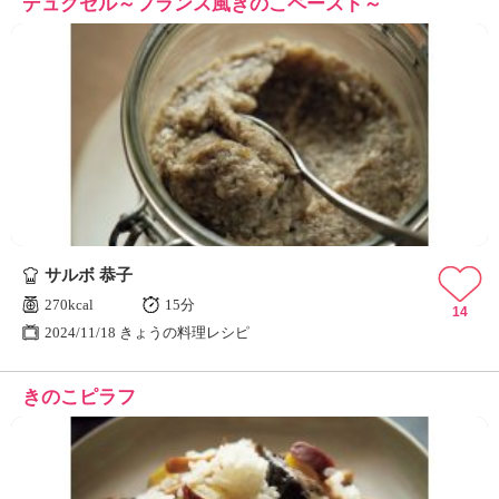
デュクセル～フランス風きのこペースト～
サルボ 恭子
270kcal
15分
14
2024/11/18 きょうの料理レシピ
きのこピラフ