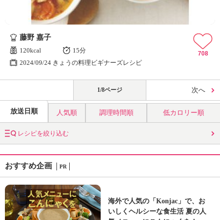
藤野 嘉子
120kcal
15分
708
2024/09/24 きょうの料理ビギナーズレシピ
1/8ページ
次へ
放送日順
人気順
調理時間順
低カロリー順
レシピを絞り込む
おすすめ企画
PR
海外で人気の「Konjac」で、お
いしくヘルシーな食生活 夏の人