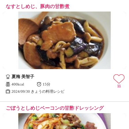
なすとしめじ、豚肉の甘酢煮
夏梅 美智子
400kcal
15分
11
2024/09/30 きょうの料理レシピ
ごぼうとしめじベーコンの甘酢ドレッシング