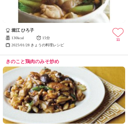
堀江 ひろ子
130kcal
15分
11
2025/01/28 きょうの料理レシピ
きのこと鶏肉のみそ炒め