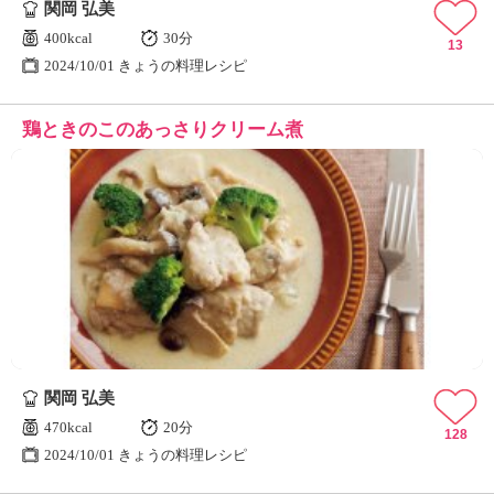
関岡 弘美
400kcal
30分
13
2024/10/01 きょうの料理レシピ
鶏ときのこのあっさりクリーム煮
関岡 弘美
470kcal
20分
128
2024/10/01 きょうの料理レシピ