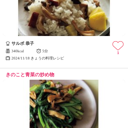
サルボ 恭子
340kcal
5分
1
2024/11/18 きょうの料理レシピ
きのこと青菜の炒め物