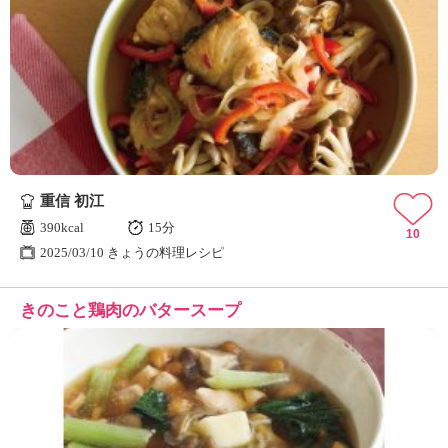
重信 初江
390kcal
15分
10
2025/03/10 きょうの料理レシピ
きのこと鶏肉のバタースープ