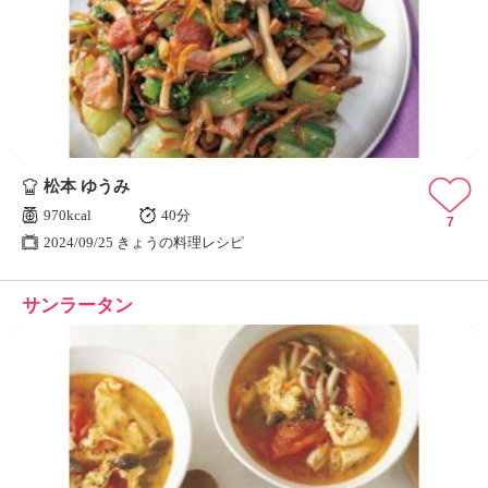
松本 ゆうみ
970kcal
40分
7
2024/09/25 きょうの料理レシピ
サンラータン