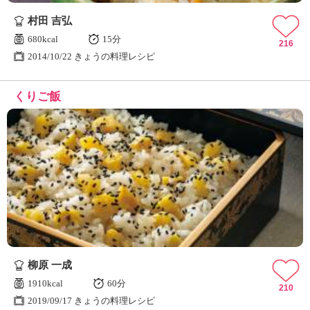
村田 吉弘
680kcal
15分
216
2014/10/22 きょうの料理レシピ
くりご飯
柳原 一成
1910kcal
60分
210
2019/09/17 きょうの料理レシピ