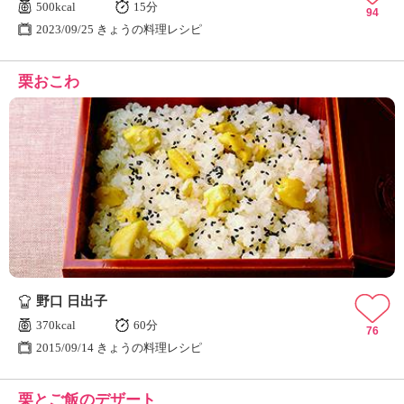
500kcal
15分
94
2023/09/25 きょうの料理レシピ
栗おこわ
野口 日出子
370kcal
60分
76
2015/09/14 きょうの料理レシピ
栗とご飯のデザート