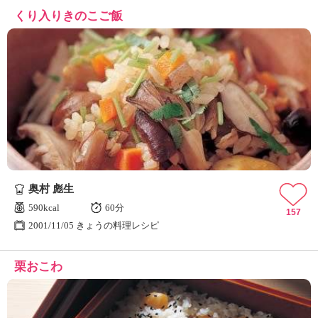
くり入りきのこご飯
奥村 彪生
590kcal
60分
157
2001/11/05 きょうの料理レシピ
栗おこわ