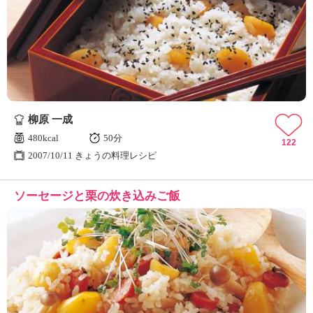
柳原 一成
480kcal
50分
122
2007/10/11 きょうの料理レシピ
ソーセージと栗の炊き込みご飯