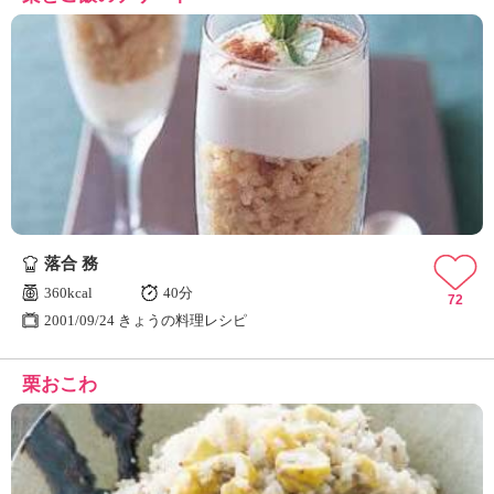
落合 務
360kcal
40分
72
2001/09/24 きょうの料理レシピ
栗おこわ