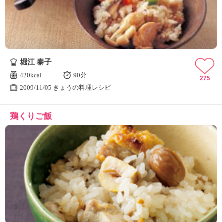
堀江 泰子
420kcal
90分
275
2009/11/05 きょうの料理レシピ
鶏くりご飯