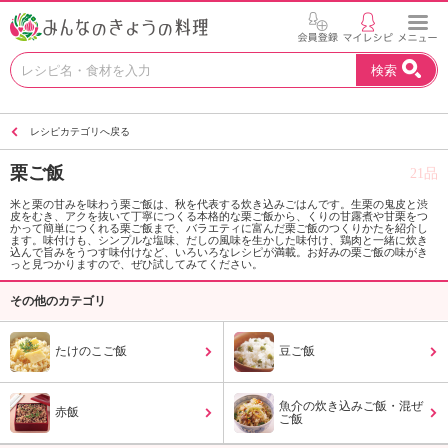
お
検索
い
し
い
レシピカテゴリへ戻る
レ
シ
栗ご飯
21品
ピ
を
米と栗の甘みを味わう栗ご飯は、秋を代表する炊き込みごはんです。生栗の鬼皮と渋
皮をむき、アクを抜いて丁寧につくる本格的な栗ご飯から、くりの甘露煮や甘栗をつ
見
かって簡単につくれる栗ご飯まで、バラエティに富んだ栗ご飯のつくりかたを紹介し
つ
ます。味付けも、シンプルな塩味、だしの風味を生かした味付け、鶏肉と一緒に炊き
込んで旨みをうつす味付けなど、いろいろなレシピが満載。お好みの栗ご飯の味がき
け
っと見つかりますので、ぜひ試してみてください。
よ
その他のカテゴリ
う
。
N
たけのこご飯
豆ご飯
H
K
魚介の炊き込みご飯・混ぜ
エ
赤飯
ご飯
デ