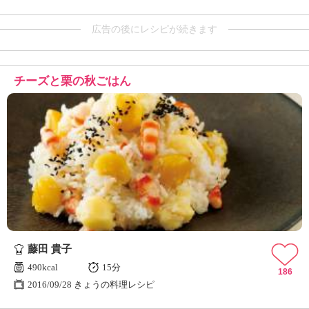
広告の後にレシピが続きます
チーズと栗の秋ごはん
藤田 貴子
490kcal
15分
186
2016/09/28 きょうの料理レシピ