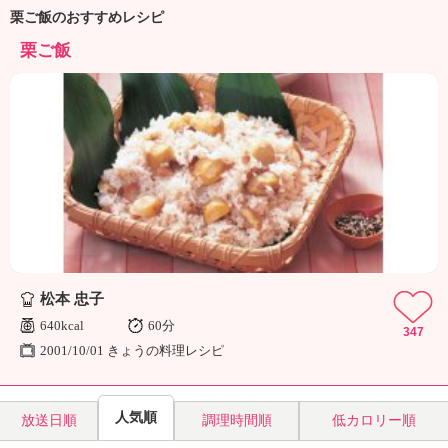
ュ
栗ご飯のおすすめレシピ
ケ
ー
栗ご飯
シ
ョ
ナ
ル
「
み
ん
な
の
き
ょ
う
松本 忠子
の
640kcal
60分
347
料
2001/10/01 きょうの料理レシピ
理
」
人気順
放送日順
調理時間順
低カロリー順