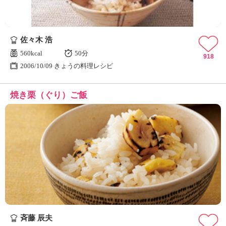
佐々木 浩
560kcal
50分
918
2006/10/09 きょうの料理レシピ
焼き栗（ぐり）ご飯
斉藤 辰夫