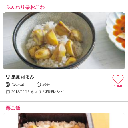
ふんわり栗おこわ
栗原 はるみ
420kcal
50分
1368
2018/09/13 きょうの料理レシピ
栗ご飯