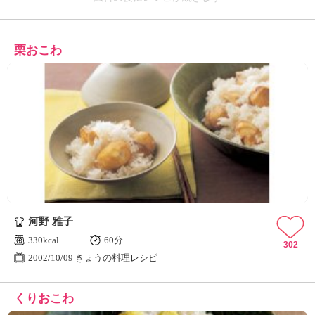
栗おこわ
河野 雅子
330kcal
60分
302
2002/10/09 きょうの料理レシピ
くりおこわ