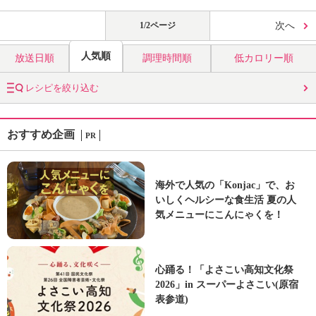
1/2ページ
次へ
人気順
放送日順
調理時間順
低カロリー順
レシピを絞り込む
おすすめ企画
PR
海外で人気の「Konjac」で、お
いしくヘルシーな食生活 夏の人
気メニューにこんにゃくを！
心踊る！「よさこい高知文化祭
2026」in スーパーよさこい(原宿
表参道)