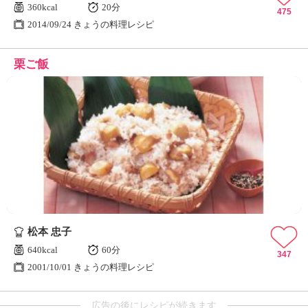
360kcal
20分
475
2014/09/24 きょうの料理レシピ
栗ご飯
松本 忠子
640kcal
60分
347
2001/10/01 きょうの料理レシピ
広告の後にレシピが続きます