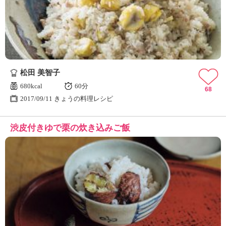
松田 美智子
680kcal
60分
68
2017/09/11 きょうの料理レシピ
渋皮付きゆで栗の炊き込みご飯