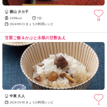
横山 タカ子
1430kcal
5分
12
2024/09/23 きょうの料理レシピ
甘栗ご飯＆かぶと水菜の甘酢あえ
中東 久人
2024/10/30 きょうの料理レシピ
1