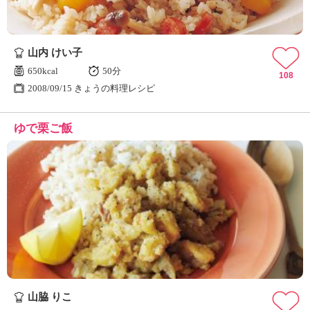
山内 けい子
650kcal
50分
108
2008/09/15 きょうの料理レシピ
ゆで栗ご飯
山脇 りこ