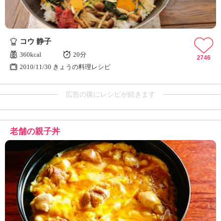
コウ 静子
360kcal
20分
2746
2010/11/30 きょうの料理レシピ
広告の後にレシピが続きます
老舗の親子丼