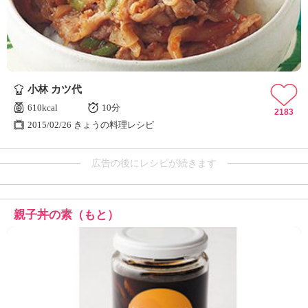
小林 カツ代
610kcal
10分
2183
2015/02/26 きょうの料理レシピ
広告の後にレシピが続きます
親子丼の素（もと）