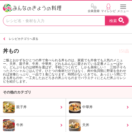
お
検索
い
し
い
レシピカテゴリへ戻る
レ
シ
丼もの
151品
ピ
を
ご飯とおかずをひとつの丼で食べられる丼ものは、家庭でも外食でも人気のメニュ
ー。天丼、親子丼、牛丼、中華丼、どれもみんなに愛されている定番メニューばか
見
り。どんぶりものは材料を選ばず、手軽につくれて、しかも美味しい！ 三拍子そろ
つ
ったスペシャルごはんです。ひとつの食材だけではなく、肉や魚貝類に野菜を合わせ
れば栄養たっぷり、一品で１食になります。時間がないときでも、あっという間にで
け
きる丼ものや、一工夫したおどろきの丼ぶりものまでバラエティにとんだ丼ぶりレシ
ピを紹介します。
よ
う
その他のカテゴリ
。
N
親子丼
中華丼
H
K
エ
牛丼
天丼
デ