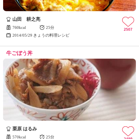
山田 耕之亮
760kcal
25分
2507
2014/05/29 きょうの料理レシピ
牛ごぼう丼
栗原 はるみ
570kcal
25分