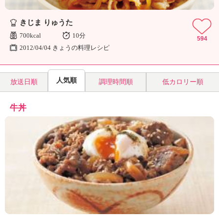
きじま りゅうた
700kcal
10分
594
2012/04/04 きょうの料理レシピ
人気順
放送日順
調理時間順
低カロリー順
牛丼