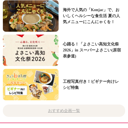
海外で人気の「Konjac」で、お
いしくヘルシーな食生活 夏の人
気メニューにこんにゃくを！
心踊る！「よさこい高知文化祭
2026」in スーパーよさこい(原宿
表参道)
工程写真付き！ビギナー向けレ
シピ特集
おすすめ企画一覧