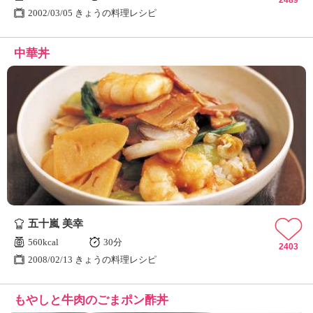
2489
2002/03/05 きょうの料理レシピ
中華丼
五十嵐 美幸
560kcal
30分
2403
2008/02/13 きょうの料理レシピ
もやしと牛肉のごまポン酢丼