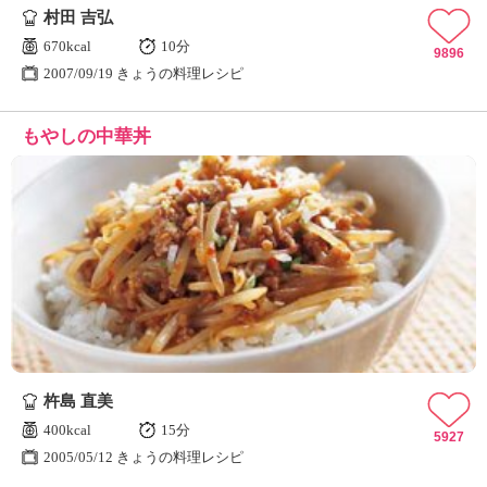
村田 吉弘
670kcal
10分
9896
2007/09/19 きょうの料理レシピ
もやしの中華丼
杵島 直美
400kcal
15分
5927
2005/05/12 きょうの料理レシピ