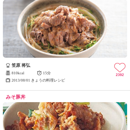
笠原 将弘
810kcal
15分
2392
2013/08/01 きょうの料理レシピ
みそ豚丼