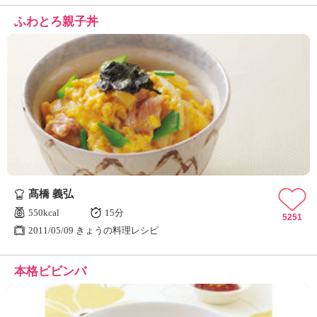
ふわとろ親子丼
髙橋 義弘
550kcal
15分
5251
2011/05/09 きょうの料理レシピ
本格ビビンバ