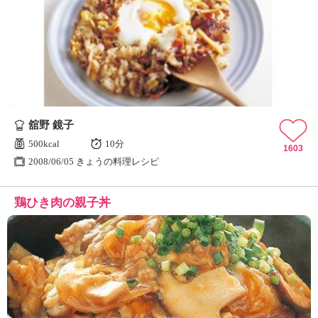
舘野 鏡子
500kcal
10分
1603
2008/06/05 きょうの料理レシピ
鶏ひき肉の親子丼