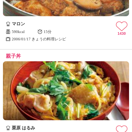
マロン
590kcal
15分
1430
2006/01/17 きょうの料理レシピ
親子丼
栗原 はるみ