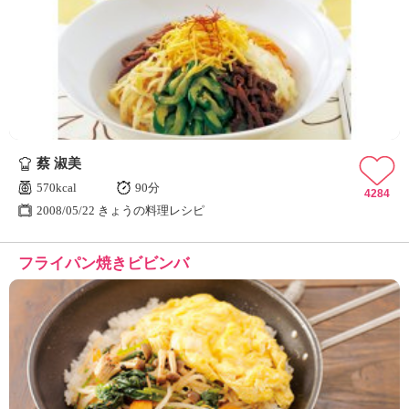
蔡 淑美
570kcal
90分
4284
2008/05/22 きょうの料理レシピ
フライパン焼きビビンバ