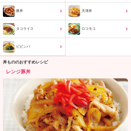
ュ
ケ
豚丼
天津丼
ー
シ
ョ
タコライス
ロコモコ
ナ
ル
「
ビビンバ
み
ん
丼もののおすすめレシピ
な
の
レンジ豚丼
き
ょ
う
の
料
理
」