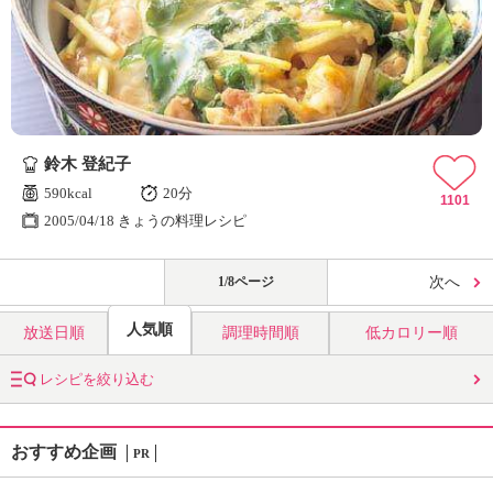
鈴木 登紀子
590kcal
20分
1101
2005/04/18 きょうの料理レシピ
1/8ページ
次へ
人気順
放送日順
調理時間順
低カロリー順
レシピを絞り込む
おすすめ企画
PR