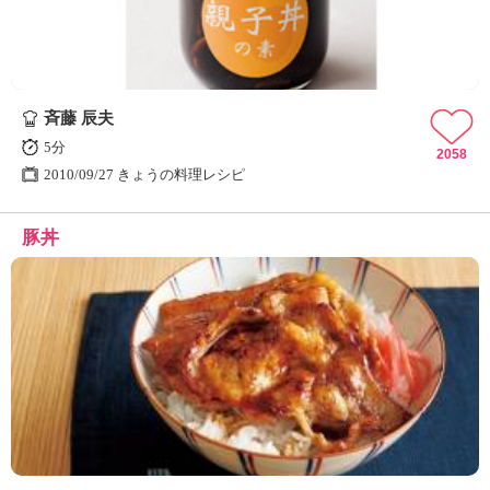
斉藤 辰夫
5分
2058
2010/09/27 きょうの料理レシピ
豚丼