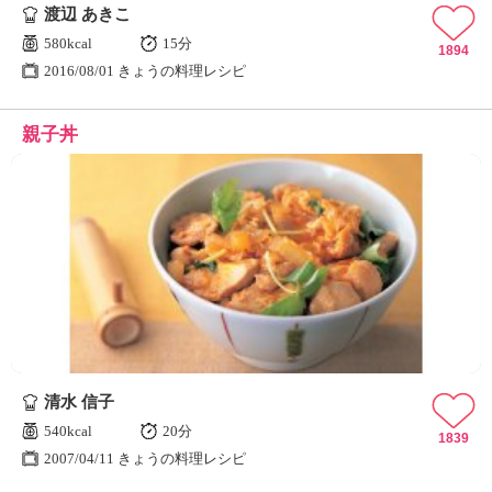
渡辺 あきこ
580kcal
15分
1894
2016/08/01 きょうの料理レシピ
親子丼
清水 信子
540kcal
20分
1839
2007/04/11 きょうの料理レシピ