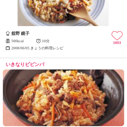
舘野 鏡子
500kcal
10分
1603
2008/06/05 きょうの料理レシピ
いきなりビビンバ