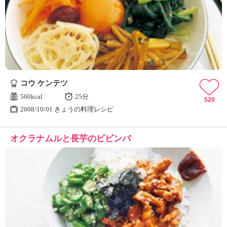
コウ ケンテツ
560kcal
25分
520
2008/10/01 きょうの料理レシピ
オクラナムルと長芋のビビンバ