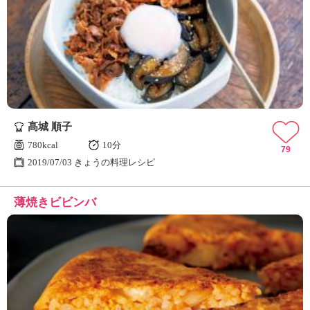
髙城 順子
780kcal
10分
79
2019/07/03 きょうの料理レシピ
薄焼きビビンバ