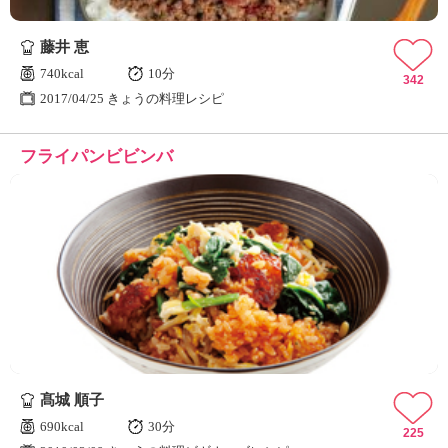
藤井 恵
740kcal
10分
342
2017/04/25 きょうの料理レシピ
フライパンビビンバ
髙城 順子
690kcal
30分
225