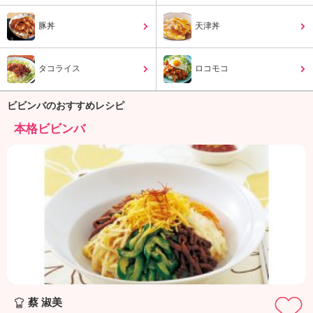
ュ
ケ
豚丼
天津丼
ー
シ
ョ
タコライス
ロコモコ
ナ
ル
「
ビビンバのおすすめレシピ
み
本格ビビンバ
ん
な
の
き
ょ
う
の
料
理
」
蔡 淑美