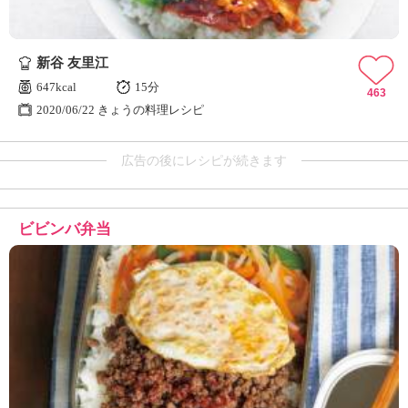
新谷 友里江
647kcal
15分
463
2020/06/22 きょうの料理レシピ
広告の後にレシピが続きます
ビビンバ弁当