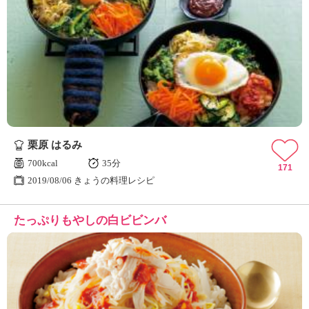
栗原 はるみ
700kcal
35分
171
2019/08/06 きょうの料理レシピ
たっぷりもやしの白ビビンバ