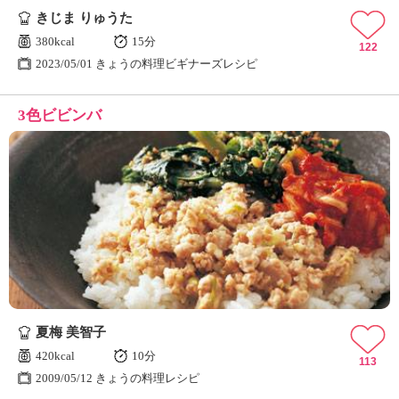
きじま りゅうた
380kcal
15分
122
2023/05/01 きょうの料理ビギナーズレシピ
3色ビビンバ
夏梅 美智子
420kcal
10分
113
2009/05/12 きょうの料理レシピ