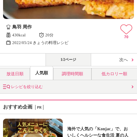
鳥羽 周作
430kcal
20分
70
2022/05/24 きょうの料理レシピ
1/2ページ
次へ
人気順
放送日順
調理時間順
低カロリー順
レシピを絞り込む
おすすめ企画
PR
海外で人気の「Konjac」で、お
いしくヘルシーな食生活 夏の人