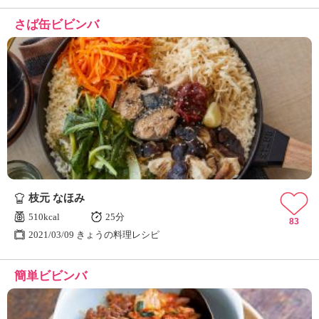
さば缶ビビンバ
枝元 なほみ
510kcal
25分
83
2021/03/09 きょうの料理レシピ
簡単ビビンバ