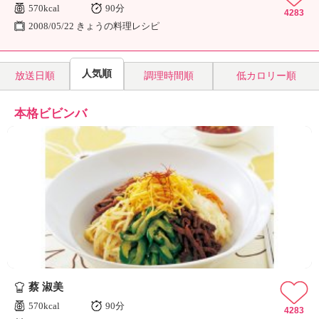
570kcal
90分
4283
2008/05/22 きょうの料理レシピ
人気順
放送日順
調理時間順
低カロリー順
本格ビビンバ
蔡 淑美
570kcal
90分
4283