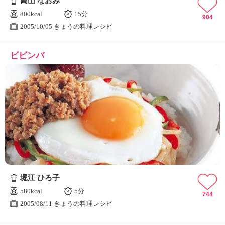
高山 なおみ
800kcal
15分
904
2005/10/05 きょうの料理レシピ
ビビンバ
堀江 ひろ子
580kcal
5分
744
2005/08/11 きょうの料理レシピ