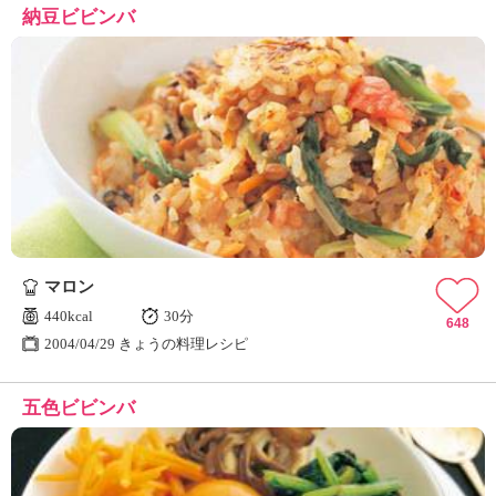
納豆ビビンバ
マロン
440kcal
30分
648
2004/04/29 きょうの料理レシピ
五色ビビンバ