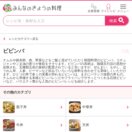
お
検索
い
し
い
レシピカテゴリへ戻る
レ
シ
ビビンバ
25品
ピ
を
ナムルや錦糸卵、肉、野菜などをご飯と混ぜていただく韓国料理のビビンバ。コチュ
ジャンやごま油の香りが食欲をそそります。ビビンバの具材は、陰陽五行説の思想が
見
反映され、五種類五色の食材が配置されていると言いますが、ぜんまい、もやし、ほ
つ
うれん草、人参、ピーマンなど好みでいろいろな材料を合わせても美味しくいただけ
ます。ひとつの丼で多くの栄養が摂れるビビンバは、まさにバランス抜群の丼もの。
け
ナムルから準備する本格ビビンバレシピやフライパンでササッとつくれる石焼ビビン
バなど、バラエティ豊かな人気のビビンバレシピを紹介します。
よ
う
その他のカテゴリ
。
N
親子丼
中華丼
H
K
エ
牛丼
天丼
デ