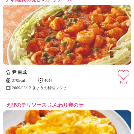
尹 東成
370kcal
40分
1032
2009/03/12 きょうの料理レシピ
えびのチリソース ふんわり卵のせ