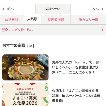
前へ
2/35ページ
次へ
人気順
放送日順
調理時間順
低カロリー順
レシピを絞り込む
おすすめ企画
PR
海外で人気の「Konjac」で、お
いしくヘルシーな食生活 夏の人
気メニューにこんにゃくを！
心踊る！「よさこい高知文化祭
2026」in スーパーよさこい(原宿
表参道)