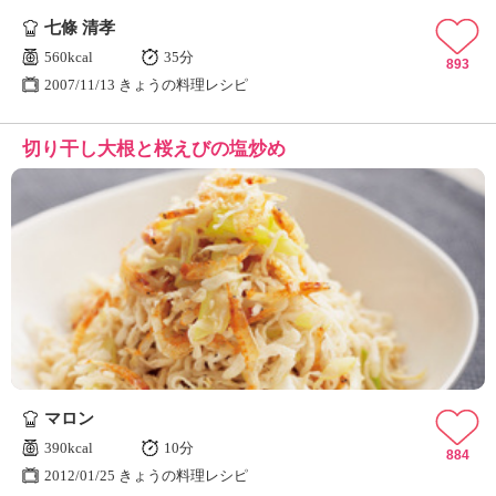
七條 清孝
560kcal
35分
893
2007/11/13 きょうの料理レシピ
切り干し大根と桜えびの塩炒め
マロン
390kcal
10分
884
2012/01/25 きょうの料理レシピ