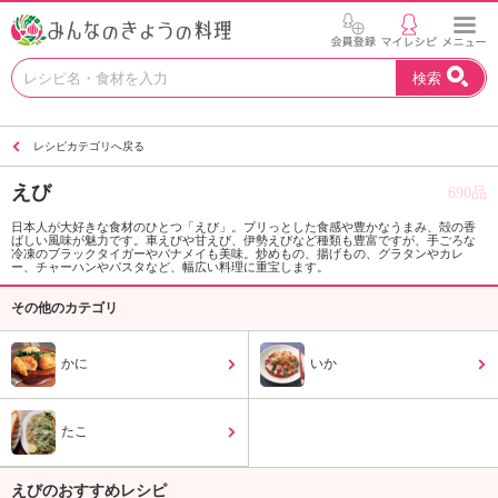
お
検索
い
し
い
レシピカテゴリへ戻る
レ
シ
えび
690品
ピ
を
日本人が大好きな食材のひとつ「えび」。プリっとした食感や豊かなうまみ、殻の香
ばしい風味が魅力です。車えびや甘えび、伊勢えびなど種類も豊富ですが、手ごろな
見
冷凍のブラックタイガーやバナメイも美味。炒めもの、揚げもの、グラタンやカレ
つ
ー、チャーハンやパスタなど、幅広い料理に重宝します。
け
その他のカテゴリ
よ
う
。
かに
いか
N
H
K
たこ
エ
デ
えびのおすすめレシピ