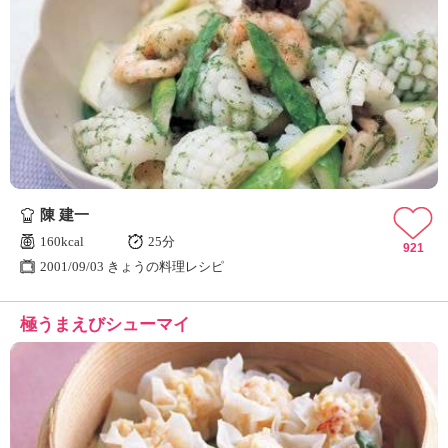
陳 建一
160kcal
25分
921
2001/09/03 きょうの料理レシピ
極うまえびシューマイ