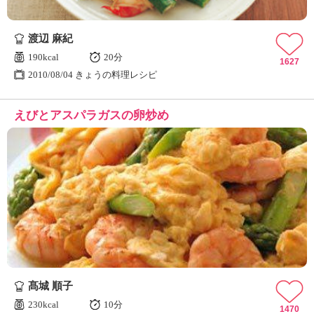
渡辺 麻紀
190kcal
20分
1627
2010/08/04 きょうの料理レシピ
えびとアスパラガスの卵炒め
髙城 順子
230kcal
10分
1470