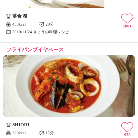
落合 務
430kcal
20分
1001
2010/11/24 きょうの料理レシピ
フライパンブイヤベース
SHIORI
280kcal
17分
978