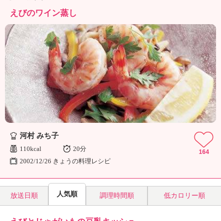
ュ
ケ
えびのワイン蒸し
ー
シ
ョ
ナ
ル
「
み
ん
な
の
き
河村 みち子
ょ
う
110kcal
20分
164
の
2002/12/26 きょうの料理レシピ
料
理
」
人気順
放送日順
調理時間順
低カロリー順