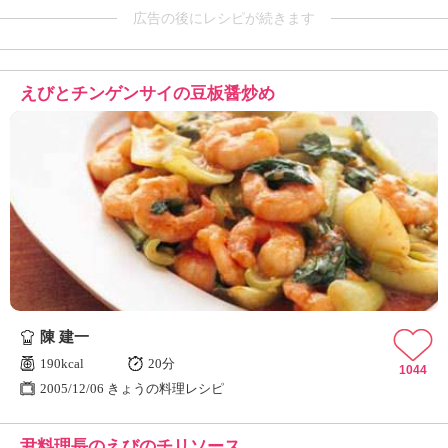
広告の後にレシピが続きます
えびとチンゲンサイの豆板醤炒め
陳 建一
190kcal
20分
1044
2005/12/06 きょうの料理レシピ
尹料理長のえびのチリソース