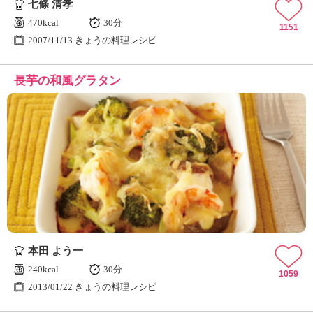
七條 清孝
470kcal
30分
1151
2007/11/13 きょうの料理レシピ
長芋の和風グラタン
本田 よう一
240kcal
30分
1059
2013/01/22 きょうの料理レシピ