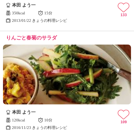
本田 よう一
350kcal
15分
133
2013/01/22 きょうの料理レシピ
りんごと春菊のサラダ
本田 よう一
120kcal
10分
109
2016/11/23 きょうの料理レシピ