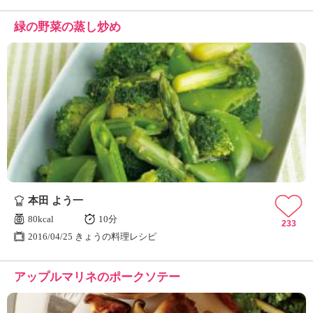
緑の野菜の蒸し炒め
本田 よう一
80kcal
10分
233
2016/04/25 きょうの料理レシピ
アップルマリネのポークソテー