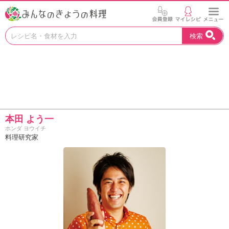
お
検索
い
し
い
レ
シ
ピ
を
見
本田 よう一
つ
ホンダ ヨウイチ
け
料理研究家
よ
う
。
N
H
K
エ
デ