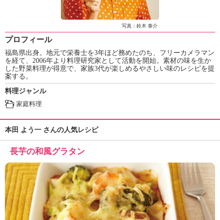
ュ
ケ
ー
写真：鈴木 泰介
シ
プロフィール
ョ
福島県出身。地元で栄養士を3年ほど務めたのち、フリーカメラマン
ナ
を経て、2006年より料理研究家として活動を開始。素材の味を生か
ル
した野菜料理が得意で、家族3代が楽しめるやさしい味のレシピを提
「
案する。
み
料理ジャンル
ん
家庭料理
な
の
き
本田 よう一 さんの人気レシピ
ょ
う
長芋の和風グラタン
の
料
理
」