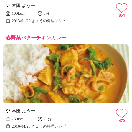
本田 よう一
100kcal
5分
854
2013/01/22 きょうの料理レシピ
春野菜バターチキンカレー
本田 よう一
730kcal
20分
479
2016/04/25 きょうの料理レシピ