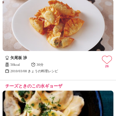
矢尾板 渉
50kcal
30分
26
2010/03/08 きょうの料理レシピ
チーズときのこの水ギョーザ