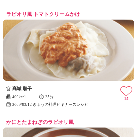
ラビオリ風 トマトクリームかけ
髙城 順子
400kcal
25分
14
2009/03/12 きょうの料理ビギナーズレシピ
かにとたまねぎのラビオリ風