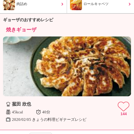
ュ
肉詰め
ロールキャベツ
ケ
ー
シ
ギョーザのおすすめレシピ
ョ
焼きギョーザ
ナ
ル
「
み
ん
な
の
き
ょ
う
の
料
菰田 欣也
理
45kcal
40分
」
144
2020/02/05 きょうの料理ビギナーズレシピ