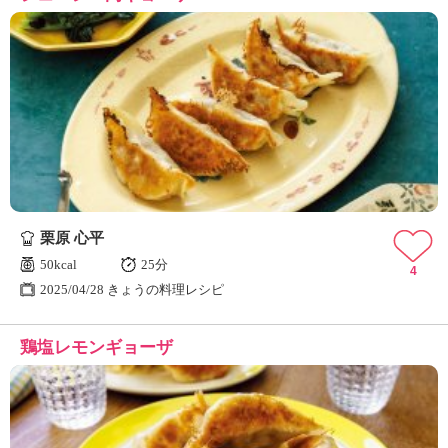
栗原 心平
50kcal
25分
4
2025/04/28 きょうの料理レシピ
鶏塩レモンギョーザ