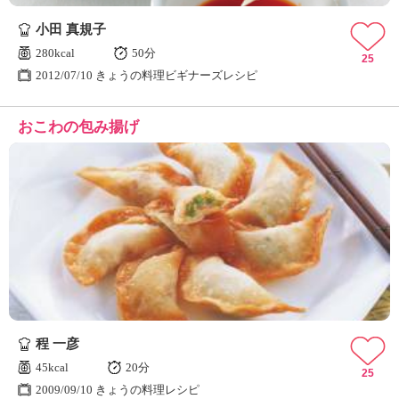
小田 真規子
280kcal
50分
25
2012/07/10 きょうの料理ビギナーズレシピ
おこわの包み揚げ
程 一彦
45kcal
20分
25
2009/09/10 きょうの料理レシピ