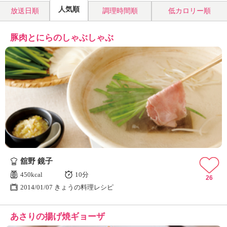
人気順
放送日順
調理時間順
低カロリー順
豚肉とにらのしゃぶしゃぶ
舘野 鏡子
450kcal
10分
26
2014/01/07 きょうの料理レシピ
あさりの揚げ焼ギョーザ