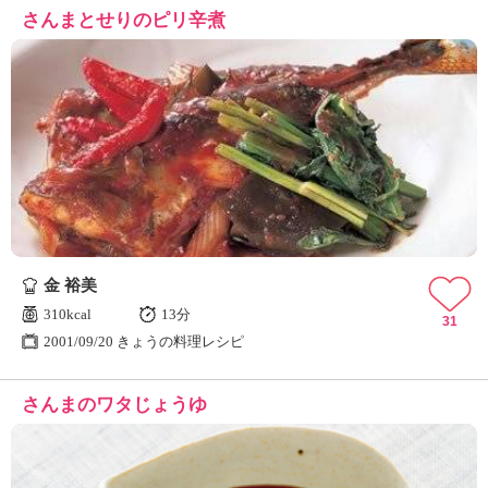
さんまとせりのピリ辛煮
金 裕美
310kcal
13分
31
2001/09/20 きょうの料理レシピ
さんまのワタじょうゆ