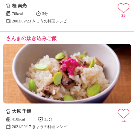
桂 南光
70kcal
5分
25
2003/09/23 きょうの料理レシピ
さんまの炊き込みご飯
大原 千鶴
410kcal
35分
24
2021/09/17 きょうの料理レシピ