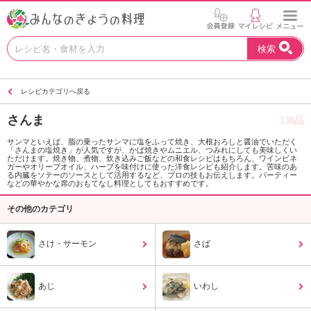
お
検索
い
し
い
レシピカテゴリへ戻る
レ
シ
さんま
138品
ピ
を
サンマといえば、脂の乗ったサンマに塩をふって焼き、大根おろしと醤油でいただく
「さんまの塩焼き」が人気ですが、かば焼きやムニエル、つみれにしても美味しくい
見
ただけます。焼き物、煮物、炊き込みご飯などの和食レシピはもちろん、ワインビネ
つ
ガーやオリーブオイル、ハーブを味付けに使った洋食レシピも紹介します。苦味のあ
る内臓をソテーのソースとして活用するなど、プロの技もお伝えします。パーティー
け
などの華やかな席のおもてなし料理としてもおすすめです。
よ
その他のカテゴリ
う
。
N
さけ・サーモン
さば
H
K
エ
あじ
いわし
デ