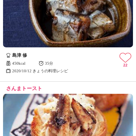
島津 修
450kcal
35分
22
2020/10/12 きょうの料理レシピ
さんまトースト