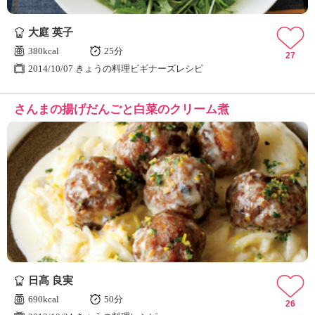
大庭 英子
380kcal
25分
27
2014/10/07 きょうの料理ビギナーズレシピ
さんまの揚げだんごと白菜のクリーム煮
日髙 良実
690kcal
50分
26