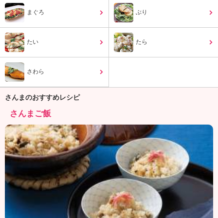
ュ
ケ
まぐろ
ぶり
ー
シ
たい
ョ
たら
ナ
ル
さわら
「
み
ん
さんまのおすすめレシピ
な
さんまご飯
の
き
ょ
う
の
料
理
」