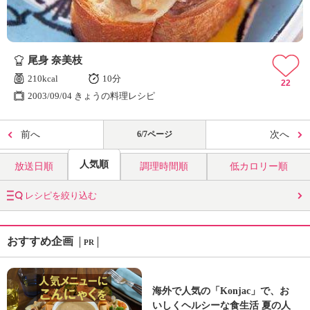
尾身 奈美枝
210kcal
10分
22
2003/09/04 きょうの料理レシピ
前へ
6/7ページ
次へ
人気順
放送日順
調理時間順
低カロリー順
レシピを絞り込む
おすすめ企画
PR
海外で人気の「Konjac」で、お
いしくヘルシーな食生活 夏の人