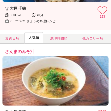
大原 千鶴
390kcal
40分
193
2017/09/21 きょうの料理レシピ
人気順
放送日順
調理時間順
低カロリー順
さんまのみそ汁