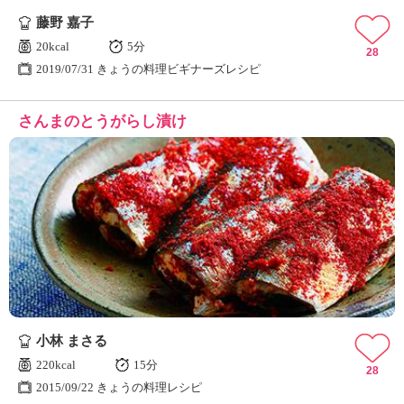
藤野 嘉子
20kcal
5分
28
2019/07/31 きょうの料理ビギナーズレシピ
さんまのとうがらし漬け
小林 まさる
220kcal
15分
28
2015/09/22 きょうの料理レシピ