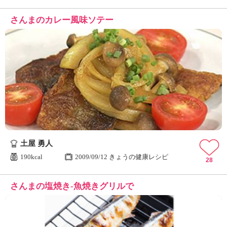
さんまのカレー風味ソテー
土屋 勇人
190kcal
2009/09/12 きょうの健康レシピ
28
さんまの塩焼き-魚焼きグリルで