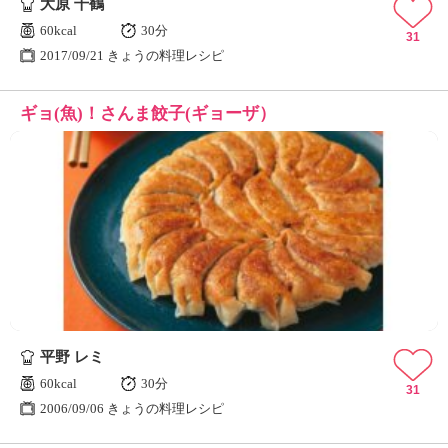
大原 千鶴
60kcal
30分
31
2017/09/21 きょうの料理レシピ
ギョ(魚)！さんま餃子(ギョーザ）
平野 レミ
60kcal
30分
31
2006/09/06 きょうの料理レシピ