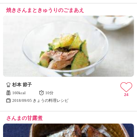
焼きさんまときゅうりのごまあえ
杉本 節子
160kcal
10分
24
2018/09/05 きょうの料理レシピ
さんまの甘露煮