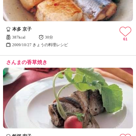
本多 京子
387kcal
30分
61
2009/10/27 きょうの料理レシピ
さんまの香草焼き