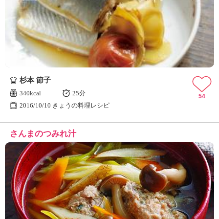
杉本 節子
340kcal
25分
54
2016/10/10 きょうの料理レシピ
さんまのつみれ汁