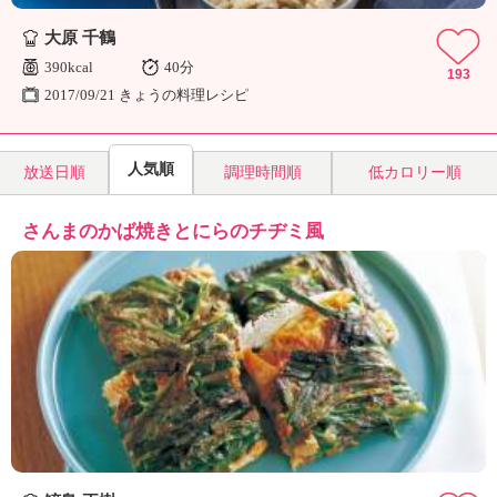
大原 千鶴
390kcal
40分
193
2017/09/21 きょうの料理レシピ
人気順
放送日順
調理時間順
低カロリー順
さんまのかば焼きとにらのチヂミ風