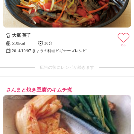
大庭 英子
510kcal
30分
63
2014/10/07 きょうの料理ビギナーズレシピ
広告の後にレシピが続きます
さんまと焼き豆腐のキムチ煮