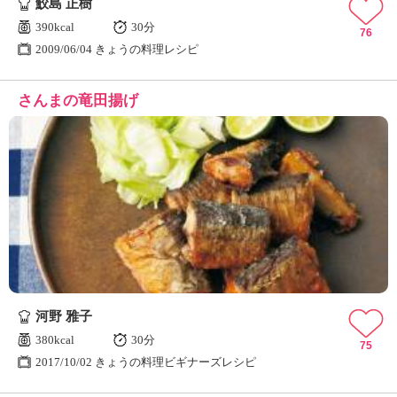
鮫島 正樹
390kcal
30分
76
2009/06/04 きょうの料理レシピ
さんまの竜田揚げ
河野 雅子
380kcal
30分
75
2017/10/02 きょうの料理ビギナーズレシピ