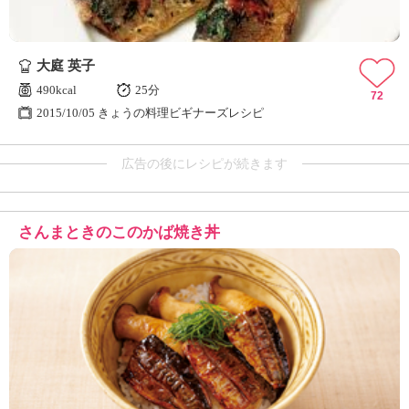
大庭 英子
490kcal
25分
72
2015/10/05 きょうの料理ビギナーズレシピ
広告の後にレシピが続きます
さんまときのこのかば焼き丼