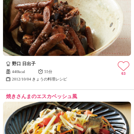
野口 日出子
440kcal
55分
63
2012/10/04 きょうの料理レシピ
焼きさんまのエスカベッシュ風