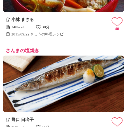
小林 まさる
240kcal
30分
48
2015/09/22 きょうの料理レシピ
さんまの塩焼き
野口 日出子