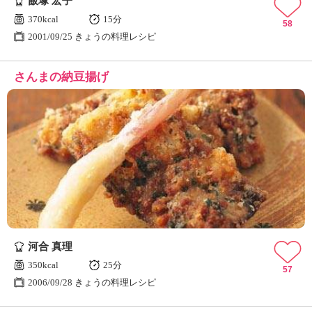
飯塚 宏子
370kcal
15分
58
2001/09/25 きょうの料理レシピ
さんまの納豆揚げ
河合 真理
350kcal
25分
57
2006/09/28 きょうの料理レシピ