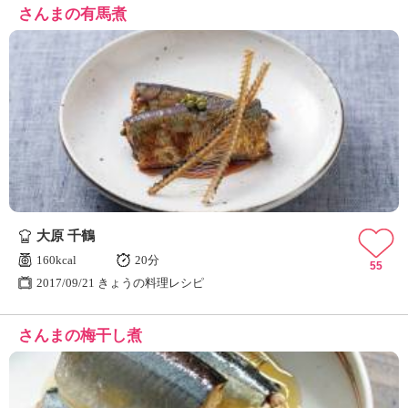
さんまの有馬煮
大原 千鶴
160kcal
20分
55
2017/09/21 きょうの料理レシピ
さんまの梅干し煮