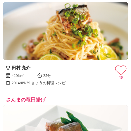
田村 亮介
420kcal
25分
46
2014/09/29 きょうの料理レシピ
さんまの竜田揚げ