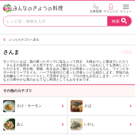
お
検索
い
し
い
レシピカテゴリへ戻る
レ
シ
さんま
138品
ピ
を
サンマといえば、脂の乗ったサンマに塩をふって焼き、大根おろしと醤油でいただく
「さんまの塩焼き」が人気ですが、かば焼きやムニエル、つみれにしても美味しくい
見
ただけます。焼き物、煮物、炊き込みご飯などの和食レシピはもちろん、ワインビネ
つ
ガーやオリーブオイル、ハーブを味付けに使った洋食レシピも紹介します。苦味のあ
る内臓をソテーのソースとして活用するなど、プロの技もお伝えします。パーティー
け
などの華やかな席のおもてなし料理としてもおすすめです。
よ
その他のカテゴリ
う
。
N
さけ・サーモン
さば
H
K
エ
あじ
いわし
デ