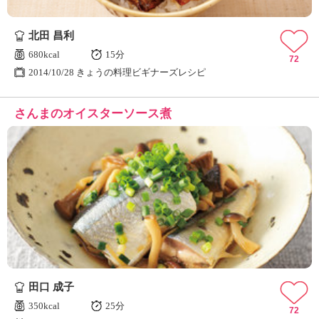
北田 昌利
680kcal
15分
72
2014/10/28 きょうの料理ビギナーズレシピ
さんまのオイスターソース煮
田口 成子
350kcal
25分
72