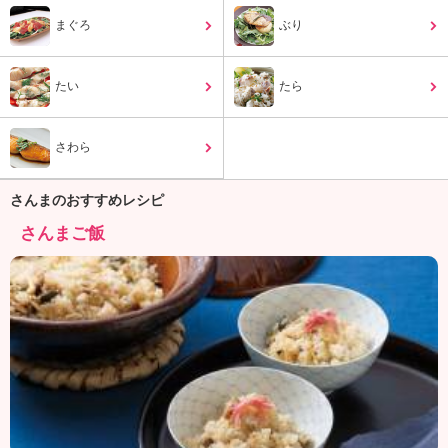
ュ
ケ
まぐろ
ぶり
ー
シ
たい
ョ
たら
ナ
ル
さわら
「
み
ん
さんまのおすすめレシピ
な
さんまご飯
の
き
ょ
う
の
料
理
」