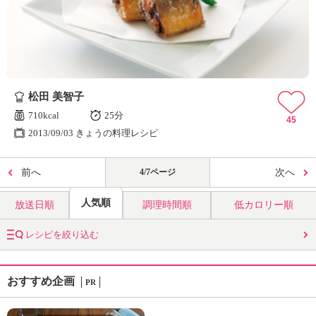
松田 美智子
710kcal
25分
45
2013/09/03 きょうの料理レシピ
前へ
4/7ページ
次へ
人気順
放送日順
調理時間順
低カロリー順
レシピを絞り込む
おすすめ企画
PR