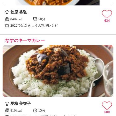
笠原 将弘
840kcal
50分
634
2022/06/13 きょうの料理レシピ
なすのキーマカレー
夏梅 美智子
810kcal
15分
600