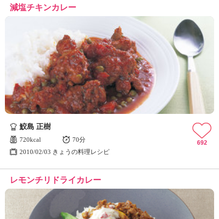
減塩チキンカレー
鮫島 正樹
720kcal
70分
692
2010/02/03 きょうの料理レシピ
レモンチリドライカレー