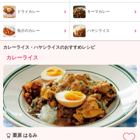
ュ
ケ
ドライカレー
キーマカレー
ー
シ
ョ
魚介のカレー
ハヤシライス
ナ
ル
「
カレーライス・ハヤシライスのおすすめレシピ
み
カレーライス
ん
な
の
き
ょ
う
の
料
理
」
栗原 はるみ