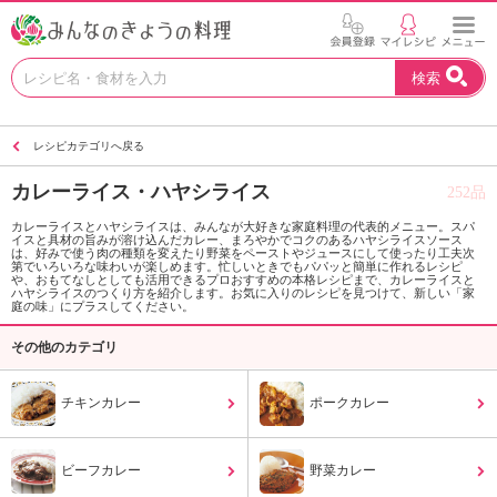
お
検索
い
し
い
レシピカテゴリへ戻る
レ
シ
カレーライス・ハヤシライス
252品
ピ
を
カレーライスとハヤシライスは、みんなが大好きな家庭料理の代表的メニュー。スパ
イスと具材の旨みが溶け込んだカレー、まろやかでコクのあるハヤシライスソース
見
は、好みで使う肉の種類を変えたり野菜をペーストやジュースにして使ったり工夫次
つ
第でいろいろな味わいが楽しめます。忙しいときでもパパッと簡単に作れるレシピ
や、おもてなしとしても活用できるプロおすすめの本格レシピまで、カレーライスと
け
ハヤシライスのつくり方を紹介します。お気に入りのレシピを見つけて、新しい「家
庭の味」にプラスしてください。
よ
う
その他のカテゴリ
。
N
チキンカレー
ポークカレー
H
K
エ
ビーフカレー
野菜カレー
デ