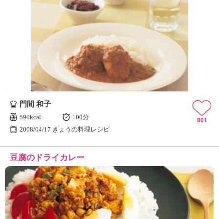
門間 和子
590kcal
100分
801
2008/04/17 きょうの料理レシピ
豆腐のドライカレー