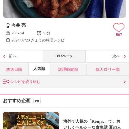
今井 亮
700kcal
50分
507
2024/07/23 きょうの料理レシピ
前へ
3/13ページ
次へ
人気順
放送日順
調理時間順
低カロリー順
レシピを絞り込む
おすすめ企画
PR
海外で人気の「Konjac」で、お
いしくヘルシーな食生活 夏の人