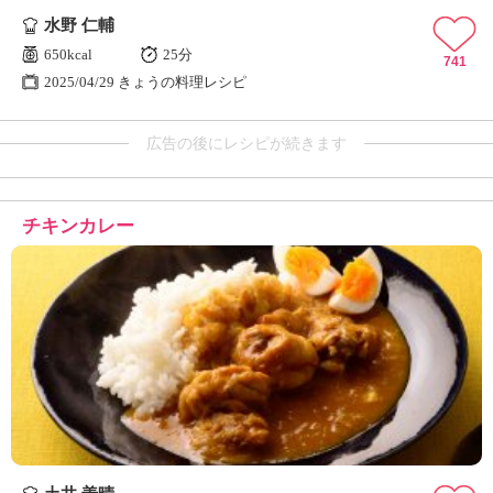
水野 仁輔
650kcal
25分
741
2025/04/29 きょうの料理レシピ
広告の後にレシピが続きます
チキンカレー