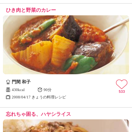
ひき肉と野菜のカレー
門間 和子
430kcal
90分
533
2008/04/17 きょうの料理レシピ
忘れちゃ困る、ハヤシライス