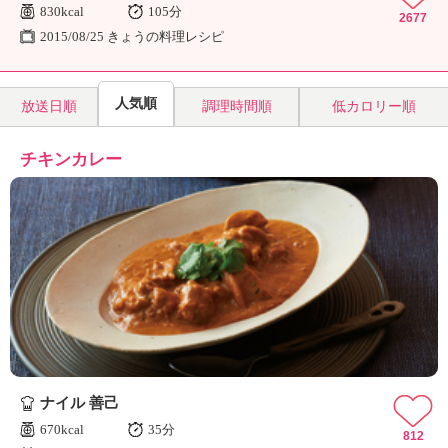
830kcal
105分
2677
2015/08/25 きょうの料理レシピ
人気順
放送日順
調理時間順
低カロリー順
チキンカレー
ナイル 善己
670kcal
35分
812