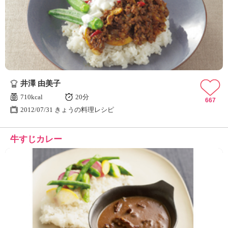
井澤 由美子
710kcal
20分
667
2012/07/31 きょうの料理レシピ
牛すじカレー