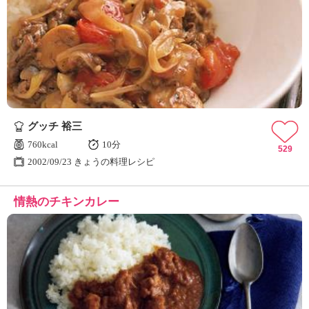
グッチ 裕三
760kcal
10分
529
2002/09/23 きょうの料理レシピ
情熱のチキンカレー