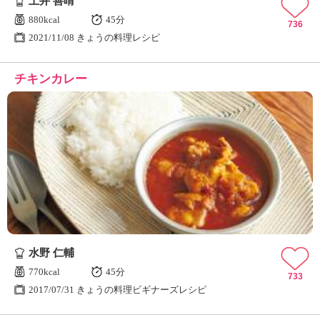
土井 善晴
880kcal
45分
736
2021/11/08 きょうの料理レシピ
チキンカレー
水野 仁輔
770kcal
45分
733
2017/07/31 きょうの料理ビギナーズレシピ