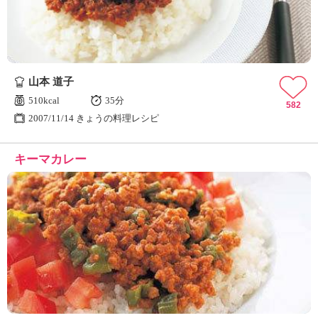
山本 道子
510kcal
35分
582
2007/11/14 きょうの料理レシピ
キーマカレー