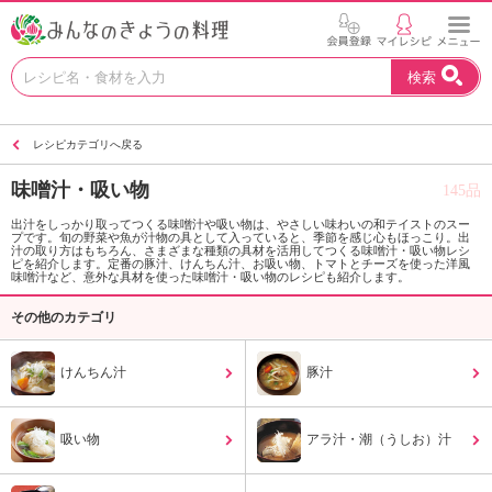
お
検索
い
し
い
レシピカテゴリへ戻る
レ
シ
味噌汁・吸い物
145品
ピ
を
出汁をしっかり取ってつくる味噌汁や吸い物は、やさしい味わいの和テイストのスー
プです。旬の野菜や魚が汁物の具として入っていると、季節を感じ心もほっこり。出
見
汁の取り方はもちろん、さまざまな種類の具材を活用してつくる味噌汁・吸い物レシ
つ
ピを紹介します。定番の豚汁、けんちん汁、お吸い物、トマトとチーズを使った洋風
味噌汁など、意外な具材を使った味噌汁・吸い物のレシピも紹介します。
け
よ
その他のカテゴリ
う
。
けんちん汁
豚汁
N
H
K
吸い物
アラ汁・潮（うしお）汁
エ
デ