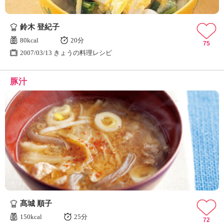
鈴木 登紀子
80kcal
20分
75
2007/03/13 きょうの料理レシピ
豚汁
髙城 順子
150kcal
25分
72