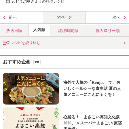
2014/12/09 きょうの料理レシピ
前へ
5/8ページ
次へ
人気順
放送日順
調理時間順
低カロリー順
レシピを絞り込む
おすすめ企画
PR
海外で人気の「Konjac」で、お
いしくヘルシーな食生活 夏の人
気メニューにこんにゃくを！
心踊る！「よさこい高知文化祭
2026」in スーパーよさこい(原宿