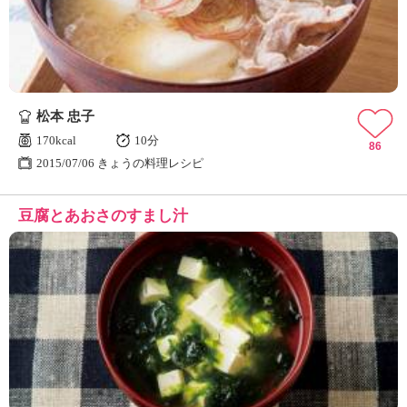
松本 忠子
170kcal
10分
86
2015/07/06 きょうの料理レシピ
豆腐とあおさのすまし汁