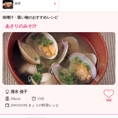
ュ
雑煮
ケ
ー
シ
味噌汁・吸い物のおすすめレシピ
ョ
あさりのみそ汁
ナ
ル
「
み
ん
な
の
き
ょ
う
の
料
清水 信子
理
20kcal
15分
」
586
2005/03/08 きょうの料理レシピ