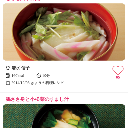
清水 信子
160kcal
10分
65
2014/12/08 きょうの料理レシピ
鶏ささ身と小松菜のすまし汁