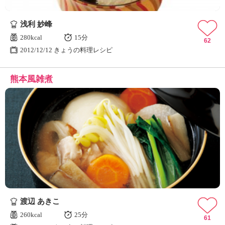
浅利 妙峰
280kcal
15分
62
2012/12/12 きょうの料理レシピ
熊本風雑煮
渡辺 あきこ
260kcal
25分
61