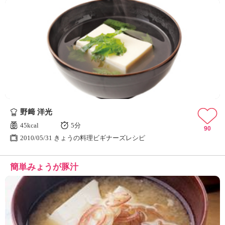
野﨑 洋光
45kcal
5分
90
2010/05/31 きょうの料理ビギナーズレシピ
簡単みょうが豚汁