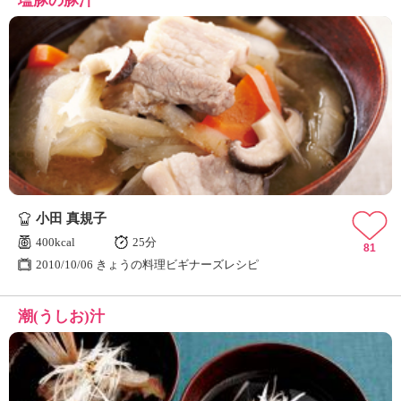
塩豚の豚汁
小田 真規子
400kcal
25分
81
2010/10/06 きょうの料理ビギナーズレシピ
潮(うしお)汁