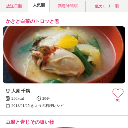
人気順
放送日順
調理時間順
低カロリー順
かきと白菜のトロッと煮
大原 千鶴
250kcal
20分
91
2018/01/25 きょうの料理レシピ
豆腐と青じその吸い物