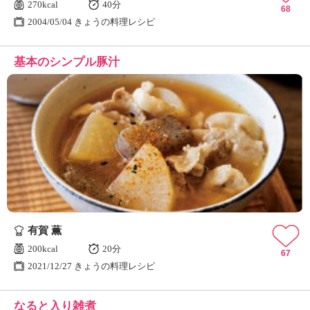
270kcal
40分
68
2004/05/04 きょうの料理レシピ
基本のシンプル豚汁
有賀 薫
200kcal
20分
67
2021/12/27 きょうの料理レシピ
なると入り雑煮