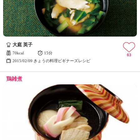
大庭 英子
70kcal
15分
63
2015/02/09 きょうの料理ビギナーズレシピ
鶏雑煮