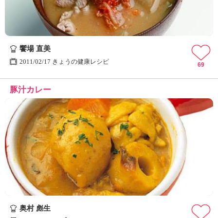
饗場 直美
2011/02/17 きょうの健康レシピ
69
豚汁カレー
奥村 彪生