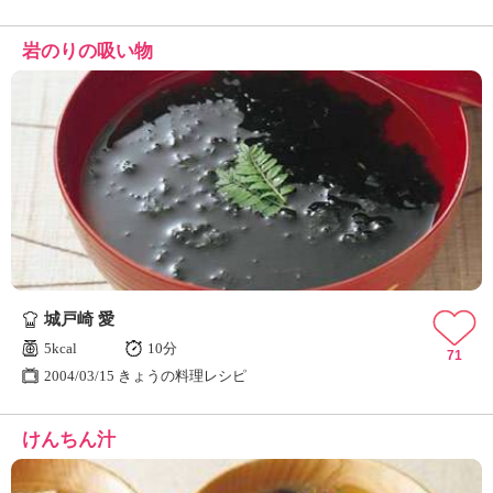
岩のりの吸い物
城戸崎 愛
5kcal
10分
71
2004/03/15 きょうの料理レシピ
けんちん汁