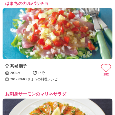
はまちのカルパッチョ
髙城 順子
200kcal
15分
182
2012/09/03 きょうの料理レシピ
お刺身サーモンのマリネサラダ