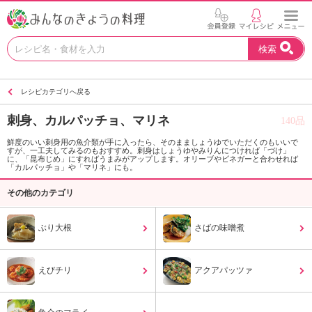
お
検索
い
し
い
レシピカテゴリへ戻る
レ
シ
刺身、カルパッチョ、マリネ
140品
ピ
を
鮮度のいい刺身用の魚介類が手に入ったら、そのまましょうゆでいただくのもいいで
すが、一工夫してみるのもおすすめ。刺身はしょうゆやみりんにつければ「づけ」
見
に、「昆布じめ」にすればうまみがアップします。オリーブやビネガーと合わせれば
つ
「カルパッチョ」や「マリネ」にも。
け
その他のカテゴリ
よ
う
。
ぶり大根
さばの味噌煮
N
H
K
えびチリ
アクアパッツァ
エ
デ