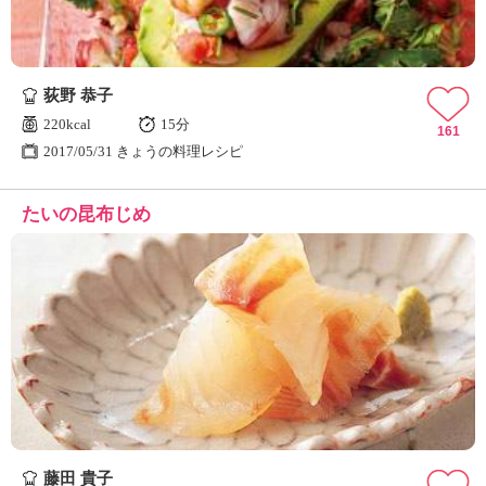
荻野 恭子
220kcal
15分
161
2017/05/31 きょうの料理レシピ
たいの昆布じめ
藤田 貴子