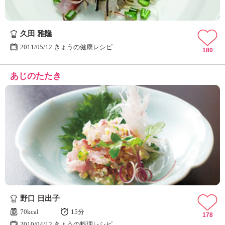
久田 雅隆
2011/05/12 きょうの健康レシピ
180
あじのたたき
野口 日出子
70kcal
15分
178
2010/04/12 きょうの料理レシピ