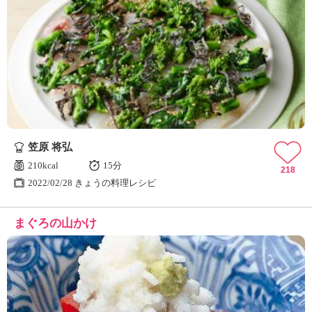
笠原 将弘
210kcal
15分
218
2022/02/28 きょうの料理レシピ
まぐろの山かけ