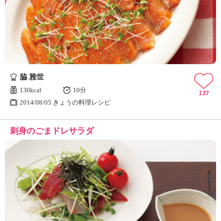
脇 雅世
130kcal
10分
137
2014/08/05 きょうの料理レシピ
刺身のごまドレサラダ