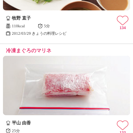
牧野 直子
110kcal
5分
134
2012/03/29 きょうの料理レシピ
冷凍まぐろのマリネ
平山 由香
25分
132