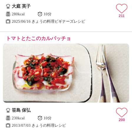
大庭 英子
280kcal
10分
211
2025/06/16 きょうの料理ビギナーズレシピ
トマトとたこのカルパッチョ
笹島 保弘
230kcal
10分
200
2013/07/03 きょうの料理レシピ