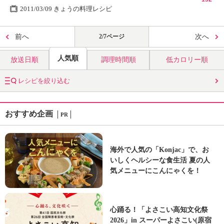
2011/03/09 きょうの料理レシピ
前へ
2/7ページ
次へ
人気順
放送日順
調理時間順
低カロリー順
レシピを絞り込む
おすすめ企画
PR
海外で人気の「Konjac」で、お
いしくヘルシーな食生活 夏の人
気メニューにこんにゃくを！
心踊る！「よさこい高知文化祭
2026」in スーパーよさこい(原宿