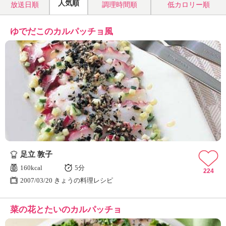
人気順
放送日順
調理時間順
低カロリー順
ゆでだこのカルパッチョ風
足立 敦子
160kcal
5分
224
2007/03/20 きょうの料理レシピ
菜の花とたいのカルパッチョ