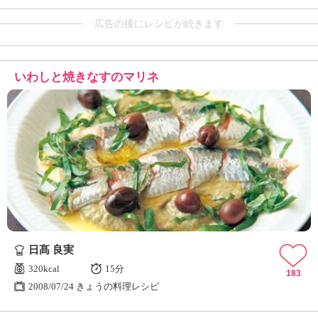
広告の後にレシピが続きます
いわしと焼きなすのマリネ
日髙 良実
320kcal
15分
183
2008/07/24 きょうの料理レシピ