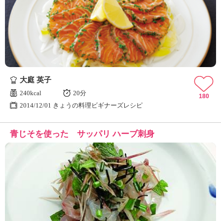
大庭 英子
240kcal
20分
180
2014/12/01 きょうの料理ビギナーズレシピ
青じそを使った サッパリ ハーブ刺身