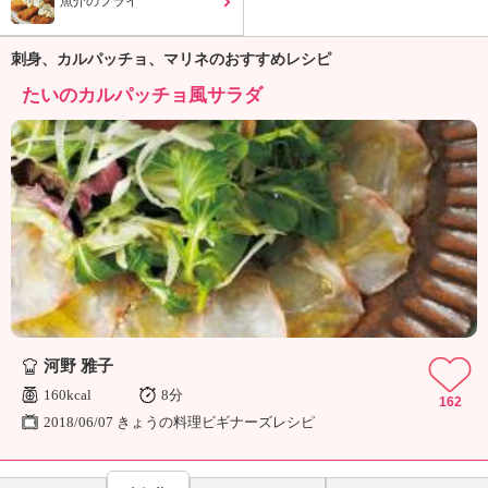
魚介のフライ
ュ
ケ
ー
刺身、カルパッチョ、マリネのおすすめレシピ
シ
たいのカルパッチョ風サラダ
ョ
ナ
ル
「
み
ん
な
の
き
ょ
う
の
河野 雅子
料
理
160kcal
8分
162
」
2018/06/07 きょうの料理ビギナーズレシピ