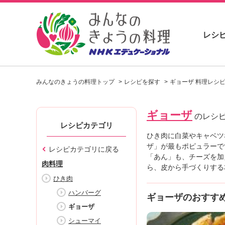
レシ
お
い
みんなのきょうの料理トップ
レシピを探す
ギョーザ 料理レシ
し
い
レ
ギョーザ
シ
のレシ
ピ
レシピカテゴリ
を
ひき肉に白菜やキャベツ
見
ザ」が最もポピュラーで
レシピカテゴリに戻る
つ
「あん」も、チーズを加
肉料理
け
ら、皮から手づくりする
よ
ひき肉
う
ハンバーグ
ギョーザのおすす
。
ギョーザ
N
H
シューマイ