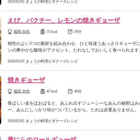
2020/02/05
きょうの料理ビギナーズレシピ
えび、パクチー、レモンの焼きギョーザ
菰田 欣也
35 kcal
30分
相性のよい3つの素材を組み合わせ、ひと味違うあっさりギョーザ
ンの爽やかな酸味がアクセント。たれなしでおいしく食べられます
2020/02/05
きょうの料理ビギナーズレシピ
焼きギョーザ
菰田 欣也
45 kcal
40分
香ばしい皮をほおばると、あふれ出すジューシーなあんの秘密はみ
ー。あんにしっかり味がついているから、たれは必要ありません。
2020/02/05
きょうの料理ビギナーズレシピ
黄にらのロールギョーザ