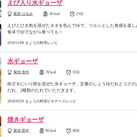
えび入り水ギョーザ
栗原 はるみ
30 kcal
25分
えびとひき肉を混ぜたタネを包んでゆで、ツルンとした食感を楽し
食卓でゆでながら食べても！
2018/11/08
きょうの料理レシピ
水ギョーザ
菊池 晋作
70 kcal
35分
肉ダネにいり卵を混ぜた水ギョーザ。定番のしょうゆだれとコクの
だれ、2種類のたれでいただきます。
2018/10/29
きょうの料理ビギナーズレシピ
焼きギョーザ
菊池 晋作
80 kcal
40分