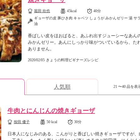
菰田 欣也
45kcal
40分
ギョーザの皮 豚ひき肉 キャベツ しょうが みかんゼリー 湯 サ
油
香ばしい皮をほおばると、あふれ出すジューシーなあん
みかんゼリー。あんにしっかり味がついているから、た
ありません。
2020/02/05
きょうの料理ビギナーズレシピ
人気順
21 〜40 品を表示
牛肉とにんじんの焼きギョーザ
按田 優子
50 kcal
30分
日本人になじみのある、こんがりと香ばしい焼きギョーザですが、