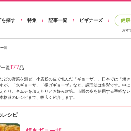
ピを探す
特集
記事一覧
ビギナーズ
健康
/
/
/
/
おす
ピ一覧
177
ピ一覧
品
などの野菜を混ぜ、小麦粉の皮で包んだ「ギョーザ」。日本では「焼き
すが、「水ギョーザ」「揚げギョーザ」など、調理法は多彩です。中に
えたり、キムチを加えたりとお好み次第。市販の皮を使用する手軽なレ
本格派のレシピまで、幅広く紹介します。
めレシピ
焼きギョーザ