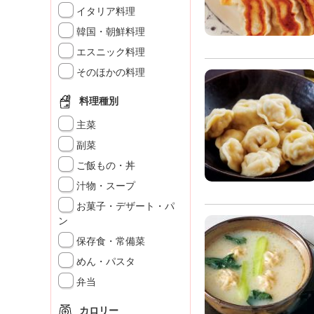
」
イタリア料理
韓国・朝鮮料理
エスニック料理
そのほかの料理
料理種別
主菜
副菜
ご飯もの・丼
汁物・スープ
お菓子・デザート・パ
ン
保存食・常備菜
めん・パスタ
弁当
カロリー