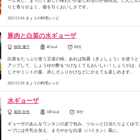
一工夫し、まったく新しい味わいが楽しめるのが按田流。にんじん
りと香りがよく、後を引くおいしさです。
2021/11/16
きょうの料理レシピ
豚肉と白菜の水ギョーザ
按田 優子
40 kcal
60分
白菜をたっぷり使う王道の味。あれば魚醤（ぎょしょう）を使うと
アップして、しょうゆや酢をつけなくてもおいしい！しょうがは、
じそやミントの葉、赤じそふりかけなどにかえても楽しめます。
2021/11/16
きょうの料理レシピ
水ギョーザ
菰田 欣也
180 kcal
30分
ギョーザのあんをワンタンの皮で包み、ツルンと口当たりよくゆで
ープには牛乳を加え、まろやかな白湯（パイタン）風に。