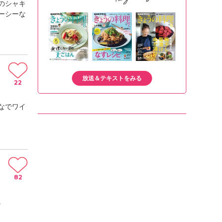
のシャキ
ーシーな
放送＆テキストをみる
22
なでワイ
82
。