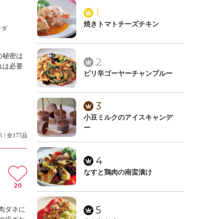
1
焼きトマトチーズチキン
ラダ
の秘密は
2
れは必要
ピリ辛ゴーヤーチャンプルー
3
小豆ミルクのアイスキャンデ
ー
 / 全177品
4
なすと鶏肉の南蛮漬け
20
5
肉ダネに