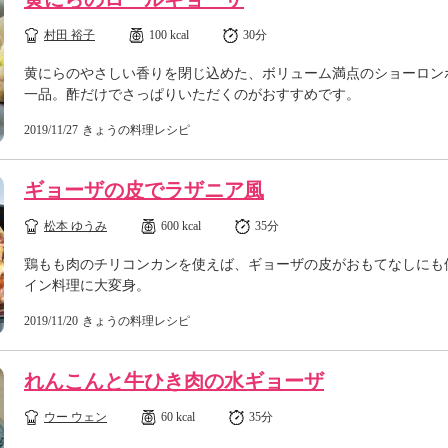
村田 裕子
100 kcal
30分
黄にらのやさしい香りを閉じ込めた、ボリューム満点のショーロン
一品。酢だけでさっぱりいただくのがおすすめです。
2019/11/27
きょうの料理レシピ
ギョーザの皮でラザニア風
松本 ゆうみ
600 kcal
35分
鶏もも肉のチリコンカンを使えば、ギョーザの皮がおもてなしにも
イン料理に大変身。
2019/11/20
きょうの料理レシピ
れんこんと牛ひき肉の水ギョーザ
ウー ウェン
60 kcal
35分