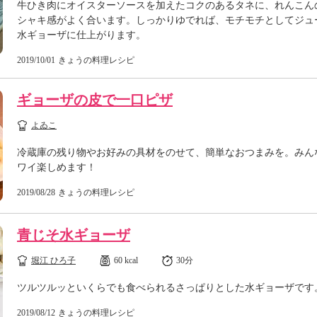
牛ひき肉にオイスターソースを加えたコクのあるタネに、れんこん
シャキ感がよく合います。しっかりゆでれば、モチモチとしてジュ
水ギョーザに仕上がります。
2019/10/01
きょうの料理レシピ
ギョーザの皮で一口ピザ
よゐこ
冷蔵庫の残り物やお好みの具材をのせて、簡単なおつまみを。みん
ワイ楽しめます！
2019/08/28
きょうの料理レシピ
青じそ水ギョーザ
堀江 ひろ子
60 kcal
30分
ツルツルッといくらでも食べられるさっぱりとした水ギョーザです
2019/08/12
きょうの料理レシピ