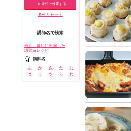
この条件で検索する
条件リセット
講師名で検索
最近、番組に出演した
講師＆レシピ
講師名
あ
か
さ
た
な
は
ま
や
ら
わ