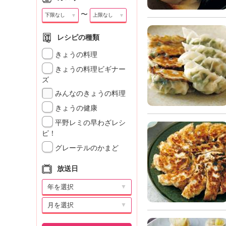
〜
▼
▼
レシピの種類
きょうの料理
きょうの料理ビギナー
ズ
みんなのきょうの料理
きょうの健康
平野レミの早わざレシ
ピ！
グレーテルのかまど
放送日
▼
▼