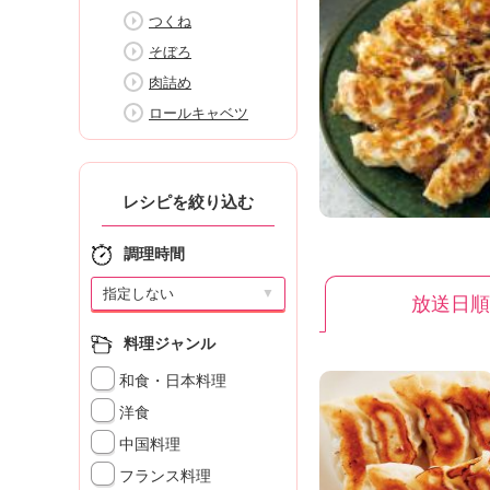
K
つくね
エ
そぼろ
デ
ュ
肉詰め
ケ
ロールキャベツ
ー
シ
ョ
ナ
レシピを絞り込む
ル
「
調理時間
み
ん
▼
放送日順
な
の
料理ジャンル
き
ょ
和食・日本料理
う
洋食
の
中国料理
料
理
フランス料理