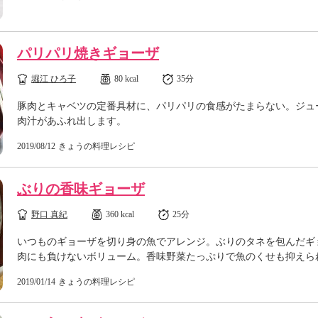
パリパリ焼きギョーザ
堀江 ひろ子
80 kcal
35分
豚肉とキャベツの定番具材に、パリパリの食感がたまらない。ジュ
肉汁があふれ出します。
2019/08/12
きょうの料理レシピ
ぶりの香味ギョーザ
野口 真紀
360 kcal
25分
いつものギョーザを切り身の魚でアレンジ。ぶりのタネを包んだギ
肉にも負けないボリューム。香味野菜たっぷりで魚のくせも抑えら
2019/01/14
きょうの料理レシピ