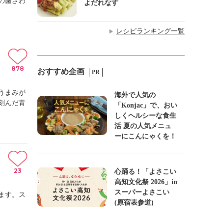
の歯ざわ
よだれなす
レシピランキング一覧
▶
878
おすすめ企画
PR
うまみが
海外で人気の
刻んだ青
「Konjac」で、おい
しくヘルシーな食生
活 夏の人気メニュ
ーにこんにゃくを！
23
心踊る！「よさこい
高知文化祭 2026」in
スーパーよさこい
ます。ス
(原宿表参道)