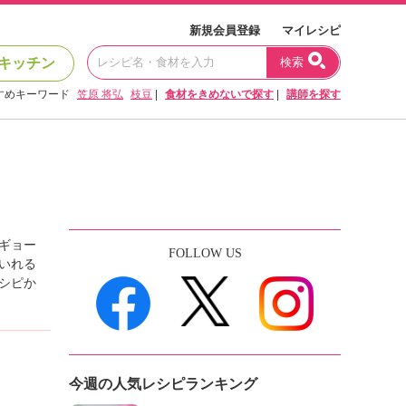
新規会員登録
マイレシピ
キッチン
検索
すめキーワード
笠原 将弘
枝豆
|
食材をきめないで探す
|
講師を探す
ギョー
FOLLOW US
いれる
シピか
今週の人気レシピランキング