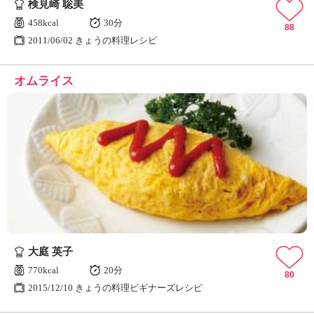
検見崎 聡美
458kcal
30分
88
2011/06/02 きょうの料理レシピ
オムライス
大庭 英子
770kcal
20分
80
2015/12/10 きょうの料理ビギナーズレシピ