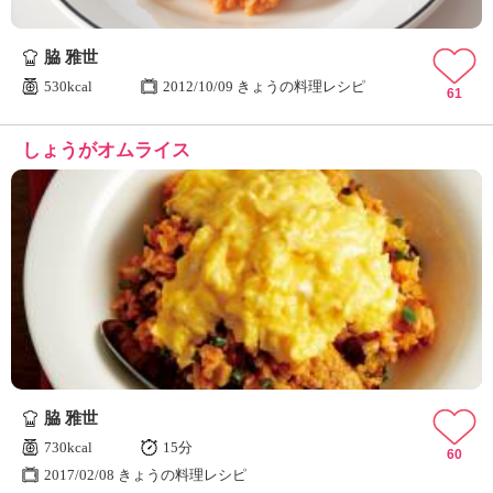
脇 雅世
530kcal
2012/10/09 きょうの料理レシピ
61
しょうがオムライス
脇 雅世
730kcal
15分
60
2017/02/08 きょうの料理レシピ