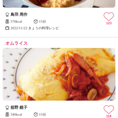
鳥羽 周作
570kcal
15分
123
2022/11/22 きょうの料理レシピ
オムライス
舘野 鏡子
540kcal
15分
118