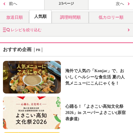
前へ
2/3ページ
次へ
人気順
放送日順
調理時間順
低カロリー順
レシピを絞り込む
おすすめ企画
PR
海外で人気の「Konjac」で、お
いしくヘルシーな食生活 夏の人
気メニューにこんにゃくを！
心踊る！「よさこい高知文化祭
2026」in スーパーよさこい(原宿
表参道)