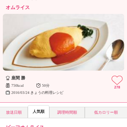
ュ
ケ
オムライス
ー
シ
ョ
ナ
ル
「
み
ん
な
の
き
座間 勝
ょ
う
750kcal
50分
278
の
2016/03/24 きょうの料理レシピ
料
理
」
人気順
放送日順
調理時間順
低カロリー順