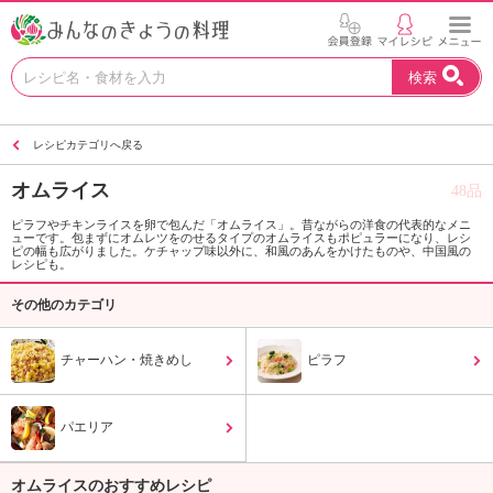
お
検索
い
し
い
レシピカテゴリへ戻る
レ
シ
オムライス
48品
ピ
を
ピラフやチキンライスを卵で包んだ「オムライス」。昔ながらの洋食の代表的なメニ
ューです。包まずにオムレツをのせるタイプのオムライスもポピュラーになり、レシ
見
ピの幅も広がりました。ケチャップ味以外に、和風のあんをかけたものや、中国風の
つ
レシピも。
け
その他のカテゴリ
よ
う
。
チャーハン・焼きめし
ピラフ
N
H
K
パエリア
エ
デ
オムライスのおすすめレシピ