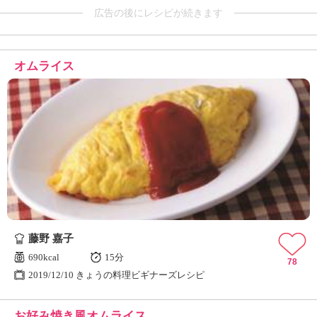
広告の後にレシピが続きます
オムライス
藤野 嘉子
690kcal
15分
78
2019/12/10 きょうの料理ビギナーズレシピ
お好み焼き風オムライス