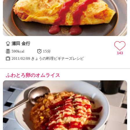
瀬田 金行
590kcal
15分
143
2011/02/09 きょうの料理ビギナーズレシピ
ふわとろ卵のオムライス