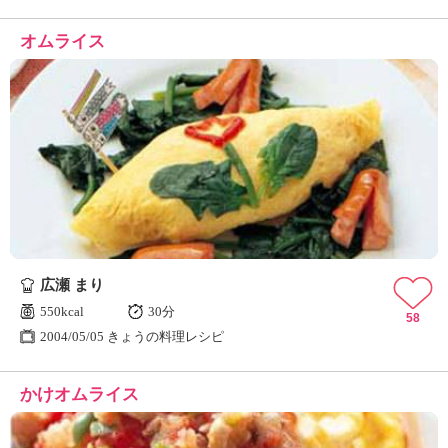
オムライス
広瀬 まり
550kcal
30分
58
2004/05/05 きょうの料理レシピ
かけオムライス