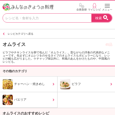
お
検索
い
し
い
レシピカテゴリへ戻る
レ
シ
オムライス
48品
ピ
を
ピラフやチキンライスを卵で包んだ「オムライス」。昔ながらの洋食の代表的なメニ
ューです。包まずにオムレツをのせるタイプのオムライスもポピュラーになり、レシ
見
ピの幅も広がりました。ケチャップ味以外に、和風のあんをかけたものや、中国風の
つ
レシピも。
け
その他のカテゴリ
よ
う
。
チャーハン・焼きめし
ピラフ
N
H
K
パエリア
エ
デ
オムライスのおすすめレシピ