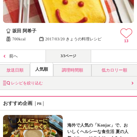
坂田 阿希子
700kcal
2017/03/20 きょうの料理レシピ
13
前へ
3/3ページ
人気順
放送日順
調理時間順
低カロリー順
レシピを絞り込む
おすすめ企画
PR
海外で人気の「Konjac」で、お
いしくヘルシーな食生活 夏の人