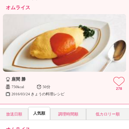
ュ
ケ
オムライス
ー
シ
ョ
ナ
ル
「
み
ん
な
の
き
座間 勝
ょ
う
750kcal
50分
278
の
2016/03/24 きょうの料理レシピ
料
理
」
人気順
放送日順
調理時間順
低カロリー順