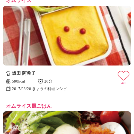
オムライス
坂田 阿希子
590kcal
20分
40
2017/03/20 きょうの料理レシピ
オムライス風ごはん