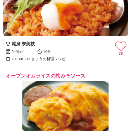
尾身 奈美枝
540kcal
10分
38
2013/01/16 きょうの料理レシピ
オープンオムライスの梅みそソース