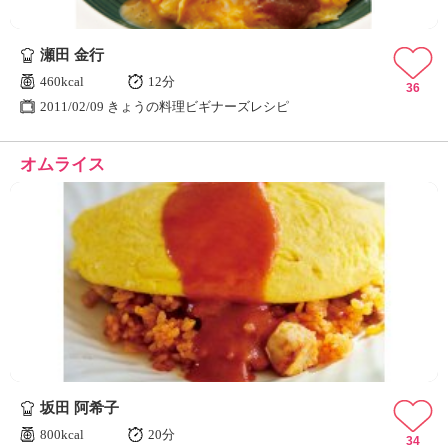
瀬田 金行
460kcal
12分
36
2011/02/09 きょうの料理ビギナーズレシピ
オムライス
坂田 阿希子
800kcal
20分
34