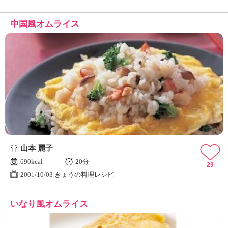
中国風オムライス
山本 麗子
690kcal
20分
29
2001/10/03 きょうの料理レシピ
いなり風オムライス