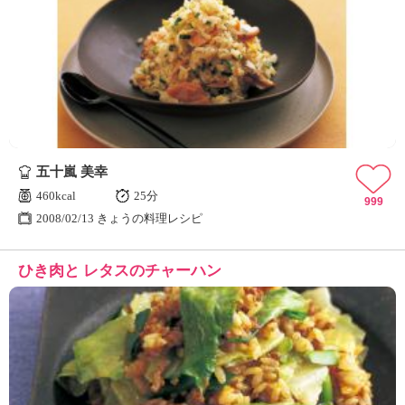
五十嵐 美幸
460kcal
25分
999
2008/02/13 きょうの料理レシピ
ひき肉と レタスのチャーハン