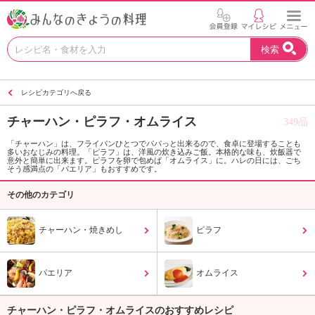
お
検索
い
し
い
レシピカテゴリへ戻る
レ
シ
チャーハン・ピラフ・オムライス
349品
ピ
を
「チャーハン」は、フライパンひとつでパパっと出来るので、食卓に登場することも
多いおなじみの料理。「ピラフ」は、洋風の炊き込みご飯。本格的な味も、炊飯器で
見
意外と簡単に出来ます。ピラフを卵で包めば「オムライス」に。ハレの日には、ごち
つ
そう感満点の「パエリア」もおすすめです。
け
その他のカテゴリ
よ
う
。
チャーハン・焼きめし
ピラフ
N
H
K
パエリア
オムライス
エ
デ
チャーハン・ピラフ・オムライスのおすすめレシピ