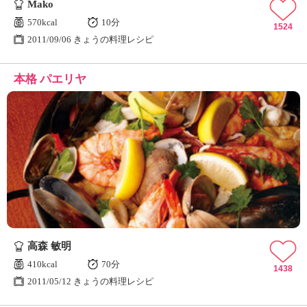
Mako
570kcal
10分
1524
2011/09/06 きょうの料理レシピ
本格 パエリヤ
高森 敏明
410kcal
70分
1438
2011/05/12 きょうの料理レシピ