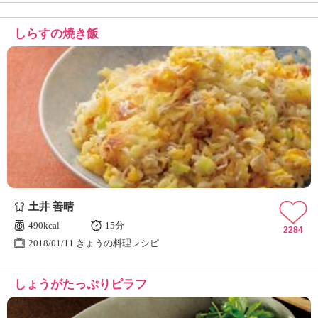
しらすの焼き飯
土井 善晴
490kcal
15分
2284
2018/01/11 きょうの料理レシピ
しょうがたっぷりピラフ