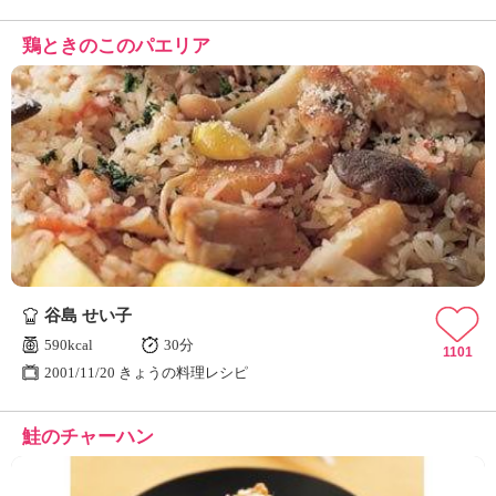
鶏ときのこのパエリア
谷島 せい子
590kcal
30分
1101
2001/11/20 きょうの料理レシピ
鮭のチャーハン