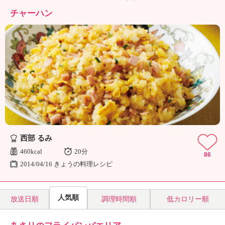
ュ
ケ
チャーハン
ー
シ
ョ
ナ
ル
「
み
ん
な
の
き
西部 るみ
ょ
う
460kcal
20分
86
の
2014/04/16 きょうの料理レシピ
料
理
」
人気順
放送日順
調理時間順
低カロリー順