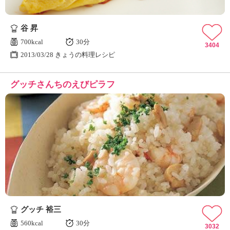
谷 昇
700kcal
30分
3404
2013/03/28 きょうの料理レシピ
グッチさんちのえびピラフ
グッチ 裕三
560kcal
30分
3032