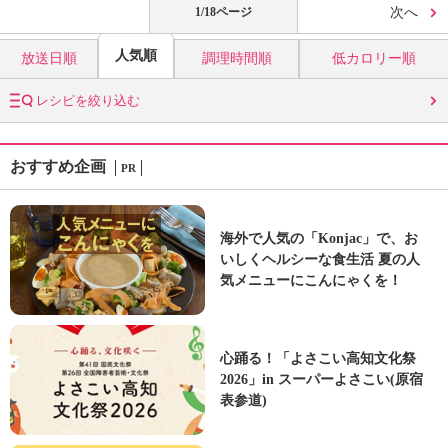
1/18ページ
次へ
人気順
放送日順
調理時間順
低カロリー順
レシピを絞り込む
おすすめ企画
PR
海外で人気の「Konjac」で、お
いしくヘルシーな食生活 夏の人
気メニューにこんにゃくを！
心踊る！「よさこい高知文化祭
2026」in スーパーよさこい(原宿
表参道)