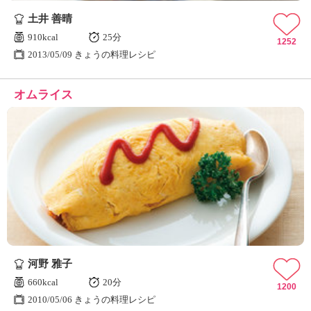
土井 善晴
910kcal
25分
1252
2013/05/09 きょうの料理レシピ
オムライス
河野 雅子
660kcal
20分
1200
2010/05/06 きょうの料理レシピ