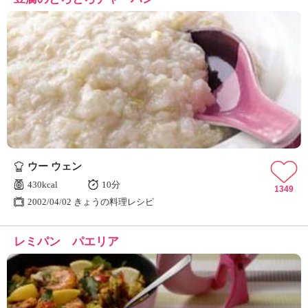
ウー ウェン
430kcal
10分
1349
2002/04/02 きょうの料理レシピ
レミパン パエリア