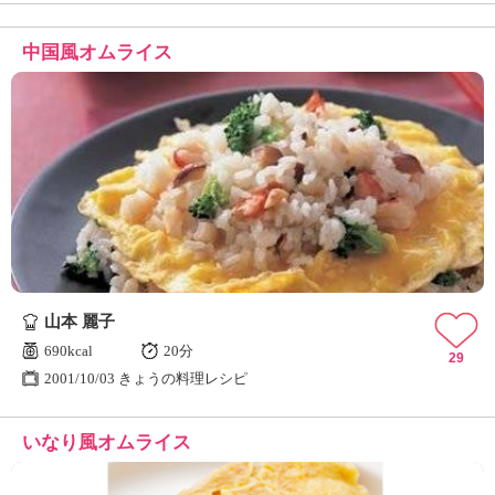
中国風オムライス
山本 麗子
690kcal
20分
29
2001/10/03 きょうの料理レシピ
いなり風オムライス