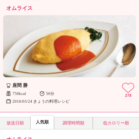
ュ
ケ
オムライス
ー
シ
ョ
ナ
ル
「
み
ん
な
の
き
座間 勝
ょ
う
750kcal
50分
278
の
2016/03/24 きょうの料理レシピ
料
理
」
人気順
放送日順
調理時間順
低カロリー順