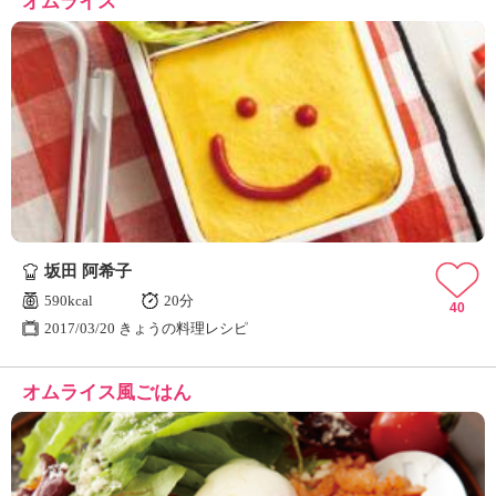
オムライス
坂田 阿希子
590kcal
20分
40
2017/03/20 きょうの料理レシピ
オムライス風ごはん