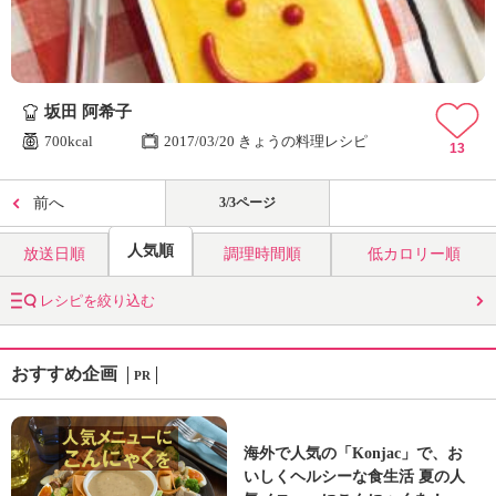
坂田 阿希子
700kcal
2017/03/20 きょうの料理レシピ
13
前へ
3/3ページ
人気順
放送日順
調理時間順
低カロリー順
レシピを絞り込む
おすすめ企画
PR
海外で人気の「Konjac」で、お
いしくヘルシーな食生活 夏の人