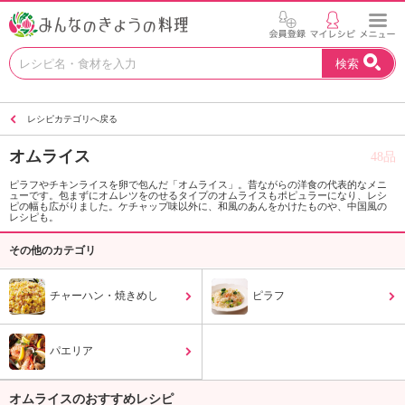
お
検索
い
し
い
レシピカテゴリへ戻る
レ
シ
オムライス
48品
ピ
を
ピラフやチキンライスを卵で包んだ「オムライス」。昔ながらの洋食の代表的なメニ
ューです。包まずにオムレツをのせるタイプのオムライスもポピュラーになり、レシ
見
ピの幅も広がりました。ケチャップ味以外に、和風のあんをかけたものや、中国風の
つ
レシピも。
け
その他のカテゴリ
よ
う
。
チャーハン・焼きめし
ピラフ
N
H
K
パエリア
エ
デ
オムライスのおすすめレシピ