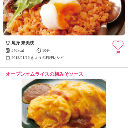
尾身 奈美枝
540kcal
10分
38
2013/01/16 きょうの料理レシピ
オープンオムライスの梅みそソース