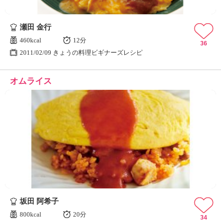
瀬田 金行
460kcal
12分
36
2011/02/09 きょうの料理ビギナーズレシピ
オムライス
坂田 阿希子
800kcal
20分
34