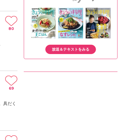
80
。
放送＆テキストをみる
69
。具だく