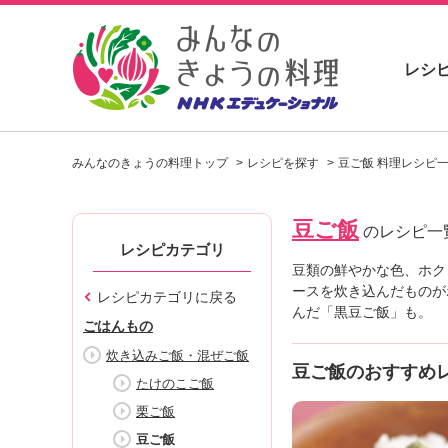
レシ
お
い
みんなのきょうの料理トップ
レシピを探す
豆ご飯 料理レシピ
し
い
レ
豆ご飯
シ
のレシピ一
ピ
レシピカテゴリ
を
豆類の鮮やかな色、ホク
見
ースを炊き込んだものが
レシピカテゴリに戻る
つ
んだ「黒豆ご飯」も。
ごはんもの
け
よ
炊き込みご飯・混ぜご飯
豆ご飯のおすすめ
う
たけのこご飯
。
栗ご飯
N
H
豆ご飯