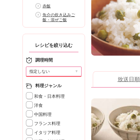
K
赤飯
エ
魚介の炊き込みご
デ
飯・混ぜご飯
ュ
ケ
ー
シ
レシピを絞り込む
ョ
ナ
調理時間
ル
「
▼
み
放送日順
ん
料理ジャンル
な
の
和食・日本料理
き
洋食
ょ
中国料理
う
の
フランス料理
料
イタリア料理
理