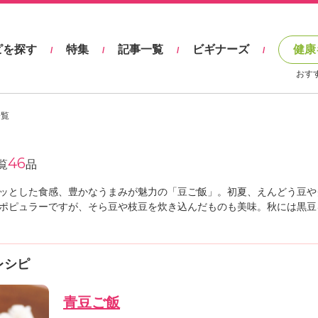
ピを探す
特集
記事一覧
ビギナーズ
健康
/
/
/
/
おす
一覧
46
覧
品
ッとした食感、豊かなうまみが魅力の「豆ご飯」。初夏、えんどう豆や
ポピュラーですが、そら豆や枝豆を炊き込んだものも美味。秋には黒豆
レシピ
青豆ご飯