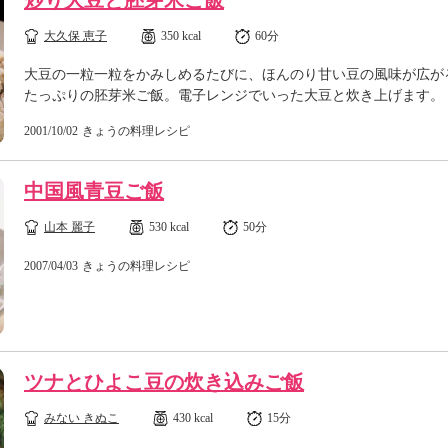
炒り大豆と胚芽米ご飯
大久保 恵子
350 kcal
60分
大豆の一粒一粒をかみしめるたびに、ほんのり甘い豆の風味が広が
たっぷりの胚芽米ご飯。電子レンジでいった大豆と炊き上げます。
2001/10/02
きょうの料理レシピ
中国風青豆ご飯
山本 麗子
530 kcal
50分
2007/04/03
きょうの料理レシピ
ツナとひよこ豆の炊き込みご飯
みない きぬこ
430 kcal
15分