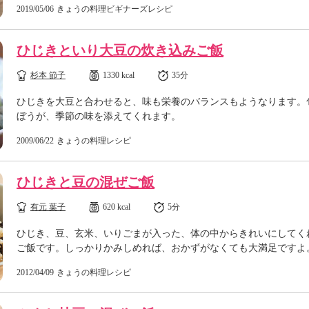
2019/05/06
きょうの料理ビギナーズレシピ
ひじきといり大豆の炊き込みご飯
杉本 節子
1330 kcal
35分
ひじきを大豆と合わせると、味も栄養のバランスもようなります。
ぼうが、季節の味を添えてくれます。
2009/06/22
きょうの料理レシピ
ひじきと豆の混ぜご飯
有元 葉子
620 kcal
5分
ひじき、豆、玄米、いりごまが入った、体の中からきれいにしてく
ご飯です。しっかりかみしめれば、おかずがなくても大満足ですよ
2012/04/09
きょうの料理レシピ