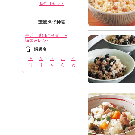
条件リセット
講師名で検索
最近、番組に出演した
講師＆レシピ
講師名
あ
か
さ
た
な
は
ま
や
ら
わ