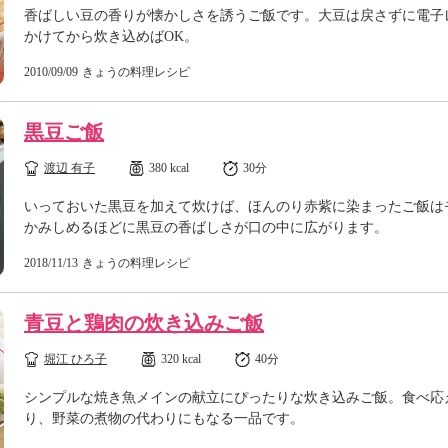
香ばしい豆の香りが懐かしさを誘うご飯です。大豆は戻さずに電子
かけてから炊き込めばOK。
2010/09/09
きょうの料理レシピ
黒豆ご飯
渡辺 有子
380 kcal
30分
いっておいた黒豆を加えて炊けば、ほんのり赤紫に染まったご飯は
かみしめるほどに黒豆の香ばしさが口の中に広がります。
2018/11/13
きょうの料理レシピ
青豆と鶏肉の炊き込みご飯
堀江 ひろ子
320 kcal
40分
シンプルな焼き魚メインの献立にぴったりな炊き込みご飯。食べ応
り、野菜の煮物の代わりにもなる一品です。