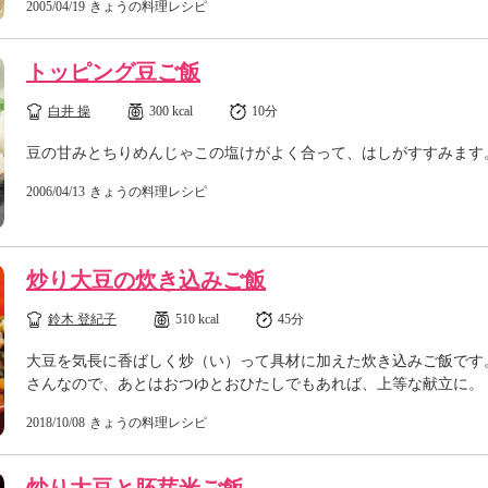
2005/04/19
きょうの料理レシピ
トッピング豆ご飯
白井 操
300 kcal
10分
豆の甘みとちりめんじゃこの塩けがよく合って、はしがすすみます
2006/04/13
きょうの料理レシピ
炒り大豆の炊き込みご飯
鈴木 登紀子
510 kcal
45分
大豆を気長に香ばしく炒（い）って具材に加えた炊き込みご飯です
さんなので、あとはおつゆとおひたしでもあれば、上等な献立に。
2018/10/08
きょうの料理レシピ