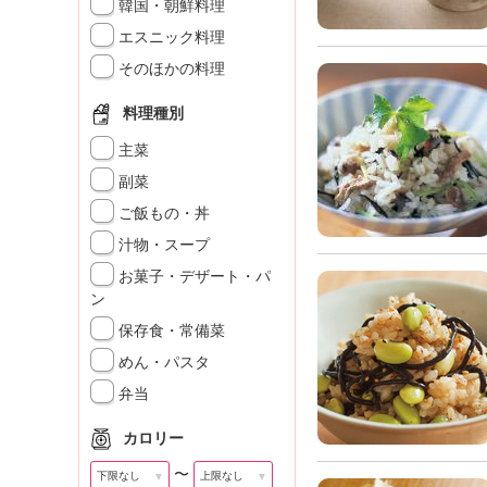
」
韓国・朝鮮料理
エスニック料理
そのほかの料理
料理種別
主菜
副菜
ご飯もの・丼
汁物・スープ
お菓子・デザート・パ
ン
保存食・常備菜
めん・パスタ
弁当
カロリー
〜
▼
▼