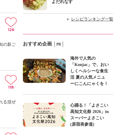
よだれなす
レシピランキング一覧
▶
126
おすすめ企画
旬の新ご
PR
海外で人気の
「Konjac」で、おい
しくヘルシーな食生
活 夏の人気メニュ
ーにこんにゃくを！
118
れる混ぜ
心踊る！「よさこい
。
高知文化祭 2026」in
スーパーよさこい
(原宿表参道)