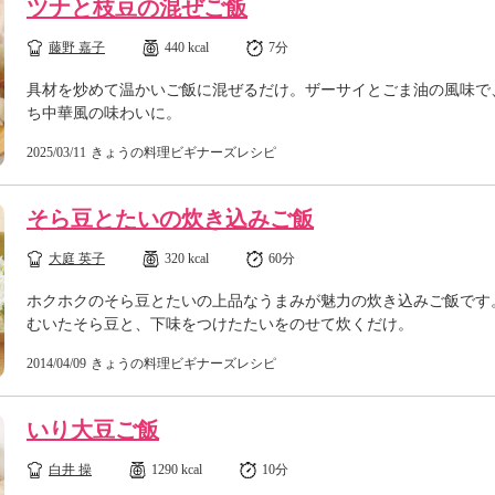
ツナと枝豆の混ぜご飯
藤野 嘉子
440 kcal
7分
具材を炒めて温かいご飯に混ぜるだけ。ザーサイとごま油の風味で
ち中華風の味わいに。
2025/03/11
きょうの料理ビギナーズレシピ
そら豆とたいの炊き込みご飯
大庭 英子
320 kcal
60分
ホクホクのそら豆とたいの上品なうまみが魅力の炊き込みご飯です
むいたそら豆と、下味をつけたたいをのせて炊くだけ。
2014/04/09
きょうの料理ビギナーズレシピ
いり大豆ご飯
白井 操
1290 kcal
10分