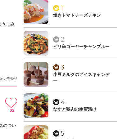
1
焼きトマトチーズチキン
のうまみ
2
ピリ辛ゴーヤーチャンプルー
3
小豆ミルクのアイスキャンデ
示 / 全46品
ー
4
なすと鶏肉の南蛮漬け
132
塩のつい
5