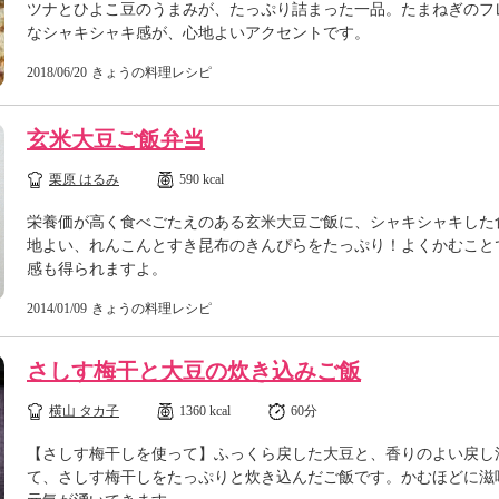
ツナとひよこ豆のうまみが、たっぷり詰まった一品。たまねぎのフ
なシャキシャキ感が、心地よいアクセントです。
2018/06/20
きょうの料理レシピ
玄米大豆ご飯弁当
栗原 はるみ
590 kcal
栄養価が高く食べごたえのある玄米大豆ご飯に、シャキシャキした
地よい、れんこんとすき昆布のきんぴらをたっぷり！よくかむこと
感も得られますよ。
2014/01/09
きょうの料理レシピ
さしす梅干と大豆の炊き込みご飯
横山 タカ子
1360 kcal
60分
【さしす梅干しを使って】ふっくら戻した大豆と、香りのよい戻し
て、さしす梅干しをたっぷりと炊き込んだご飯です。かむほどに滋