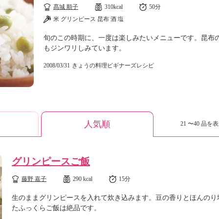
髙城 順子
310kcal
50分
米 グリンピース 昆布 酒 塩
旬のこの時期に、一度は楽しみたいメニューです。昆布
もジンワリしみています。
2008/03/31
きょうの料理ビギナーズレシピ
人気順
21 〜40 品を表
グリンピースご飯
藤野 嘉子
290 kcal
15分
生のままグリンピースを入れて炊き込みます。豆の香りとほんのり
たふっくらご飯は絶品です。