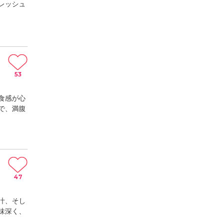
レッシュ
53
食感が心
で、満腹
47
汁、そし
味深く、