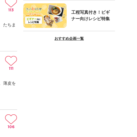
113
工程写真付き！ビギ
ナー向けレシピ特集
、たちま
おすすめ企画一覧
111
。薄皮を
106