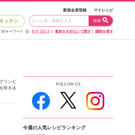
新規会員登録
マイレシピ
キッチン
検索
すめキーワード
卵
鈴木 登紀子
|
食材をきめないで探す
|
講師を探す
グリンピ
FOLLOW US
を炊き込
今週の人気レシピランキング