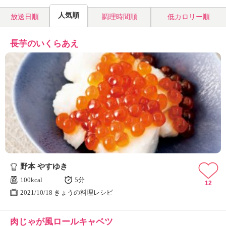
人気順
放送日順
調理時間順
低カロリー順
長芋のいくらあえ
野本 やすゆき
100kcal
5分
12
2021/10/18 きょうの料理レシピ
肉じゃが風ロールキャベツ