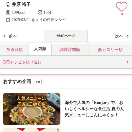
井原 裕子
130kcal
15分
8
2025/03/04 きょうの料理レシピ
前へ
66/69ページ
次へ
人気順
放送日順
調理時間順
低カロリー順
レシピを絞り込む
おすすめ企画
PR
海外で人気の「Konjac」で、お
いしくヘルシーな食生活 夏の人
気メニューにこんにゃくを！