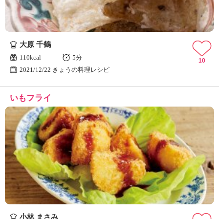
大原 千鶴
110kcal
5分
10
2021/12/22 きょうの料理レシピ
いもフライ
小林 まさみ