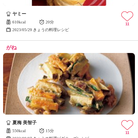
ヤミー
610kcal
20分
11
2023/05/29 きょうの料理レシピ
がね
夏梅 美智子
550kcal
15分
11