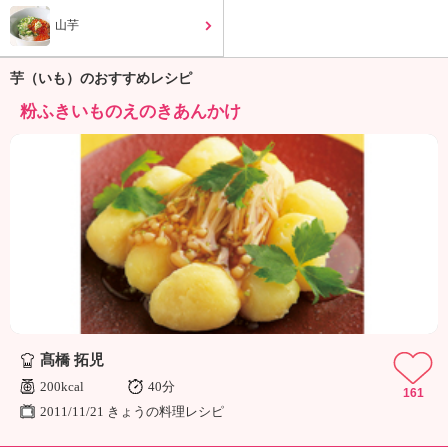
ュ
ケ
山芋
ー
シ
芋（いも）のおすすめレシピ
ョ
ナ
粉ふきいものえのきあんかけ
ル
「
み
ん
な
の
き
ょ
う
の
料
髙橋 拓児
理
」
200kcal
40分
161
2011/11/21 きょうの料理レシピ