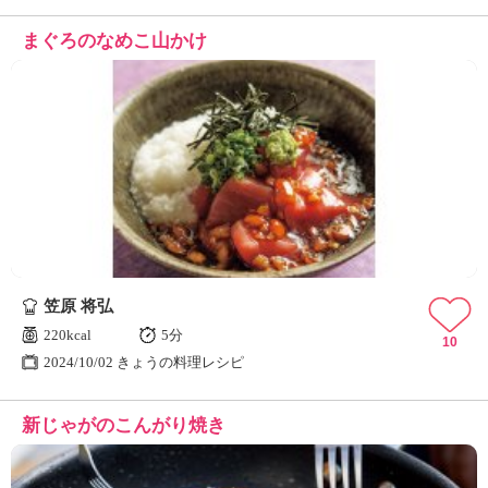
まぐろのなめこ山かけ
笠原 将弘
220kcal
5分
10
2024/10/02 きょうの料理レシピ
新じゃがのこんがり焼き