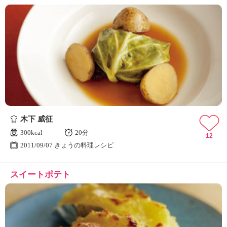
木下 威征
300kcal
20分
12
2011/09/07 きょうの料理レシピ
スイートポテト