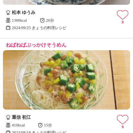
松本 ゆうみ
1360kcal
20分
9
2024/09/25 きょうの料理レシピ
ねばねばぶっかけそうめん
重信 初江
410kcal
15分
9
2024/08/19 きょうの料理レシピ