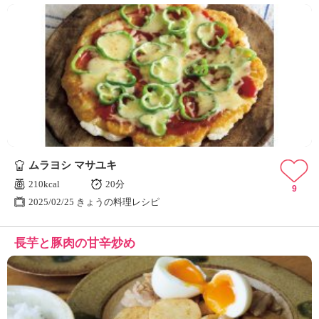
ムラヨシ マサユキ
210kcal
20分
9
2025/02/25 きょうの料理レシピ
長芋と豚肉の甘辛炒め