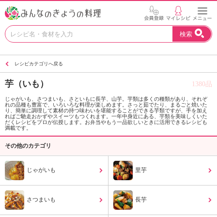
お
検索
い
し
い
レシピカテゴリへ戻る
レ
シ
芋（いも）
1380品
ピ
を
じゃがいも、さつまいも、さといもに長芋、山芋。芋類は多くの種類があり、それぞ
れの品種も豊富で、いろいろな料理が楽しめます。さっと茹でたり、まるごと焼いた
見
り、簡単に調理して素材の持つ味わいを堪能することができる芋類ですが、手を加え
つ
ればご馳走おかずやスイーツもつくれます。一年中身近にある、芋類を美味しくいた
だくレシピをプロが伝授します。お弁当やもう一品欲しいときに活用できるレシピも
け
満載です。
よ
その他のカテゴリ
う
。
N
じゃがいも
里芋
H
K
エ
さつまいも
長芋
デ