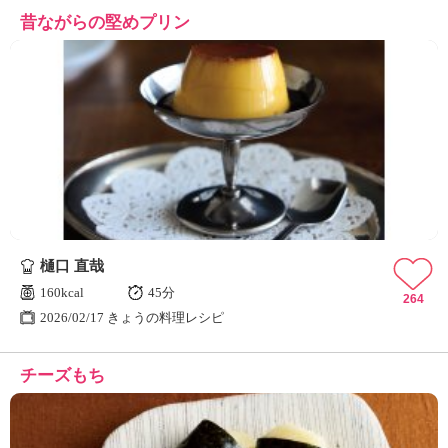
昔ながらの堅めプリン
樋口 直哉
160kcal
45分
264
2026/02/17 きょうの料理レシピ
チーズもち