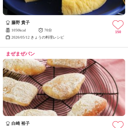
藤野 貴子
1050kcal
70分
150
2026/05/12 きょうの料理レシピ
まぜまぜパン
白崎 裕子