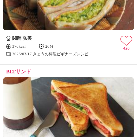
関岡 弘美
370kcal
20分
420
2026/03/17 きょうの料理ビギナーズレシピ
BLTサンド