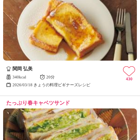
関岡 弘美
340kcal
20分
430
2026/03/18 きょうの料理ビギナーズレシピ
たっぷり春キャベツサンド