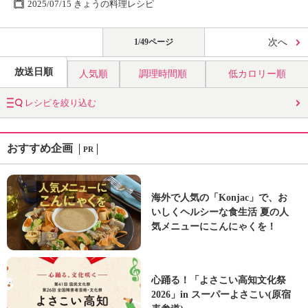
2025/07/15 きょうの料理レシピ
1/49ページ
次へ
放送日順
人気順
調理時間順
低カロリー順
レシピを絞り込む
おすすめ企画
PR
海外で人気の「Konjac」で、お
いしくヘルシーな食生活 夏の人
気メニューにこんにゃくを！
心踊る！「よさこい高知文化祭
2026」in スーパーよさこい(原宿