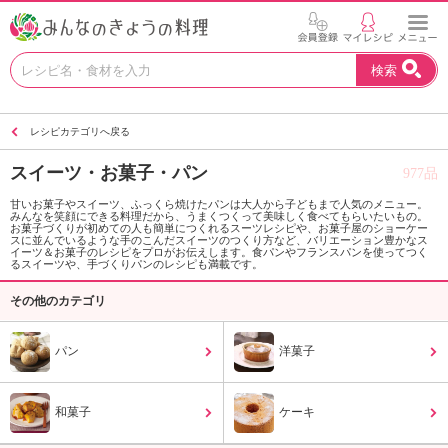
お
検索
い
し
い
レシピカテゴリへ戻る
レ
シ
スイーツ・お菓子・パン
977品
ピ
を
甘いお菓子やスイーツ、ふっくら焼けたパンは大人から子どもまで人気のメニュー。
みんなを笑顔にできる料理だから、うまくつくって美味しく食べてもらいたいもの。
見
お菓子づくりが初めての人も簡単につくれるスーツレシピや、お菓子屋のショーケー
つ
スに並んでいるような手のこんだスイーツのつくり方など、バリエーション豊かなス
イーツ＆お菓子のレシピをプロがお伝えします。食パンやフランスパンを使ってつく
け
るスイーツや、手づくりパンのレシピも満載です。
よ
その他のカテゴリ
う
。
N
パン
洋菓子
H
K
エ
和菓子
ケーキ
デ