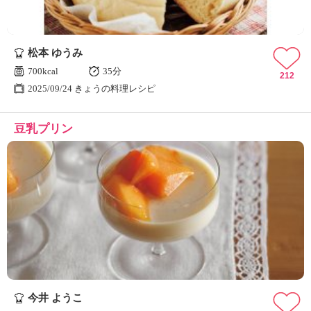
松本 ゆうみ
700kcal
35分
212
2025/09/24 きょうの料理レシピ
豆乳プリン
今井 ようこ