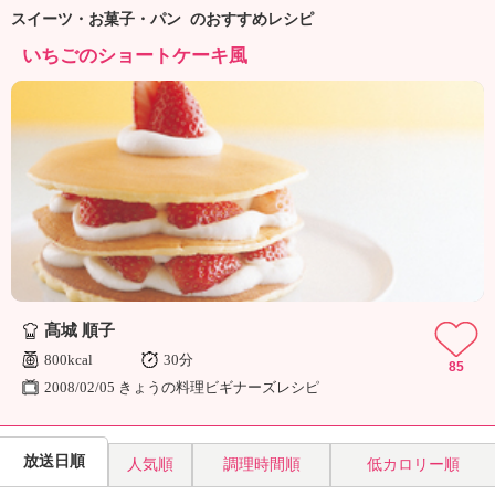
ュ
スイーツ・お菓子・パン のおすすめレシピ
ケ
ー
いちごのショートケーキ風
シ
ョ
ナ
ル
「
み
ん
な
の
き
ょ
う
髙城 順子
の
800kcal
30分
85
料
2008/02/05 きょうの料理ビギナーズレシピ
理
」
放送日順
人気順
調理時間順
低カロリー順