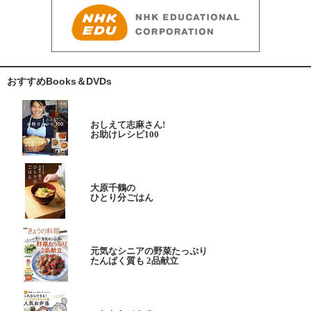
おすすめBooks＆DVDs
おしえて志麻さん!
お助けレシピ100
大原千鶴の
ひとり分ごはん
元気なシニアの野菜たっぷり
たんぱく質も 2品献立