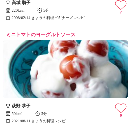
髙城 順子
220kcal
5分
7
2008/02/14 きょうの料理ビギナーズレシピ
ミニトマトのヨーグルトソース
荻野 恭子
50kcal
5分
6
2021/08/11 きょうの料理レシピ