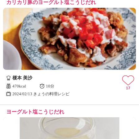
カリカリ豚のヨーグルト塩こうじだれ
榎本 美沙
470kcal
10分
17
2024/02/13 きょうの料理レシピ
ヨーグルト塩こうじだれ