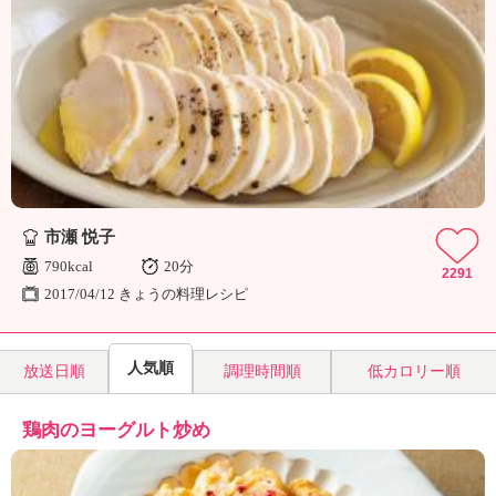
ュ
ケ
ー
シ
ョ
ナ
ル
「
み
ん
な
市瀬 悦子
の
790kcal
20分
2291
き
2017/04/12 きょうの料理レシピ
ょ
う
の
人気順
放送日順
調理時間順
低カロリー順
料
理
」
鶏肉のヨーグルト炒め