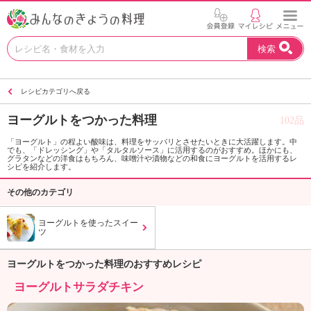
お
検索
い
し
い
レシピカテゴリへ戻る
レ
シ
ヨーグルトをつかった料理
102品
ピ
を
「ヨーグルト」の程よい酸味は、料理をサッパリとさせたいときに大活躍します。中
でも、「ドレッシング」や「タルタルソース」に活用するのがおすすめ。ほかにも、
見
グラタンなどの洋食はもちろん、味噌汁や漬物などの和食にヨーグルトを活用するレ
つ
シピを紹介します。
け
その他のカテゴリ
よ
う
ヨーグルトを使ったスイー
。
ツ
N
H
ヨーグルトをつかった料理のおすすめレシピ
K
エ
ヨーグルトサラダチキン
デ