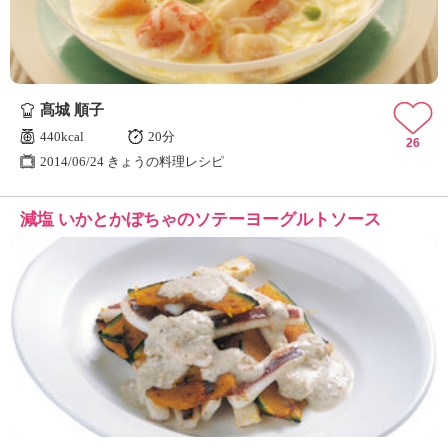
髙城 順子
440kcal
20分
26
2014/06/24 きょうの料理レシピ
減塩 いかとかぼちゃのソテーヨーグルトソース