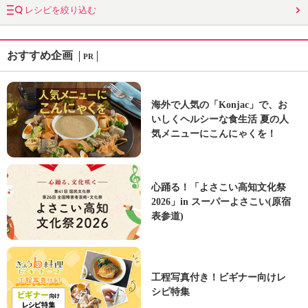
レシピを絞り込む
おすすめ企画
PR
海外で人気の「Konjac」で、お
いしくヘルシーな食生活 夏の人
気メニューにこんにゃくを！
心踊る！「よさこい高知文化祭
2026」in スーパーよさこい(原宿
表参道)
工程写真付き！ビギナー向けレ
シピ特集