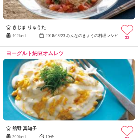
きじま りゅうた
402kcal
2018/08/23 みんなのきょうの料理レシピ
32
ヨーグルト納豆オムレツ
舘野 真知子
200kcal
10分