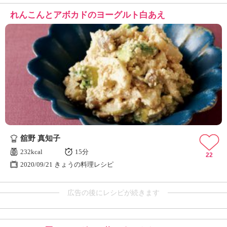
れんこんとアボカドのヨーグルト白あえ
舘野 真知子
232kcal
15分
22
2020/09/21 きょうの料理レシピ
広告の後にレシピが続きます