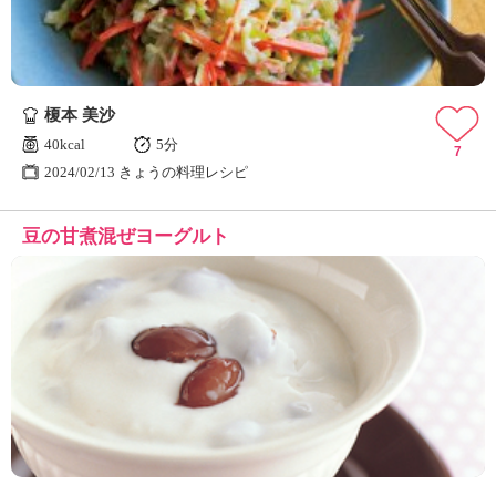
榎本 美沙
40kcal
5分
7
2024/02/13 きょうの料理レシピ
豆の甘煮混ぜヨーグルト