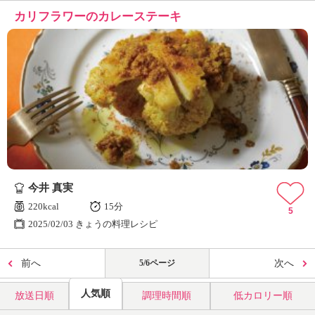
カリフラワーのカレーステーキ
今井 真実
220kcal
15分
5
2025/02/03 きょうの料理レシピ
前へ
5/6ページ
次へ
人気順
放送日順
調理時間順
低カロリー順