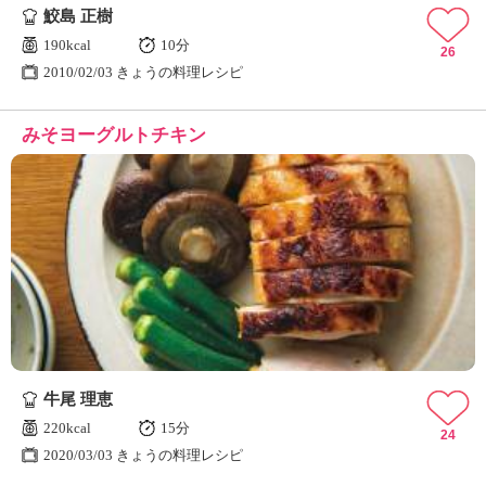
鮫島 正樹
190kcal
10分
26
2010/02/03 きょうの料理レシピ
みそヨーグルトチキン
牛尾 理恵
220kcal
15分
24
2020/03/03 きょうの料理レシピ