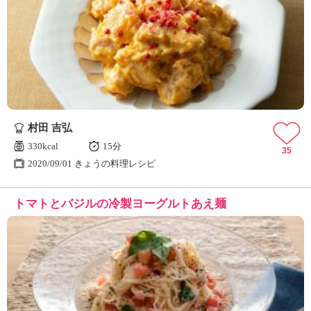
村田 吉弘
330kcal
15分
35
2020/09/01 きょうの料理レシピ
トマトとバジルの冷製ヨーグルトあえ麺