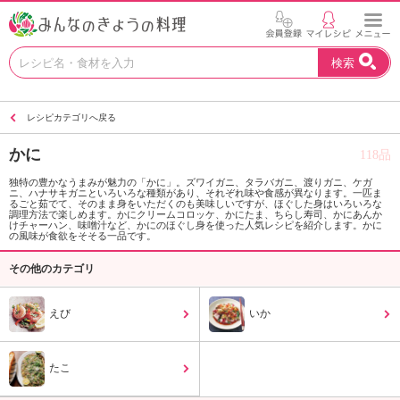
お
検索
い
し
い
レシピカテゴリへ戻る
レ
シ
かに
118品
ピ
を
独特の豊かなうまみが魅力の「かに」。ズワイガニ、タラバガニ、渡りガニ、ケガ
ニ、ハナサキガニといろいろな種類があり、それぞれ味や食感が異なります。一匹ま
見
るごと茹でて、そのまま身をいただくのも美味しいですが、ほぐした身はいろいろな
つ
調理方法で楽しめます。かにクリームコロッケ、かにたま、ちらし寿司、かにあんか
けチャーハン、味噌汁など、かにのほぐし身を使った人気レシピを紹介します。かに
け
の風味が食欲をそそる一品です。
よ
その他のカテゴリ
う
。
N
えび
いか
H
K
エ
たこ
デ