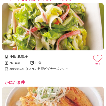
小田 真規子
260kcal
10分
218
2010/07/29 きょうの料理ビギナーズレシピ
かにたま丼