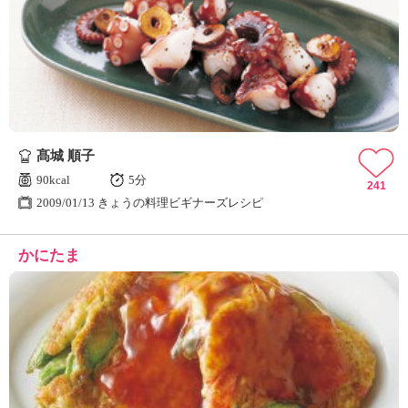
髙城 順子
90kcal
5分
241
2009/01/13 きょうの料理ビギナーズレシピ
かにたま