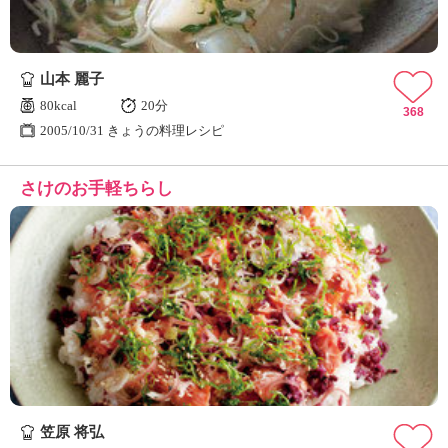
山本 麗子
80kcal
20分
368
2005/10/31 きょうの料理レシピ
さけのお手軽ちらし
笠原 将弘