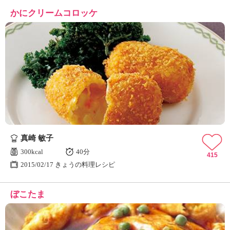
かにクリームコロッケ
真崎 敏子
300kcal
40分
415
2015/02/17 きょうの料理レシピ
ぼこたま