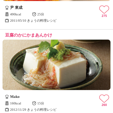
尹 東成
490kcal
25分
275
2011/05/10 きょうの料理レシピ
豆腐のかにかまあんかけ
Mako
160kcal
15分
260
2012/11/29 きょうの料理レシピ