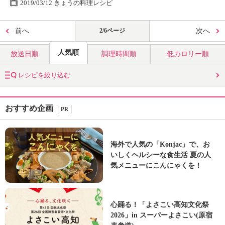
2019/03/12 きょうの料理レシピ
前へ
2/6ページ
次へ
人気順
放送日順
調理時間順
低カロリー順
レシピを絞り込む
おすすめ企画
PR
海外で人気の「Konjac」で、お
いしくヘルシーな食生活 夏の人
気メニューにこんにゃくを！
心踊る！「よさこい高知文化祭
2026」in スーパーよさこい(原宿