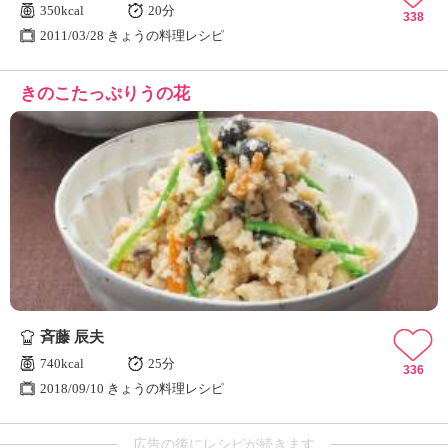
350kcal
20分
338
2011/03/28 きょうの料理レシピ
きのこたっぷりうの花
斉藤 辰夫
740kcal
25分
336
2018/09/10 きょうの料理レシピ
広告の後にレシピが続きます