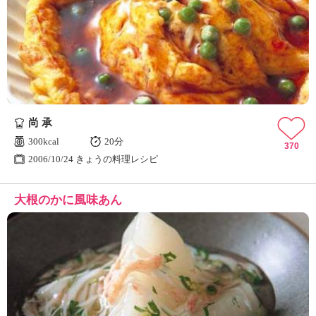
尚 承
300kcal
20分
370
2006/10/24 きょうの料理レシピ
大根のかに風味あん