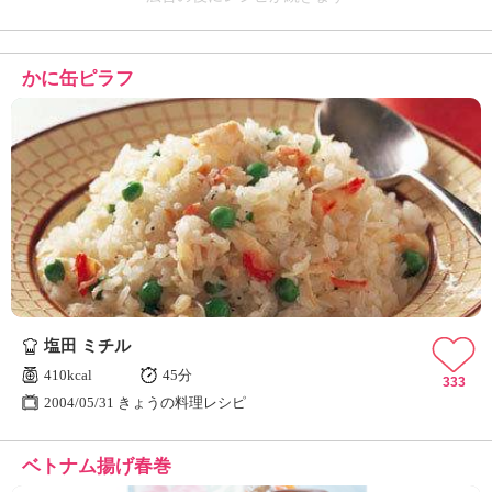
かに缶ピラフ
塩田 ミチル
410kcal
45分
333
2004/05/31 きょうの料理レシピ
ベトナム揚げ春巻