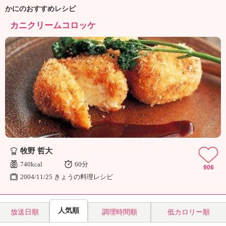
ュ
かにのおすすめレシピ
ケ
ー
カニクリームコロッケ
シ
ョ
ナ
ル
「
み
ん
な
の
き
ょ
う
牧野 哲大
の
740kcal
60分
906
料
2004/11/25 きょうの料理レシピ
理
」
人気順
放送日順
調理時間順
低カロリー順