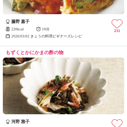
藤野 嘉子
220kcal
10分
231
2026/03/02 きょうの料理ビギナーズレシピ
もずくとかにかまの酢の物
河野 雅子