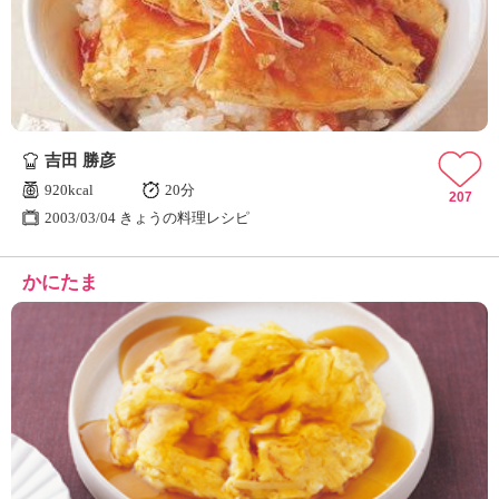
吉田 勝彦
920kcal
20分
207
2003/03/04 きょうの料理レシピ
かにたま