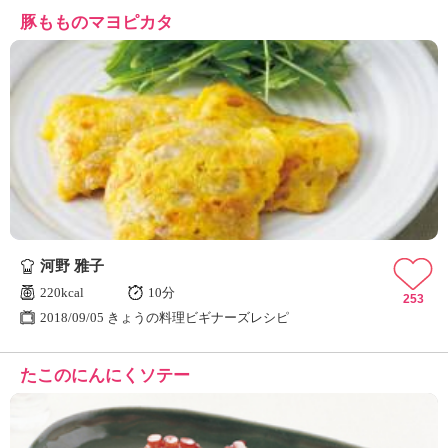
豚もものマヨピカタ
河野 雅子
220kcal
10分
253
2018/09/05 きょうの料理ビギナーズレシピ
たこのにんにくソテー