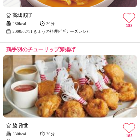
髙城 順子
280kcal
20分
188
2009/02/11 きょうの料理ビギナーズレシピ
鶏手羽のチューリップ卵揚げ
脇 雅世
330kcal
30分
183