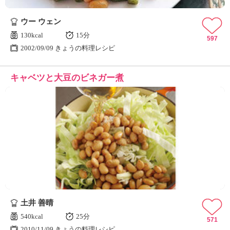
ウー ウェン
130kcal
15分
597
2002/09/09 きょうの料理レシピ
キャベツと大豆のビネガー煮
土井 善晴
540kcal
25分
571
2010/11/09 きょうの料理レシピ