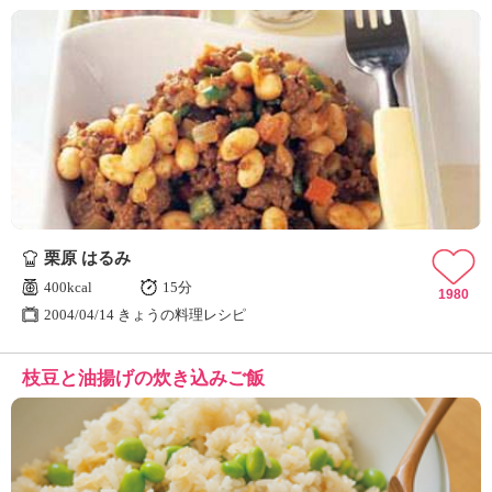
栗原 はるみ
400kcal
15分
1980
2004/04/14 きょうの料理レシピ
枝豆と油揚げの炊き込みご飯