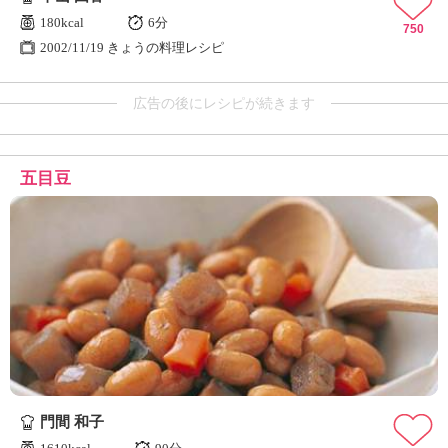
180kcal
6分
750
2002/11/19 きょうの料理レシピ
広告の後にレシピが続きます
五目豆
門間 和子