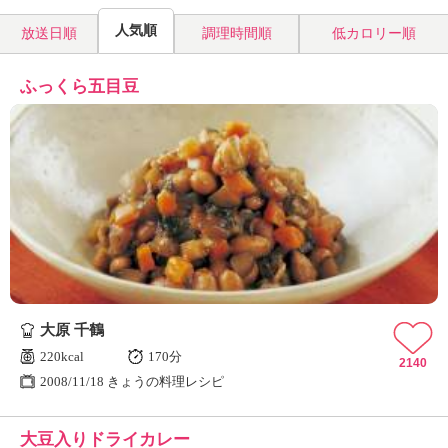
人気順
放送日順
調理時間順
低カロリー順
ふっくら五目豆
大原 千鶴
220kcal
170分
2140
2008/11/18 きょうの料理レシピ
大豆入りドライカレー