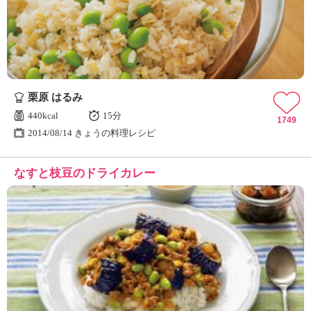
栗原 はるみ
440kcal
15分
1749
2014/08/14 きょうの料理レシピ
なすと枝豆のドライカレー