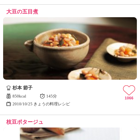
大豆の五目煮
杉本 節子
850kcal
145分
1066
2010/10/25 きょうの料理レシピ
枝豆ポタージュ