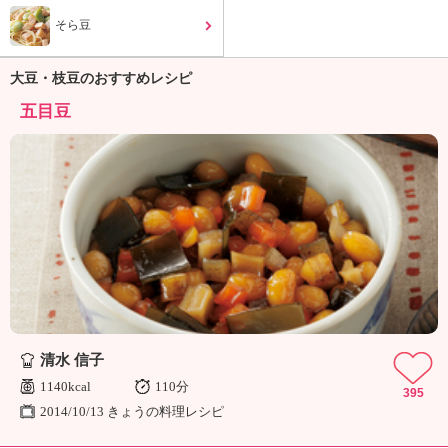
ュ
ケ
そら豆
ー
シ
大豆・枝豆のおすすめレシピ
ョ
ナ
五目豆
ル
「
み
ん
な
の
き
ょ
う
の
料
清水 信子
理
」
1140kcal
110分
395
2014/10/13 きょうの料理レシピ