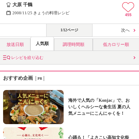
大原 千鶴
2008/11/25 きょうの料理レシピ
455
1/12ページ
次へ
人気順
放送日順
調理時間順
低カロリー順
レシピを絞り込む
おすすめ企画
PR
海外で人気の「Konjac」で、お
いしくヘルシーな食生活 夏の人
気メニューにこんにゃくを！
心踊る！「よさこい高知文化祭