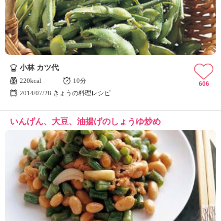
小林 カツ代
220kcal
10分
606
2014/07/28 きょうの料理レシピ
いんげん、大豆、油揚げのしょうゆ炒め