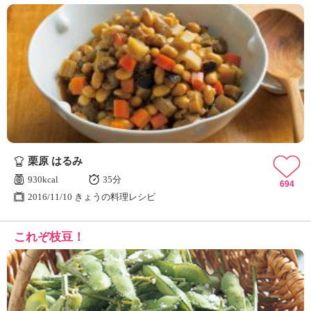
栗原 はるみ
930kcal
35分
694
2016/11/10 きょうの料理レシピ
これぞ枝豆！