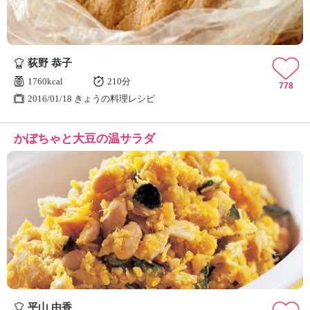
荻野 恭子
1760kcal
210分
778
2016/01/18 きょうの料理レシピ
かぼちゃと大豆の温サラダ
平山 由香