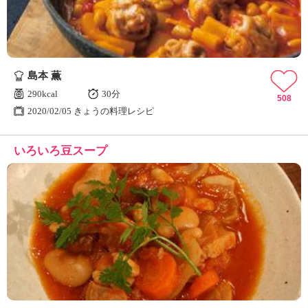
島本 薫
290kcal
30分
508
2020/02/05 きょうの料理レシピ
いろいろ豆スープ