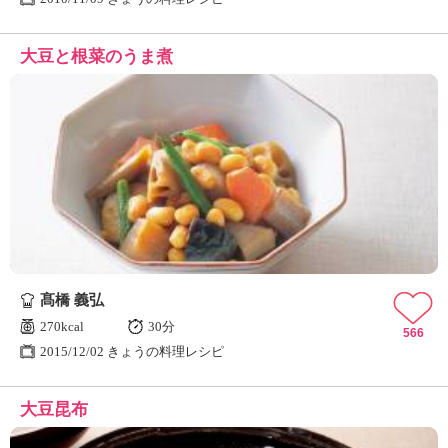
大豆と根菜のうま煮
髙橋 義弘
270kcal
30分
566
2015/12/02 きょうの料理レシピ
大豆昆布