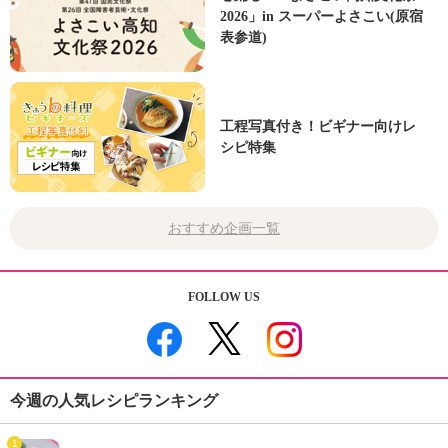
2026」in スーパーよさこい(原宿
表参道)
工程写真付き！ビギナー向けレ
シピ特集
おすすめ企画一覧
FOLLOW US
今週の人気レシピランキング
1