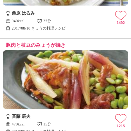
栗原 はるみ
940kcal
25分
1492
2017/08/10 きょうの料理レシピ
豚肉と枝豆のみょうが焼き
斉藤 辰夫
470kcal
15分
1215