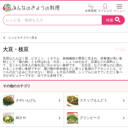
お
検索
い
し
い
レシピカテゴリへ戻る
レ
シ
大豆・枝豆
221品
ピ
を
良質なたんぱく質、ビタミン、ミネラル、食物繊維が豊富に含まれ、栄養価が高い食
材として「畑の肉」とも呼ばれる「大豆」。しょうゆやみそ、豆腐などの原料とし
見
て、古くから日本人の食生活に欠かせない食材です。「五目豆」などの煮ものに使わ
つ
れることが多い食材ですが、揚げ物や炒め物などに使うと食感のアクセントにも。ビ
ールのおつまみに欠かせない「枝豆」も大豆の仲間。シンプルにゆでていただく食べ
け
方がポピュラーですが、ゆで方も多様です。
よ
その他のカテゴリ
う
。
N
さやいんげん
スナップえんどう
H
K
エ
絹さや
グリンピース
デ