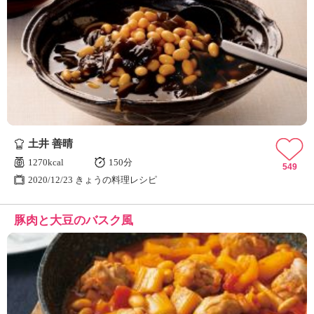
土井 善晴
1270kcal
150分
549
2020/12/23 きょうの料理レシピ
豚肉と大豆のバスク風