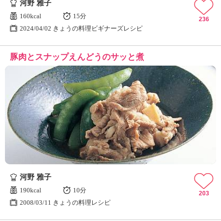
河野 雅子
160kcal
15分
236
2024/04/02 きょうの料理ビギナーズレシピ
豚肉とスナップえんどうのサッと煮
河野 雅子
190kcal
10分
203
2008/03/11 きょうの料理レシピ