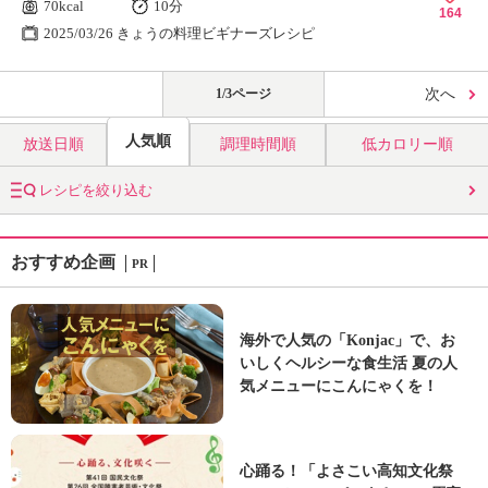
70kcal
10分
164
2025/03/26 きょうの料理ビギナーズレシピ
1/3ページ
次へ
人気順
放送日順
調理時間順
低カロリー順
レシピを絞り込む
おすすめ企画
PR
海外で人気の「Konjac」で、お
いしくヘルシーな食生活 夏の人
気メニューにこんにゃくを！
心踊る！「よさこい高知文化祭