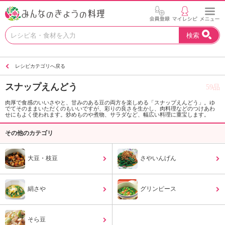
お
検索
い
し
い
レシピカテゴリへ戻る
レ
シ
スナップえんどう
59品
ピ
を
肉厚で食感のいいさやと、甘みのある豆の両方を楽しめる「スナップえんどう」。ゆ
でてそのままいただくのもいいですが、彩りの良さを生かし、肉料理などのつけあわ
見
せにもよく使われます。炒めものや煮物、サラダなど、幅広い料理に重宝します。
つ
け
その他のカテゴリ
よ
う
大豆・枝豆
さやいんげん
。
N
H
絹さや
グリンピース
K
エ
デ
そら豆