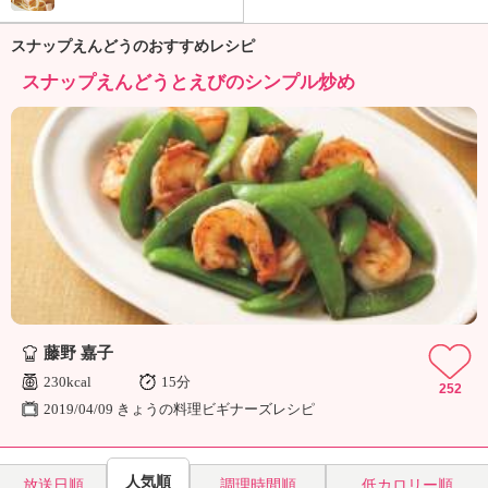
ュ
ケ
スナップえんどうのおすすめレシピ
ー
シ
スナップえんどうとえびのシンプル炒め
ョ
ナ
ル
「
み
ん
な
の
き
ょ
う
の
藤野 嘉子
料
230kcal
15分
252
理
2019/04/09 きょうの料理ビギナーズレシピ
」
人気順
放送日順
調理時間順
低カロリー順