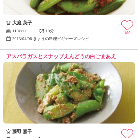
大庭 英子
110kcal
10分
180
2013/04/08 きょうの料理ビギナーズレシピ
アスパラガスとスナップえんどうの白ごまあえ
藤野 嘉子