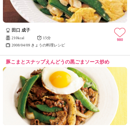
田口 成子
210kcal
15分
980
2008/04/09 きょうの料理レシピ
豚こまとスナップえんどうの黒ごまソース炒め