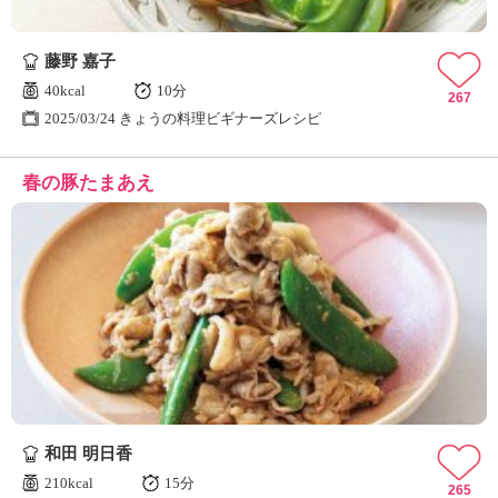
藤野 嘉子
40kcal
10分
267
2025/03/24 きょうの料理ビギナーズレシピ
春の豚たまあえ
和田 明日香
210kcal
15分
265