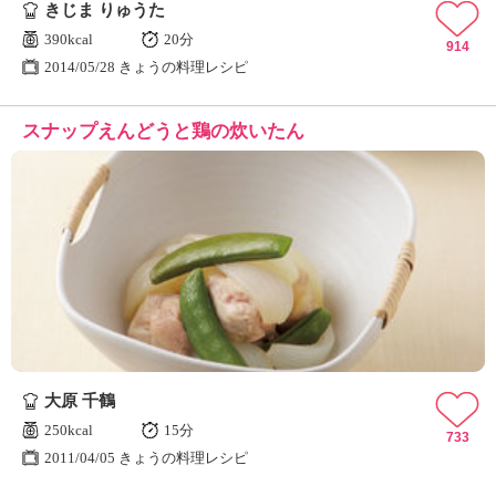
きじま りゅうた
390kcal
20分
914
2014/05/28 きょうの料理レシピ
スナップえんどうと鶏の炊いたん
大原 千鶴
250kcal
15分
733
2011/04/05 きょうの料理レシピ