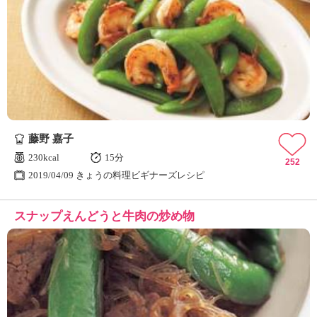
藤野 嘉子
230kcal
15分
252
2019/04/09 きょうの料理ビギナーズレシピ
スナップえんどうと牛肉の炒め物