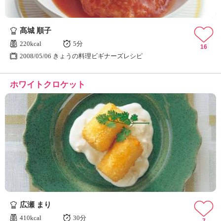
髙城 順子
220kcal
5分
16
2008/05/06 きょうの料理ビギナーズレシピ
ホワイトクロケット
広瀬 まり
410kcal
30分