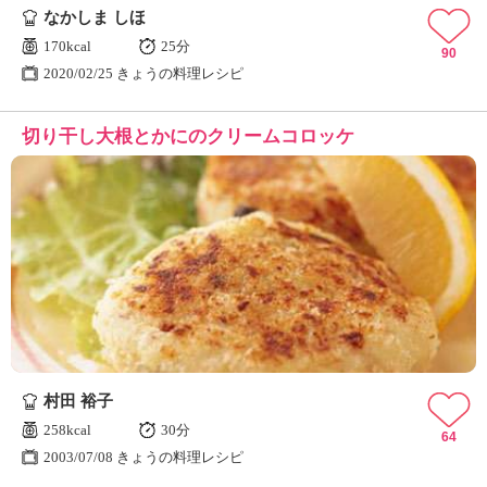
なかしま しほ
170kcal
25分
90
2020/02/25 きょうの料理レシピ
切り干し大根とかにのクリームコロッケ
村田 裕子
258kcal
30分
64
2003/07/08 きょうの料理レシピ