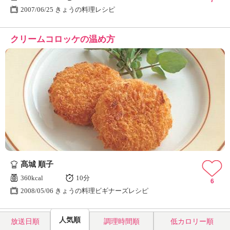
7
2007/06/25 きょうの料理レシピ
クリームコロッケの温め方
髙城 順子
360kcal
10分
6
2008/05/06 きょうの料理ビギナーズレシピ
人気順
放送日順
調理時間順
低カロリー順