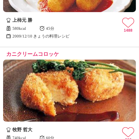
上柿元 勝
580kcal
45分
1488
2009/12/10 きょうの料理レシピ
カニクリームコロッケ
牧野 哲大
740kcal
60分