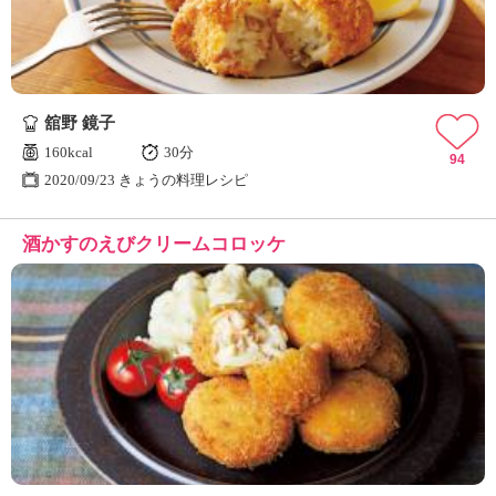
舘野 鏡子
160kcal
30分
94
2020/09/23 きょうの料理レシピ
酒かすのえびクリームコロッケ