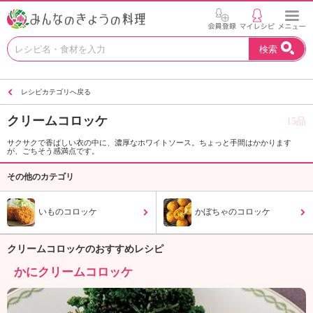
お
検索
い
し
い
レシピカテゴリへ戻る
レ
シ
クリームコロッケ
15品
ピ
を
サクサクで香ばしい衣の中に、濃厚なホワイトソース。ちょっと手間はかかります
が、ごちそう感満点です。
見
つ
その他のカテゴリ
け
よ
いものコロッケ
う
かぼちゃのコロッケ
。
N
クリームコロッケのおすすめレシピ
H
かにクリームコロッケ
K
エ
デ