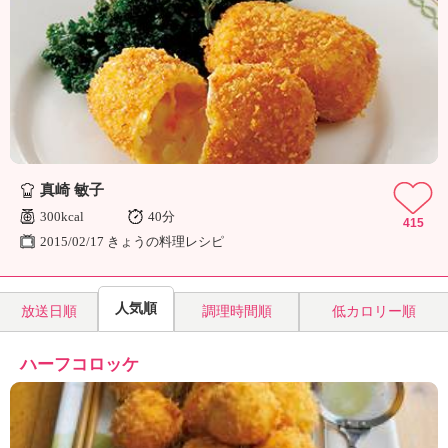
ュ
ケ
ー
シ
ョ
ナ
ル
「
み
真崎 敏子
ん
な
300kcal
40分
415
の
2015/02/17 きょうの料理レシピ
き
ょ
う
人気順
放送日順
調理時間順
低カロリー順
の
料
理
ハーフコロッケ
」