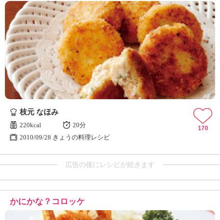
枝元 なほみ
220kcal
20分
170
2010/09/28 きょうの料理レシピ
広告の後にレシピが続きます
かにかな？コロッケ