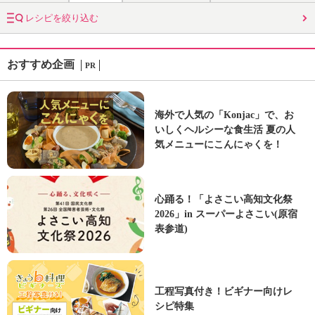
レシピを絞り込む
おすすめ企画
PR
海外で人気の「Konjac」で、お
いしくヘルシーな食生活 夏の人
気メニューにこんにゃくを！
心踊る！「よさこい高知文化祭
2026」in スーパーよさこい(原宿
表参道)
工程写真付き！ビギナー向けレ
シピ特集