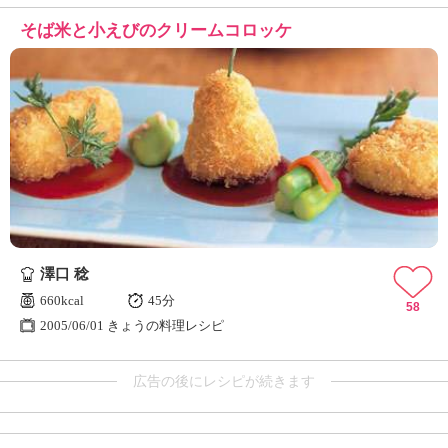
そば米と小えびのクリームコロッケ
澤口 稔
660kcal
45分
58
2005/06/01 きょうの料理レシピ
広告の後にレシピが続きます