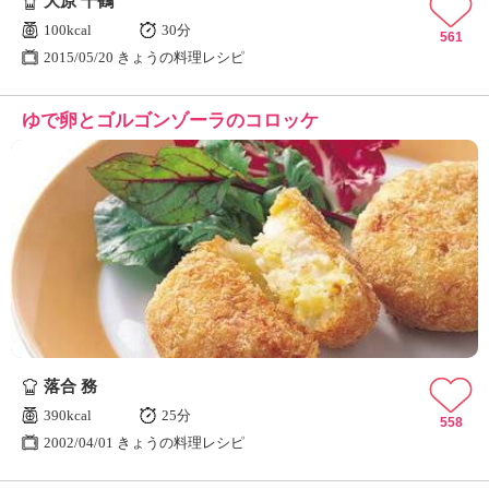
大原 千鶴
100kcal
30分
561
2015/05/20 きょうの料理レシピ
ゆで卵とゴルゴンゾーラのコロッケ
落合 務
390kcal
25分
558
2002/04/01 きょうの料理レシピ