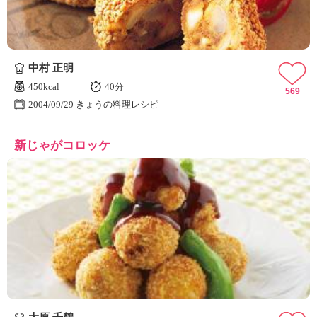
中村 正明
450kcal
40分
569
2004/09/29 きょうの料理レシピ
新じゃがコロッケ