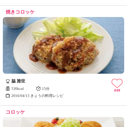
焼きコロッケ
脇 雅世
530kcal
15分
649
2016/04/13 きょうの料理レシピ
コロッケ