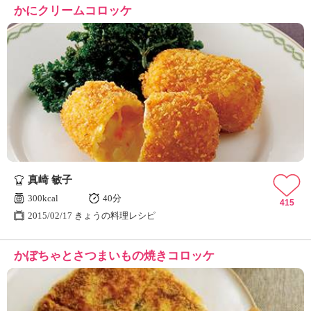
かにクリームコロッケ
真崎 敏子
300kcal
40分
415
2015/02/17 きょうの料理レシピ
かぼちゃとさつまいもの焼きコロッケ