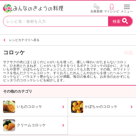
お
検索
い
し
い
レシピカテゴリへ戻る
レ
シ
コロッケ
82品
ピ
を
サクサクの衣にほくほくのじゃがいもを使った、優しい味わいがたまらないコロッ
ケ。ひき肉とたまねぎ、じゃがいもでタネをつくるポテトコロッケのほかに、さつま
見
いもや里芋、かぼちゃなどにチェンジしたコロッケも人気です。その他、ホワイトソ
つ
ースを包んだクリームコロッケ、すりおろしたれんこんやおからを使ったヘルシーコ
ロッケなど、バラエティ豊かなレシピが満載。毎日の食卓にも、お弁当のおかずにも
け
ピッタリのコロッケレシピを紹介します。
よ
その他のカテゴリ
う
。
N
いものコロッケ
かぼちゃのコロッケ
H
K
エ
クリームコロッケ
デ