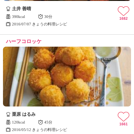
土井 善晴
390kcal
30分
1682
2016/07/07 きょうの料理レシピ
ハーフコロッケ
栗原 はるみ
120kcal
45分
1661
2016/05/12 きょうの料理レシピ