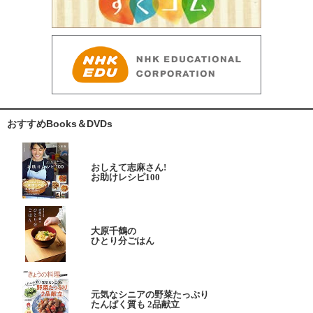
おすすめBooks＆DVDs
おしえて志麻さん!
お助けレシピ100
大原千鶴の
ひとり分ごはん
元気なシニアの野菜たっぷり
たんぱく質も 2品献立