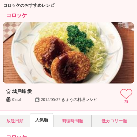
ュ
コロッケのおすすめレシピ
ケ
ー
コロッケ
シ
ョ
ナ
ル
「
み
ん
な
の
き
ょ
う
城戸崎 愛
の
0kcal
2015/05/27 きょうの料理レシピ
78
料
理
」
人気順
放送日順
調理時間順
低カロリー順