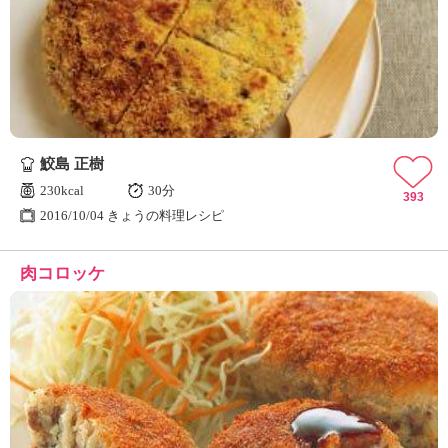
鮫島 正樹
230kcal
30分
393
2016/10/04 きょうの料理レシピ
肉コロッケ