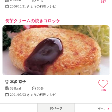
480kcal
40分
357
2006/10/31 きょうの料理レシピ
長芋クリームの焼きコロッケ
本多 京子
328kcal
30分
356
2001/07/03 きょうの料理レシピ
1/5ページ
次へ