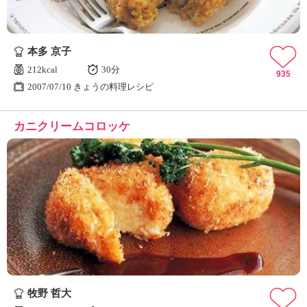
本多 京子
212kcal
30分
935
2007/07/10 きょうの料理レシピ
カニクリームコロッケ
牧野 哲大