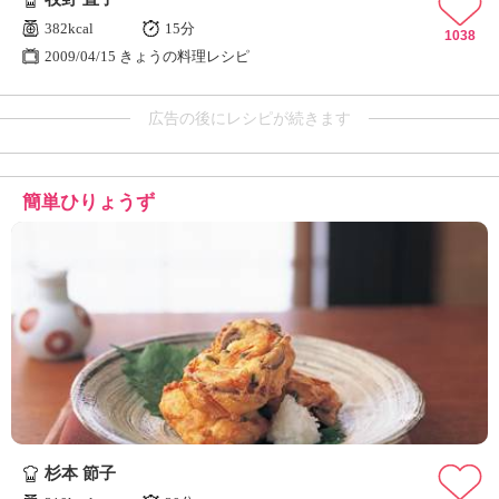
382kcal
15分
1038
2009/04/15 きょうの料理レシピ
広告の後にレシピが続きます
簡単ひりょうず
杉本 節子