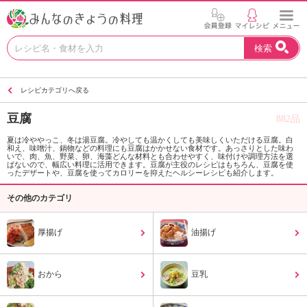
お
検索
い
し
い
レシピカテゴリへ戻る
レ
シ
豆腐
882品
ピ
を
夏は冷ややっこ、冬は湯豆腐。冷やしても温かくしても美味しくいただける豆腐。白
和え、味噌汁、鍋物などの料理にも豆腐はかかせない食材です。あっさりとした味わ
見
いで、肉、魚、野菜、卵、海藻どんな材料とも合わせやすく、味付けや調理方法を選
つ
ばないので、幅広い料理に活用できます。豆腐が主役のレシピはもちろん、豆腐を使
ったデザートや、豆腐を使ってカロリーを抑えたヘルシーレシピも紹介します。
け
よ
その他のカテゴリ
う
。
厚揚げ
油揚げ
N
H
K
おから
豆乳
エ
デ