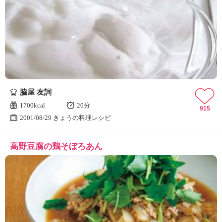
脇屋 友詞
1700kcal
20分
915
2001/08/29 きょうの料理レシピ
高野豆腐の鶏そぼろあん