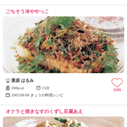
ごちそう冷ややっこ
栗原 はるみ
260kcal
15分
1105
2002/08/08 きょうの料理レシピ
オクラと焼きなすのくずし豆腐あえ