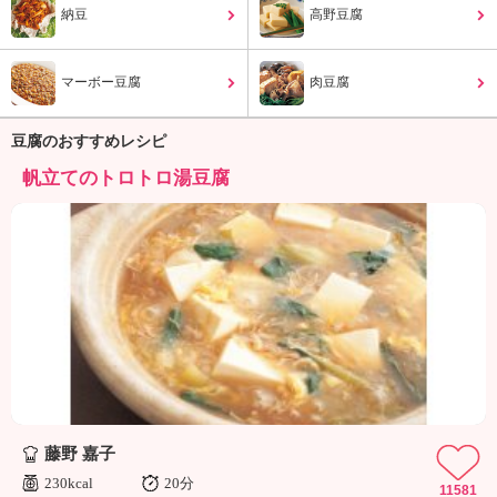
ュ
納豆
高野豆腐
ケ
ー
シ
マーボー豆腐
肉豆腐
ョ
ナ
豆腐のおすすめレシピ
ル
「
帆立てのトロトロ湯豆腐
み
ん
な
の
き
ょ
う
の
料
理
」
藤野 嘉子
230kcal
20分
11581