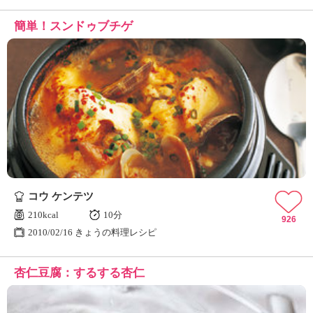
簡単！スンドゥブチゲ
コウ ケンテツ
210kcal
10分
926
2010/02/16 きょうの料理レシピ
杏仁豆腐：するする杏仁