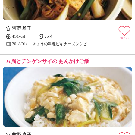
河野 雅子
410kcal
25分
1050
2018/01/11 きょうの料理ビギナーズレシピ
豆腐とチンゲンサイの あんかけご飯
牧野 直子