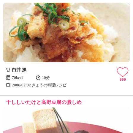
白井 操
70kcal
10分
999
2006/02/02 きょうの料理レシピ
干ししいたけと高野豆腐の煮しめ