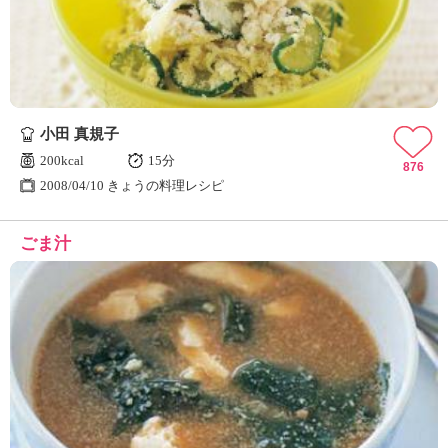
小田 真規子
200kcal
15分
876
2008/04/10 きょうの料理レシピ
ごま汁