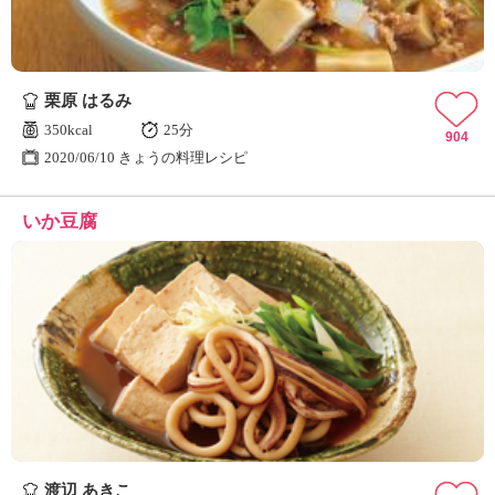
栗原 はるみ
350kcal
25分
904
2020/06/10 きょうの料理レシピ
いか豆腐
渡辺 あきこ