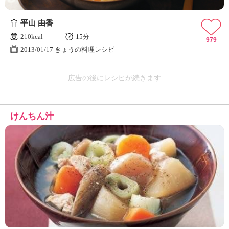
平山 由香
210kcal
15分
979
2013/01/17 きょうの料理レシピ
広告の後にレシピが続きます
けんちん汁