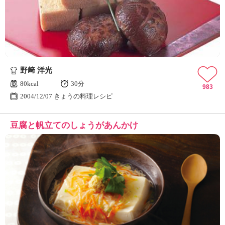
野﨑 洋光
80kcal
30分
983
2004/12/07 きょうの料理レシピ
豆腐と帆立てのしょうがあんかけ