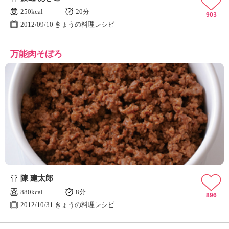
250kcal
20分
903
2012/09/10 きょうの料理レシピ
万能肉そぼろ
陳 建太郎
880kcal
8分
896
2012/10/31 きょうの料理レシピ