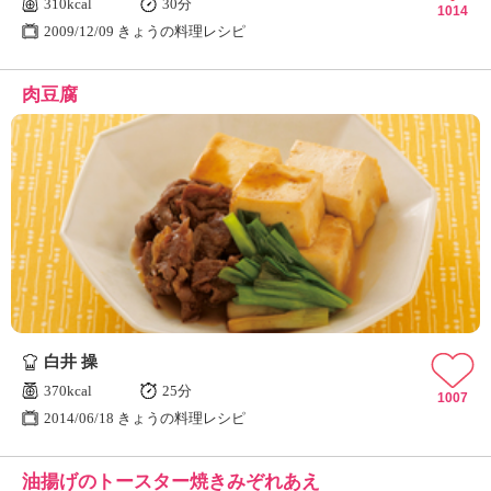
310kcal
30分
1014
2009/12/09 きょうの料理レシピ
肉豆腐
白井 操
370kcal
25分
1007
2014/06/18 きょうの料理レシピ
油揚げのトースター焼きみぞれあえ