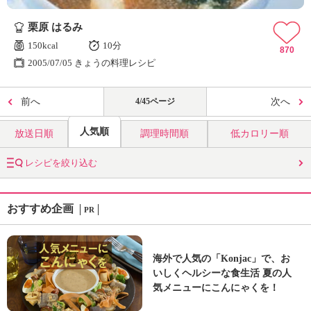
栗原 はるみ
150kcal
10分
870
2005/07/05 きょうの料理レシピ
前へ
4/45ページ
次へ
人気順
放送日順
調理時間順
低カロリー順
レシピを絞り込む
おすすめ企画
PR
海外で人気の「Konjac」で、お
いしくヘルシーな食生活 夏の人
気メニューにこんにゃくを！