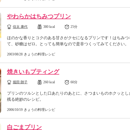
やわらかはちみつプリン
信太 康代
380 kcal
25分
ほのかな香りとコクのある甘さがクセになるプリンです！はちみつ
て、砂糖はゼロ。とっても簡単なので是非つくってみてください。
2003/08/28
きょうの料理レシピ
焼きいもプティング
堀田 朗子
260 kcal
60分
プリンのツルンとした口あたりのあとに、さつまいものホクッとし
残る絶妙のレシピ。
2006/10/19
きょうの料理レシピ
白ごまプリン