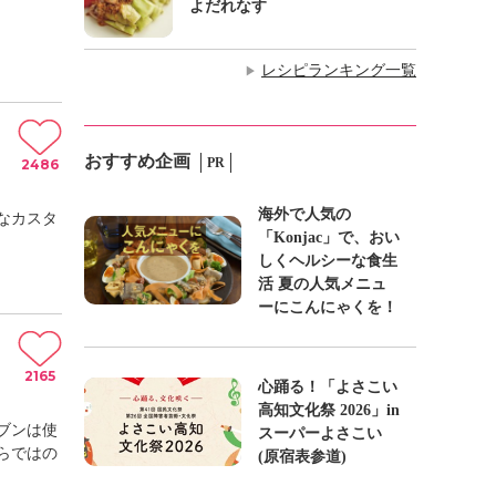
よだれなす
レシピランキング一覧
▶
おすすめ企画
PR
2486
海外で人気の
なカスタ
「Konjac」で、おい
しくヘルシーな食生
活 夏の人気メニュ
ーにこんにゃくを！
2165
心踊る！「よさこい
高知文化祭 2026」in
ブンは使
スーパーよさこい
らではの
(原宿表参道)