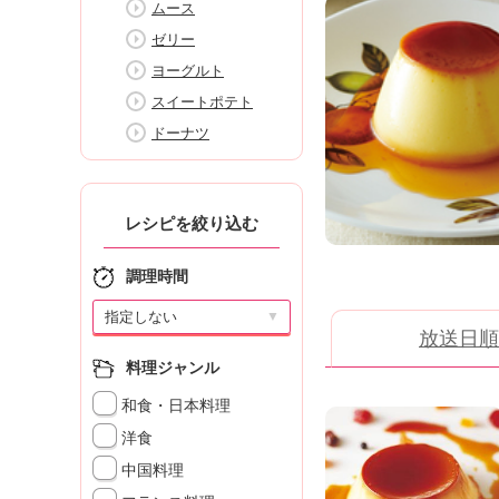
ムース
K
エ
ゼリー
デ
ヨーグルト
ュ
スイートポテト
ケ
ー
ドーナツ
シ
ョ
ナ
ル
レシピを絞り込む
「
み
調理時間
ん
な
▼
放送日順
の
き
料理ジャンル
ょ
和食・日本料理
う
の
洋食
料
中国料理
理