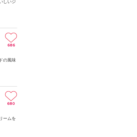
いしいジ
686
ドの風味
680
リームを