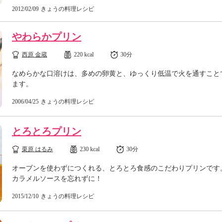
2012/02/09
きょうの料理レシピ
やわらかプリン
西原 金蔵
220 kcal
30分
なめらかな口溶けは、多めの卵黄と、ゆっくり低温で火を通すこと
ます。
2006/04/25
きょうの料理レシピ
とろとろプリン
栗原 はるみ
230 kcal
30分
オーブンを使わずにつくれる、とろとろ食感のこだわりプリンです
カラメルソースを忘れずに！
2015/12/10
きょうの料理レシピ