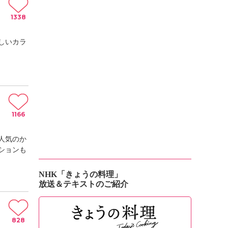
1338
しいカラ
1166
人気のか
ションも
NHK「きょうの料理」
放送＆テキストのご紹介
828