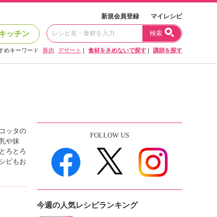
新規会員登録
マイレシピ
キッチン
検索
すめキーワード
豚肉
デザート
|
食材をきめないで探す
|
講師を探す
コッタの
FOLLOW US
乳や抹
とろとろ
シピもお
今週の人気レシピランキング