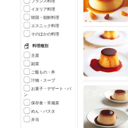
フランス料理
」
イタリア料理
韓国・朝鮮料理
エスニック料理
そのほかの料理
料理種別
主菜
副菜
ご飯もの・丼
汁物・スープ
お菓子・デザート・パ
ン
保存食・常備菜
めん・パスタ
弁当