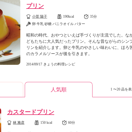
プリン
小菅 陽子
190kcal
35分
卵 牛乳 砂糖 バニラオイル バター
昭和の時代、おやつといえば手づくりが主流でした。な
どもたちに大人気だったプリン。そんな昔ながらのシン
リンを紹介します。卵と牛乳のやさしい味わいに、ほろ
のカラメルソースが後を引きます。
2014/09/17
きょうの料理レシピ
人気順
1 〜20 品を表
カスタードプリン
林 雅彦
150 kcal
60分