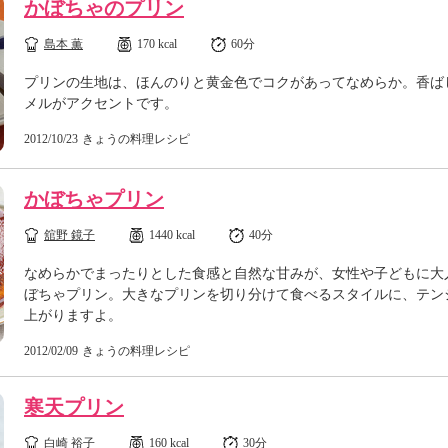
かぼちゃのプリン
島本 薫
170 kcal
60分
プリンの生地は、ほんのりと黄金色でコクがあってなめらか。香ば
メルがアクセントです。
2012/10/23
きょうの料理レシピ
かぼちゃプリン
舘野 鏡子
1440 kcal
40分
なめらかでまったりとした食感と自然な甘みが、女性や子どもに大
ぼちゃプリン。大きなプリンを切り分けて食べるスタイルに、テン
上がりますよ。
2012/02/09
きょうの料理レシピ
寒天プリン
白崎 裕子
160 kcal
30分