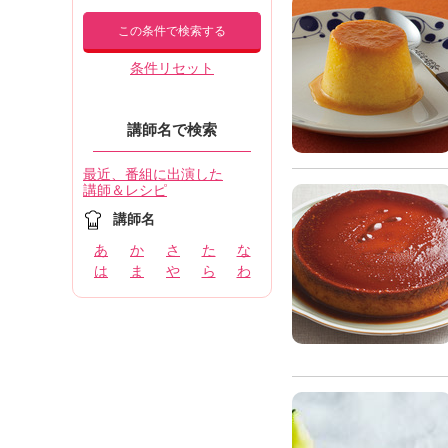
この条件で検索する
条件リセット
講師名で検索
最近、番組に出演した
講師＆レシピ
講師名
あ
か
さ
た
な
は
ま
や
ら
わ