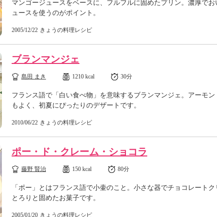
マンゴージュースをベースに、フルフルに固めたプリン。濃厚でお
ュースを使うのがポイント。
2005/12/22
きょうの料理レシピ
ブランマンジェ
島田 まき
1210 kcal
30分
フランス語で「白い食べ物」を意味するブランマンジェ。アーモン
もよく、初夏にぴったりのデザートです。
2010/06/22
きょうの料理レシピ
ポー・ド・クレーム・ショコラ
藤野 賢治
150 kcal
80分
「ポー」とはフランス語で小壷のこと。小さな器でチョコレートク
とろりと固めたお菓子です。
2005/01/20
きょうの料理レシピ