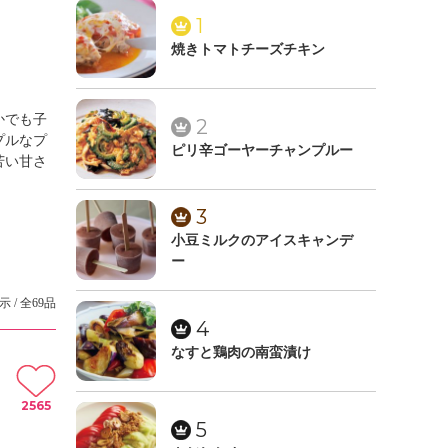
1
焼きトマトチーズチキン
かでも子
2
プルなプ
ピリ辛ゴーヤーチャンプルー
苦い甘さ
3
小豆ミルクのアイスキャンデ
ー
示 / 全69品
4
なすと鶏肉の南蛮漬け
2565
5