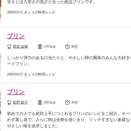
甘さとほろ苦さの混ざり合った絶品プリンです。
2009/03/11
きょうの料理レシピ
プリン
西原 金蔵
170 kcal
40分
しっかり弾力のある口当たりと、やさしい卵の風味のみんな大好き
ードプリン。
2006/04/25
きょうの料理レシピ
プリン
舘野 鏡子
160 kcal
30分
初めての人でも絶対上手につくれるプリンのレシピをご紹介。オー
わず蒸し器で、さらに卵は全卵を使いきり、リッチすぎない家庭な
やさしい味を追求しました。