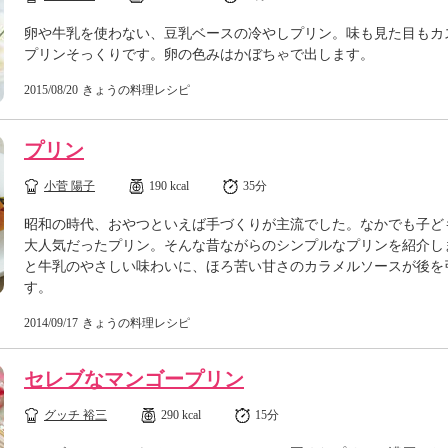
卵や牛乳を使わない、豆乳ベースの冷やしプリン。味も見た目もカ
プリンそっくりです。卵の色みはかぼちゃで出します。
2015/08/20
きょうの料理レシピ
プリン
小菅 陽子
190 kcal
35分
昭和の時代、おやつといえば手づくりが主流でした。なかでも子ど
大人気だったプリン。そんな昔ながらのシンプルなプリンを紹介し
と牛乳のやさしい味わいに、ほろ苦い甘さのカラメルソースが後を
す。
2014/09/17
きょうの料理レシピ
セレブなマンゴープリン
グッチ 裕三
290 kcal
15分