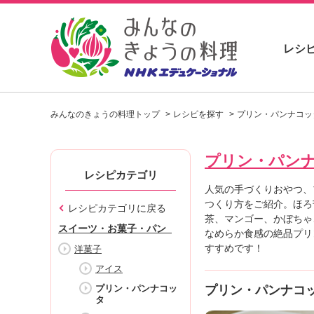
レシ
お
い
みんなのきょうの料理トップ
レシピを探す
プリン・パンナコッ
し
い
レ
プリン・パン
シ
ピ
レシピカテゴリ
を
人気の手づくりおやつ、
見
つくり方をご紹介。ほろ
レシピカテゴリに戻る
つ
茶、マンゴー、かぼちゃ
スイーツ・お菓子・パン
け
なめらか食感の絶品プリ
よ
すすめです！
洋菓子
う
アイス
。
プリン・パンナコッ
プリン・パンナコ
N
タ
H