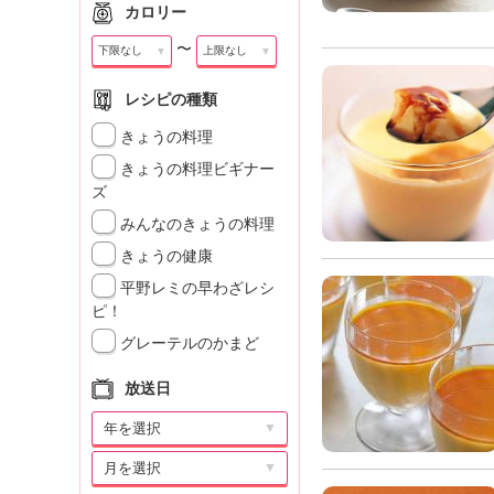
カロリー
〜
▼
▼
レシピの種類
きょうの料理
きょうの料理ビギナー
ズ
みんなのきょうの料理
きょうの健康
平野レミの早わざレシ
ピ！
グレーテルのかまど
放送日
▼
▼