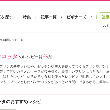
ピを探す
特集
記事一覧
ビギナーズ
健康
/
/
/
/
おす
タ 料理レシピ一覧
ナコッタ
69
のレシピ一覧
品
プリンの基本レシピや、ゼラチンや寒天を使ってつくるプリンやパンナ
苦くて甘いカラメルソースが後を引く、美味しいプリンはもちろん、豆
、はちみつなど、いろいろな食材を使ったレシピまで掲載しています。
ンや、プルンとしたパンナコッタがあっという間にできあがる、簡単レ
ッタのおすすめレシピ