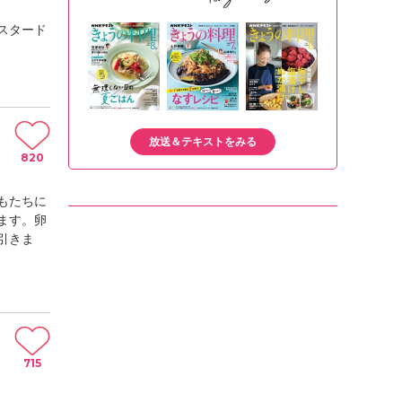
スタード
放送＆テキストをみる
820
もたちに
ます。卵
引きま
715