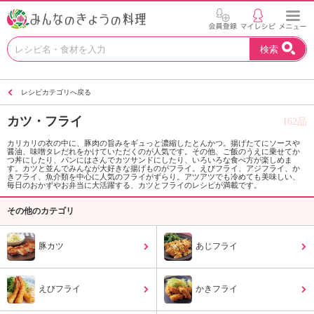
お
検索
い
し
い
レシピカテゴリへ戻る
レ
シ
カツ・フライ
162品
ピ
を
カリカリの衣の中に、豚肉の旨みをギュっと濃縮したとんかつ。揚げたてにソースや
醤油、味噌タレだれをかけていただくのが人気です。その他、ご飯のうえに乗せてか
見
つ丼にしたり、パンにはさんでカツサンドにしたり、いろいろな食べ方が楽しめま
つ
す。カツと並んでみんなが大好きな揚げものがフライ。えびフライ、アジフライ、か
きフライ、魚介類を中心に人気のフライがずらり。アツアツでも冷めても美味しい、
け
毎日のおかずやお弁当に大活躍する、カツとフライのレシピが満載です。
よ
その他のカテゴリ
う
。
N
豚カツ
あじフライ
H
K
エ
えびフライ
かきフライ
デ