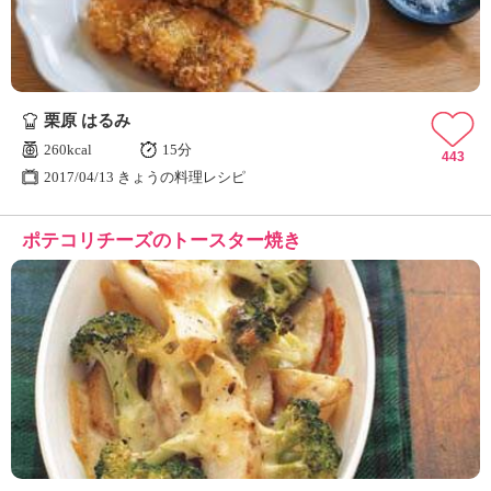
栗原 はるみ
260kcal
15分
443
2017/04/13 きょうの料理レシピ
ポテコリチーズのトースター焼き