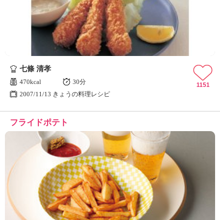
七條 清孝
470kcal
30分
1151
2007/11/13 きょうの料理レシピ
フライドポテト