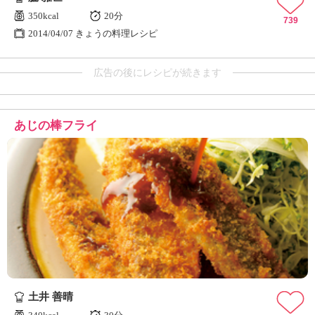
350kcal
20分
739
2014/04/07 きょうの料理レシピ
広告の後にレシピが続きます
あじの棒フライ
土井 善晴