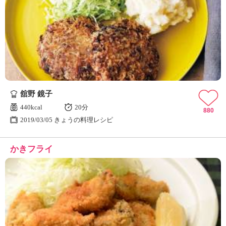
舘野 鏡子
440kcal
20分
880
2019/03/05 きょうの料理レシピ
かきフライ