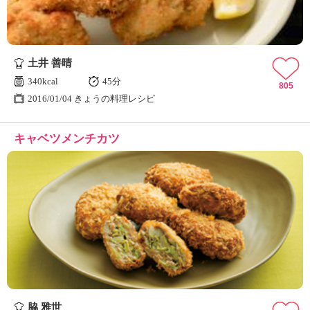
土井 善晴
340kcal
45分
805
2016/01/04 きょうの料理レシピ
キャベツメンチカツ
脇 雅世