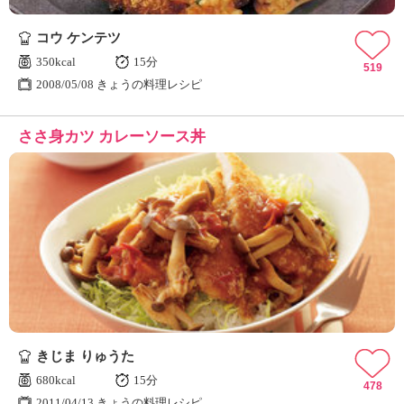
コウ ケンテツ
350kcal
15分
519
2008/05/08 きょうの料理レシピ
ささ身カツ カレーソース丼
きじま りゅうた
680kcal
15分
478
2011/04/13 きょうの料理レシピ