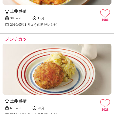
土井 善晴
380kcal
15分
1086
2010/05/11 きょうの料理レシピ
メンチカツ
土井 善晴
610kcal
20分
1028