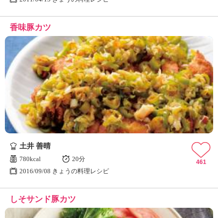
香味豚カツ
土井 善晴
780kcal
20分
461
2016/09/08 きょうの料理レシピ
しそサンド豚カツ