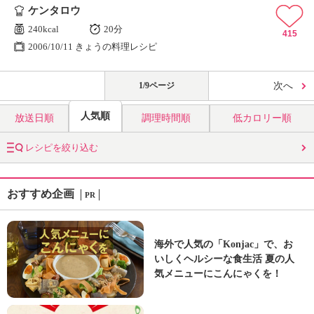
ケンタロウ
240kcal
20分
415
2006/10/11 きょうの料理レシピ
1/9ページ
次へ
人気順
放送日順
調理時間順
低カロリー順
レシピを絞り込む
おすすめ企画
PR
海外で人気の「Konjac」で、お
いしくヘルシーな食生活 夏の人
気メニューにこんにゃくを！