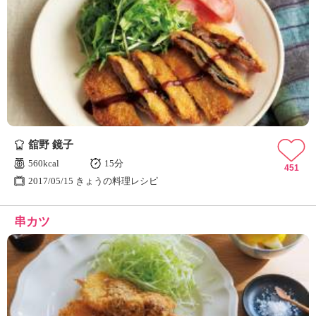
舘野 鏡子
560kcal
15分
451
2017/05/15 きょうの料理レシピ
串カツ