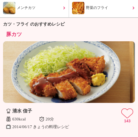
ュ
ケ
メンチカツ
野菜のフライ
ー
シ
カツ・フライ のおすすめレシピ
ョ
ナ
豚カツ
ル
「
み
ん
な
の
き
ょ
う
の
料
清水 信子
理
」
630kcal
20分
143
2014/06/17 きょうの料理レシピ