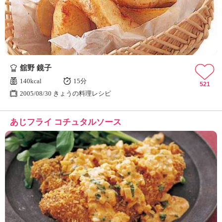
舘野 鏡子
140kcal
15分
521
2005/08/30 きょうの料理レシピ
あじフライ コチュタルソース