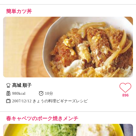
簡単カツ丼
髙城 順子
980kcal
10分
896
2007/12/12 きょうの料理ビギナーズレシピ
春キャベツのポーク焼きメンチ