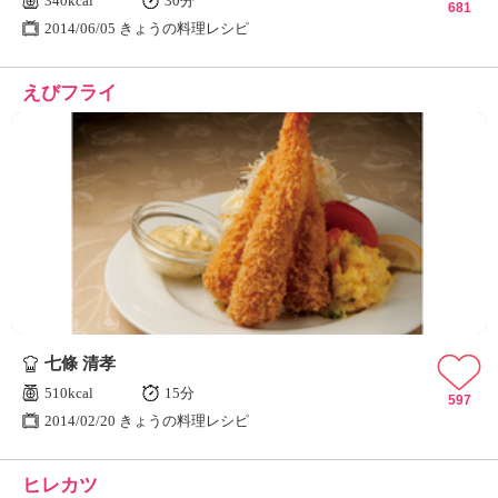
340kcal
30分
681
2014/06/05 きょうの料理レシピ
えびフライ
七條 清孝
510kcal
15分
597
2014/02/20 きょうの料理レシピ
ヒレカツ