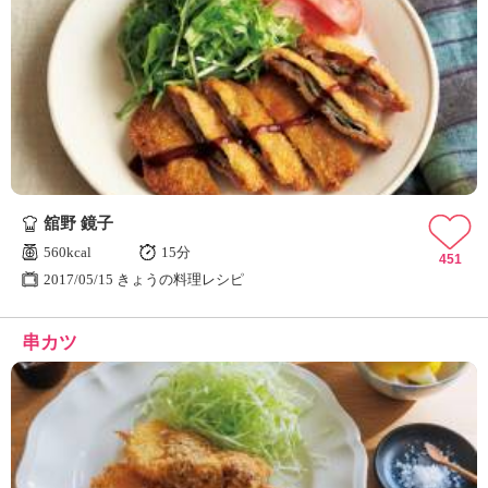
舘野 鏡子
560kcal
15分
451
2017/05/15 きょうの料理レシピ
串カツ