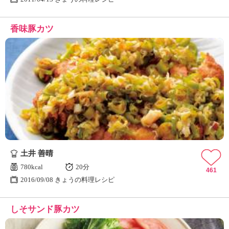
香味豚カツ
土井 善晴
780kcal
20分
461
2016/09/08 きょうの料理レシピ
しそサンド豚カツ