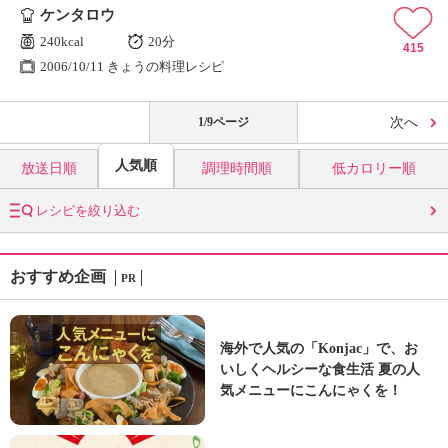
ケンタロウ
240kcal
20分
415
2006/10/11 きょうの料理レシピ
1/9ページ
次へ
人気順
放送日順
調理時間順
低カロリー順
レシピを絞り込む
おすすめ企画
PR
海外で人気の「Konjac」で、お
いしくヘルシーな食生活 夏の人
気メニューにこんにゃくを！