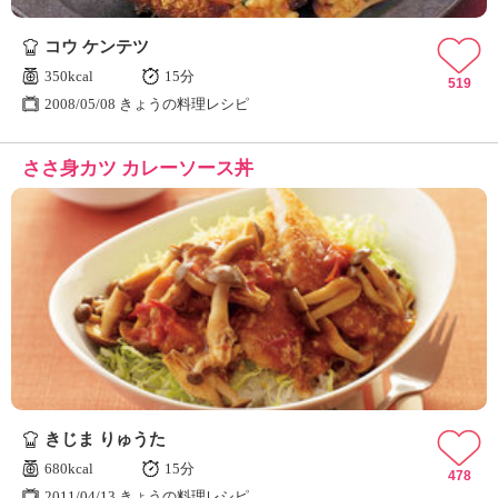
コウ ケンテツ
350kcal
15分
519
2008/05/08 きょうの料理レシピ
ささ身カツ カレーソース丼
きじま りゅうた
680kcal
15分
478
2011/04/13 きょうの料理レシピ