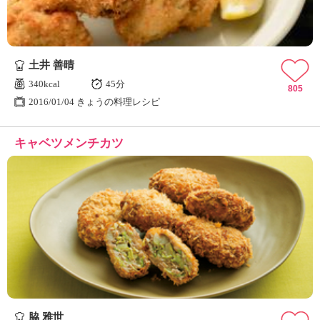
土井 善晴
340kcal
45分
805
2016/01/04 きょうの料理レシピ
キャベツメンチカツ
脇 雅世