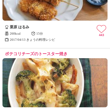
栗原 はるみ
260kcal
15分
443
2017/04/13 きょうの料理レシピ
ポテコリチーズのトースター焼き