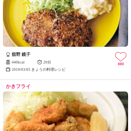
舘野 鏡子
440kcal
20分
880
2019/03/05 きょうの料理レシピ
かきフライ