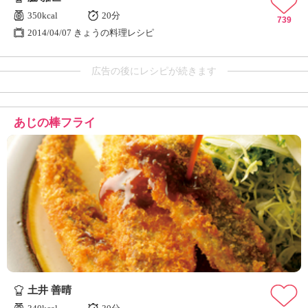
350kcal
20分
739
2014/04/07 きょうの料理レシピ
広告の後にレシピが続きます
あじの棒フライ
土井 善晴