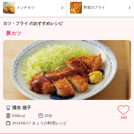
ュ
ケ
メンチカツ
野菜のフライ
ー
シ
カツ・フライ のおすすめレシピ
ョ
ナ
豚カツ
ル
「
み
ん
な
の
き
ょ
う
の
料
清水 信子
理
」
630kcal
20分
143
2014/06/17 きょうの料理レシピ