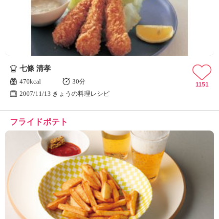
七條 清孝
470kcal
30分
1151
2007/11/13 きょうの料理レシピ
フライドポテト