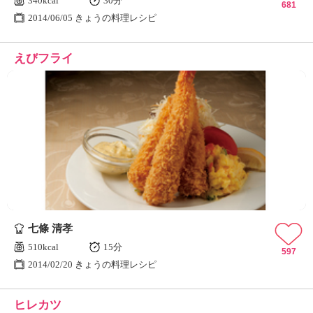
340kcal
30分
681
2014/06/05 きょうの料理レシピ
えびフライ
七條 清孝
510kcal
15分
597
2014/02/20 きょうの料理レシピ
ヒレカツ