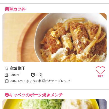
簡単カツ丼
髙城 順子
980kcal
10分
897
2007/12/12 きょうの料理ビギナーズレシピ
春キャベツのポーク焼きメンチ