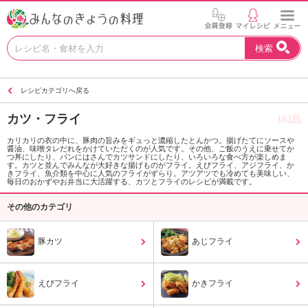
お
検索
い
し
い
レシピカテゴリへ戻る
レ
シ
カツ・フライ
162品
ピ
を
カリカリの衣の中に、豚肉の旨みをギュっと濃縮したとんかつ。揚げたてにソースや
醤油、味噌タレだれをかけていただくのが人気です。その他、ご飯のうえに乗せてか
見
つ丼にしたり、パンにはさんでカツサンドにしたり、いろいろな食べ方が楽しめま
つ
す。カツと並んでみんなが大好きな揚げものがフライ。えびフライ、アジフライ、か
きフライ、魚介類を中心に人気のフライがずらり。アツアツでも冷めても美味しい、
け
毎日のおかずやお弁当に大活躍する、カツとフライのレシピが満載です。
よ
その他のカテゴリ
う
。
N
豚カツ
あじフライ
H
K
エ
えびフライ
かきフライ
デ