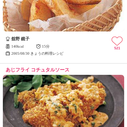
舘野 鏡子
140kcal
15分
521
2005/08/30 きょうの料理レシピ
あじフライ コチュタルソース