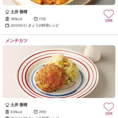
土井 善晴
380kcal
15分
1086
2010/05/11 きょうの料理レシピ
メンチカツ
土井 善晴
610kcal
20分
1028