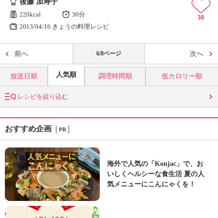
後藤 加寿子
220kcal
30分
38
2013/04/16 きょうの料理レシピ
前へ
6/8ページ
次へ
人気順
放送日順
調理時間順
低カロリー順
レシピを絞り込む
おすすめ企画
PR
海外で人気の「Konjac」で、お
いしくヘルシーな食生活 夏の人
気メニューにこんにゃくを！