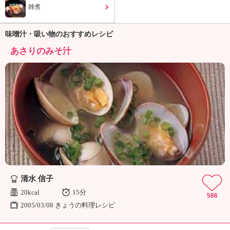
ュ
雑煮
ケ
ー
シ
味噌汁・吸い物のおすすめレシピ
ョ
あさりのみそ汁
ナ
ル
「
み
ん
な
の
き
ょ
う
の
料
清水 信子
理
20kcal
15分
」
586
2005/03/08 きょうの料理レシピ