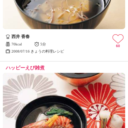
西井 香春
70kcal
5分
60
2008/07/16 きょうの料理レシピ
ハッピーえび雑煮