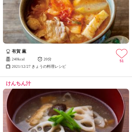
有賀 薫
240kcal
20分
51
2021/12/27 きょうの料理レシピ
けんちん汁