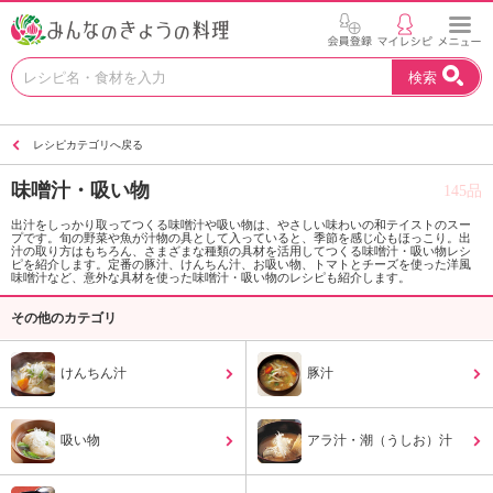
お
検索
い
し
い
レシピカテゴリへ戻る
レ
シ
味噌汁・吸い物
145品
ピ
を
出汁をしっかり取ってつくる味噌汁や吸い物は、やさしい味わいの和テイストのスー
プです。旬の野菜や魚が汁物の具として入っていると、季節を感じ心もほっこり。出
見
汁の取り方はもちろん、さまざまな種類の具材を活用してつくる味噌汁・吸い物レシ
つ
ピを紹介します。定番の豚汁、けんちん汁、お吸い物、トマトとチーズを使った洋風
味噌汁など、意外な具材を使った味噌汁・吸い物のレシピも紹介します。
け
よ
その他のカテゴリ
う
。
けんちん汁
豚汁
N
H
K
吸い物
アラ汁・潮（うしお）汁
エ
デ