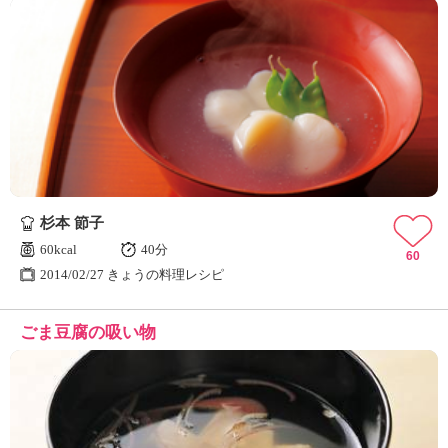
杉本 節子
60kcal
40分
60
2014/02/27 きょうの料理レシピ
ごま豆腐の吸い物