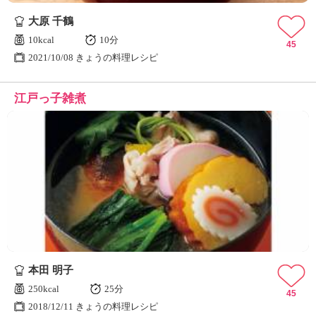
大原 千鶴
10kcal
10分
45
2021/10/08 きょうの料理レシピ
江戸っ子雑煮
本田 明子
250kcal
25分
45
2018/12/11 きょうの料理レシピ