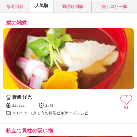
人気順
放送日順
調理時間順
低カロリー順
鯛の雑煮
野﨑 洋光
220kcal
25分
61
2012/12/03 きょうの料理ビギナーズレシピ
帆立て貝柱の吸い物