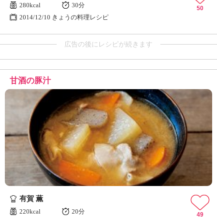
280kcal
30分
50
2014/12/10 きょうの料理レシピ
広告の後にレシピが続きます
甘酒の豚汁
有賀 薫
220kcal
20分
49