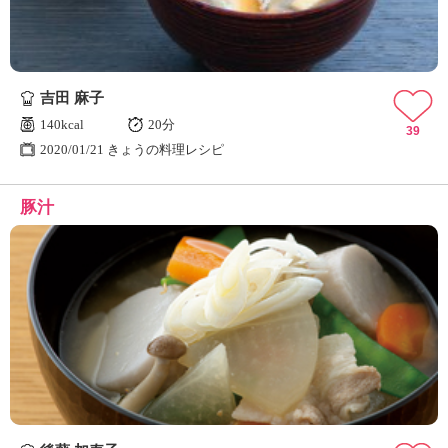
吉田 麻子
140kcal
20分
39
2020/01/21 きょうの料理レシピ
豚汁