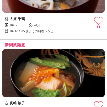
大原 千鶴
90kcal
20分
51
2021/11/05 きょうの料理レシピ
新潟風雑煮
真崎 敏子