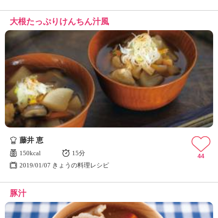
大根たっぷりけんちん汁風
藤井 恵
150kcal
15分
44
2019/01/07 きょうの料理レシピ
豚汁