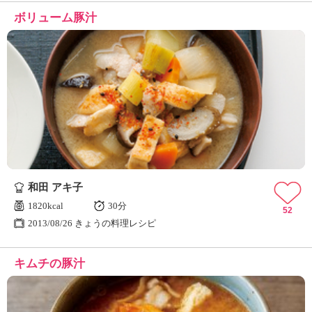
ボリューム豚汁
和田 アキ子
1820kcal
30分
52
2013/08/26 きょうの料理レシピ
キムチの豚汁