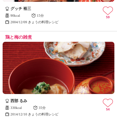
グッチ 裕三
90kcal
15分
59
2004/12/09 きょうの料理レシピ
鶏と梅の雑煮
西部 るみ
330kcal
35分
54
2014/12/10 きょうの料理レシピ