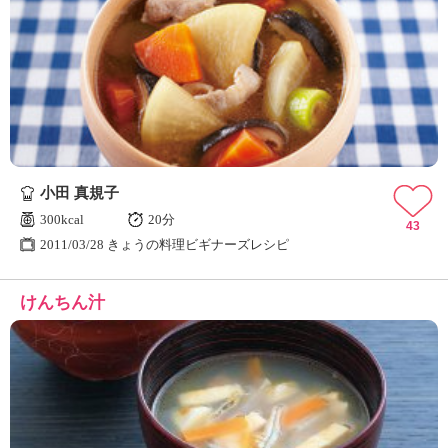
小田 真規子
300kcal
20分
43
2011/03/28 きょうの料理ビギナーズレシピ
けんちん汁