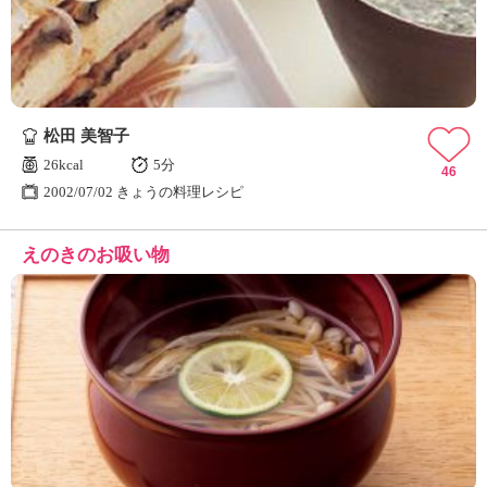
松田 美智子
26kcal
5分
46
2002/07/02 きょうの料理レシピ
えのきのお吸い物