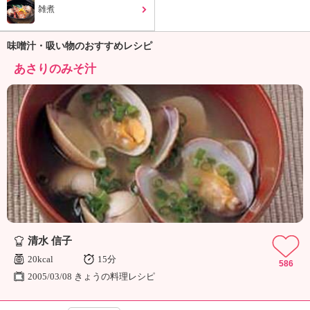
ュ
雑煮
ケ
ー
シ
味噌汁・吸い物のおすすめレシピ
ョ
あさりのみそ汁
ナ
ル
「
み
ん
な
の
き
ょ
う
の
料
清水 信子
理
20kcal
15分
」
586
2005/03/08 きょうの料理レシピ