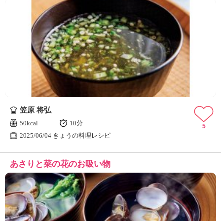
笠原 将弘
50kcal
10分
5
2025/06/04 きょうの料理レシピ
あさりと菜の花のお吸い物