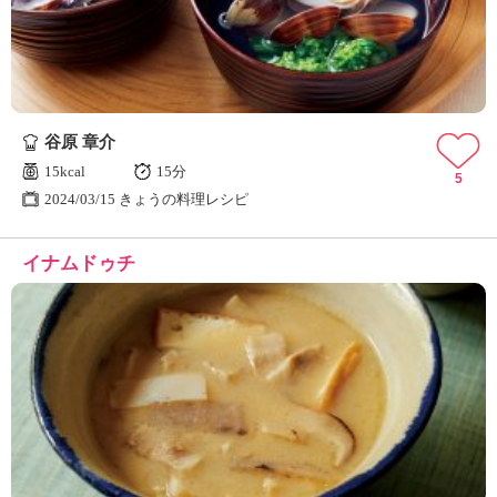
谷原 章介
15kcal
15分
5
2024/03/15 きょうの料理レシピ
イナムドゥチ