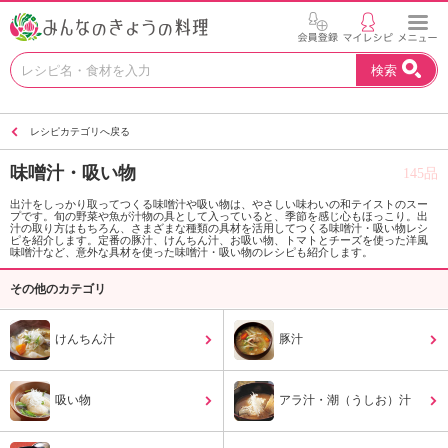
お
検索
い
し
い
レシピカテゴリへ戻る
レ
シ
味噌汁・吸い物
145品
ピ
を
出汁をしっかり取ってつくる味噌汁や吸い物は、やさしい味わいの和テイストのスー
プです。旬の野菜や魚が汁物の具として入っていると、季節を感じ心もほっこり。出
見
汁の取り方はもちろん、さまざまな種類の具材を活用してつくる味噌汁・吸い物レシ
つ
ピを紹介します。定番の豚汁、けんちん汁、お吸い物、トマトとチーズを使った洋風
味噌汁など、意外な具材を使った味噌汁・吸い物のレシピも紹介します。
け
よ
その他のカテゴリ
う
。
けんちん汁
豚汁
N
H
K
吸い物
アラ汁・潮（うしお）汁
エ
デ