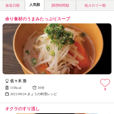
人気順
放送日順
調理時間順
低カロリー順
余り食材のうまみたっぷりスープ
佐々木 浩
110kcal
50分
8
2021/09/24 きょうの料理レシピ
オクラのすり流し