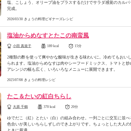
塩、こしょう、オリーブ油をプラスするだけでサラダ感覚のカルパ
完成。
2026/03/30
きょうの料理ビギナーズレシピ
塩油からめなすとたこの南蛮風
小田 真規子
189 kcal
15分
2種類の酢を使って爽やかな酸味が生きる味わいに。冷めてもおい
られます。塩油からめなすは肉やシーフードミックス、トマトと炒
アレンジの幅も広く、いろいろなメニューに展開できます。
2025/07/08
きょうの料理レシピ
たこ＆たいの紅白ちらし
大原 千鶴
370 kcal
20分
ゆでだこ（紅）とたい（白）の組み合わせ。一列ごとに交互に並べ
色合いが美しいちらしずしのでき上がりです。ちょっとした大人の
ときに最適。