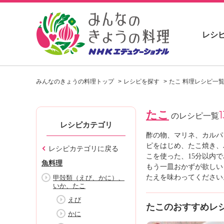
レシ
お
い
みんなのきょうの料理トップ
レシピを探す
たこ 料理レシピ一
し
い
レ
たこ
1
シ
のレシピ一覧
ピ
レシピカテゴリ
を
酢の物、マリネ、カルパ
見
ピをはじめ、たこ焼き、
レシピカテゴリに戻る
つ
こを使った、15分以内
魚料理
け
もう一皿おかずが欲しい
よ
たえを味わってください
甲殻類（えび、かに）、
いか、たこ
う
。
えび
たこのおすすめレ
N
かに
H