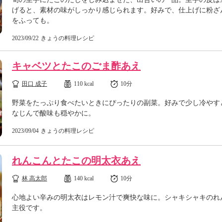
げると、素材の味がしっかり感じられます。好みで、仕上げに粉ざ
をふっても。
2023/09/22
きょうの料理レシピ
キャベツとたこのごま酢あえ
田口 成子
110 kcal
10分
野菜をたっぷり食べたいときにぴったりの副菜。好みで少し冷やす
なじんで酸味も穏やかに。
2023/09/04
きょうの料理レシピ
れんこんとたこの明太衣あえ
林 高太郎
140 kcal
10分
心地よい辛みの明太衣はレモン汁で爽快な味に。シャキシャキのれ
主役です。