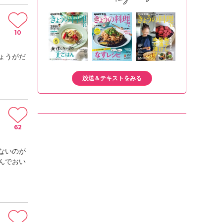
10
ょうがだ
放送＆テキストをみる
62
ないのが
んでおい