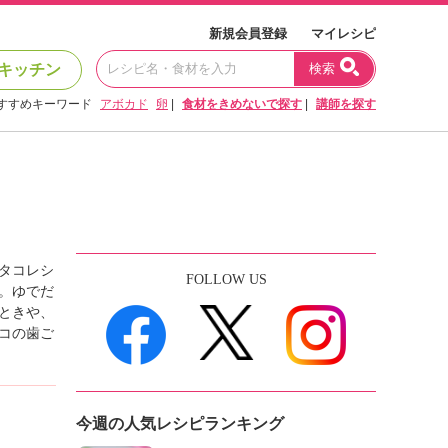
新規会員登録
マイレシピ
キッチン
検索
すすめキーワード
アボカド
卵
|
食材をきめないで探す
|
講師を探す
タコレシ
FOLLOW US
。ゆでだ
ときや、
コの歯ご
今週の人気レシピランキング