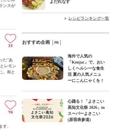
よだれなす
ランスが
レシピランキング一覧
▶
おすすめ企画
PR
33
海外で人気の
った“あ
「Konjac」で、おい
トとレモン
しくヘルシーな食生
に。和と
活 夏の人気メニュ
ーにこんにゃくを！
心踊る！「よさこい
高知文化祭 2026」in
76
スーパーよさこい
(原宿表参道)
ます。