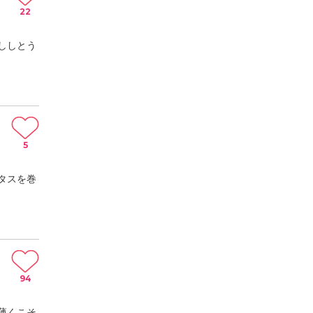
22
ししとう
5
タスを巻
94
薄くこそ