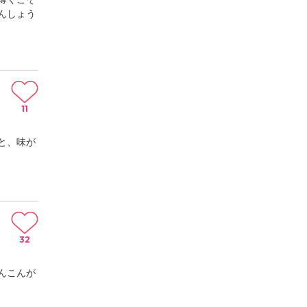
んしょう
11
と、味が
32
んこんが