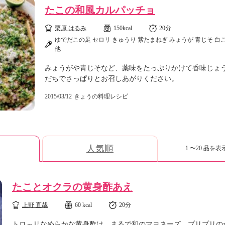
たこの和風カルパッチョ
栗原 はるみ
150kcal
20分
ゆでだこの足 セロリ きゅうり 紫たまねぎ みょうが 青じそ 白
他
みょうがや青じそなど、薬味をたっぷりかけて香味じょ
だちでさっぱりとお召しあがりください。
2015/03/12
きょうの料理レシピ
人気順
1 〜20 品を表示
たことオクラの黄身酢あえ
上野 直哉
60 kcal
20分
トロ～リなめらかな黄身酢は、まるで和のマヨネーズ。プリプリの