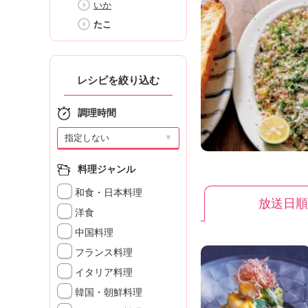
いか
K
エ
たこ
デ
ュ
ケ
ー
レシピを絞り込む
シ
ョ
調理時間
ナ
ル
▼
「
み
料理ジャンル
ん
和食・日本料理
な
放送日順
の
洋食
き
中国料理
ょ
フランス料理
う
の
イタリア料理
料
韓国・朝鮮料理
理