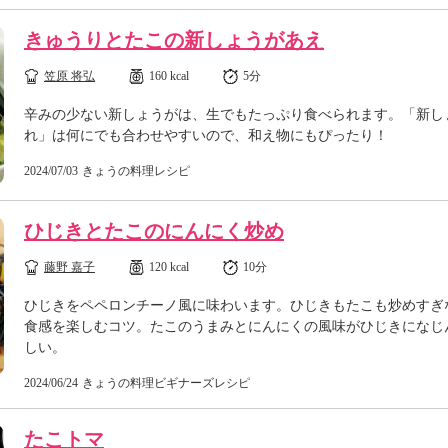
きゅうりとたこの新しょうがあえ
笠原 将弘
160 kcal
5分
辛みの少ない新しょうがは、生でもたっぷり食べられます。「新し
れ」は何にでも合わせやすいので、和え物にもぴったり！
2024/07/03
きょうの料理レシピ
ひじきとたこのにんにく炒め
藤野 嘉子
120 kcal
10分
ひじきをペペロンチーノ風に味わいます。ひじきもたこも炒めすぎ
食感を楽しむコツ。たこのうまみとにんにくの風味がひじきになじ
しい。
2024/06/24
きょうの料理ビギナーズレシピ
たこトマ