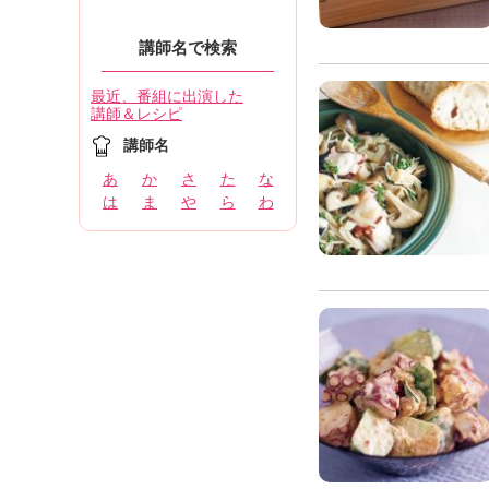
講師名で検索
最近、番組に出演した
講師＆レシピ
講師名
あ
か
さ
た
な
は
ま
や
ら
わ