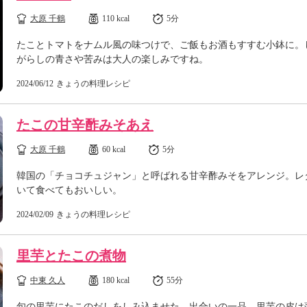
大原 千鶴
110 kcal
5分
たことトマトをナムル風の味つけで、ご飯もお酒もすすむ小鉢に。
がらしの青さや苦みは大人の楽しみですね。
2024/06/12
きょうの料理レシピ
たこの甘辛酢みそあえ
大原 千鶴
60 kcal
5分
韓国の「チョコチュジャン」と呼ばれる甘辛酢みそをアレンジ。レ
いて食べてもおいしい。
2024/02/09
きょうの料理レシピ
里芋とたこの煮物
中東 久人
180 kcal
55分
旬の里芋にたこのだしをしみ込ませた、出合いの一品。里芋の皮は