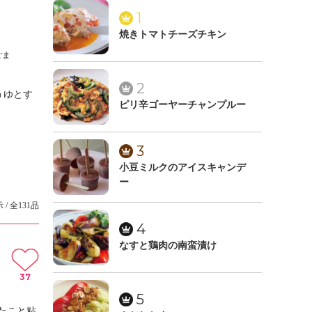
1
焼きトマトチーズチキン
ごま
2
うゆとす
ピリ辛ゴーヤーチャンプルー
3
小豆ミルクのアイスキャンデ
ー
 / 全131品
4
なすと鶏肉の南蛮漬け
37
5
たこと粘