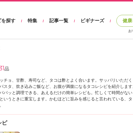
ピを探す
特集
記事一覧
ビギナーズ
健康
/
/
/
/
お
覧
31
品
ッチョ、甘酢、寿司など、タコは酢とよく合います。サッパリいただく
パスタ、炊き込みご飯など、お腹が満腹になるタコレシピを紹介します
でパパッと調理できる、あえるだけの簡単レシピも。忙しくて時間がない
というときに重宝します。かむほどに旨みを感じると言われている、タ
。
シピ