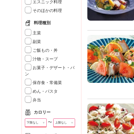
」
エスニック料理
そのほかの料理
料理種別
主菜
副菜
ご飯もの・丼
汁物・スープ
お菓子・デザート・パ
ン
保存食・常備菜
めん・パスタ
弁当
カロリー
〜
▼
▼