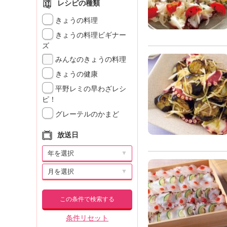
レシピの種類
きょうの料理
きょうの料理ビギナー
ズ
みんなのきょうの料理
きょうの健康
平野レミの早わざレシ
ピ！
グレーテルのかまど
放送日
▼
▼
この条件で検索する
条件リセット