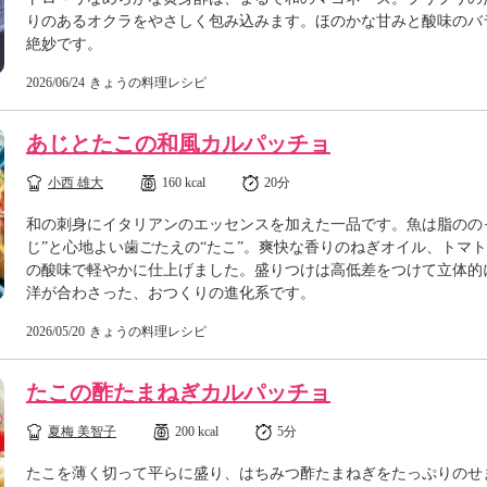
りのあるオクラをやさしく包み込みます。ほのかな甘みと酸味のバ
絶妙です。
2026/06/24
きょうの料理レシピ
あじとたこの和風カルパッチョ
小西 雄大
160 kcal
20分
和の刺身にイタリアンのエッセンスを加えた一品です。魚は脂のの
じ”と心地よい歯ごたえの“たこ”。爽快な香りのねぎオイル、トマ
の酸味で軽やかに仕上げました。盛りつけは高低差をつけて立体的
洋が合わさった、おつくりの進化系です。
2026/05/20
きょうの料理レシピ
たこの酢たまねぎカルパッチョ
夏梅 美智子
200 kcal
5分
たこを薄く切って平らに盛り、はちみつ酢たまねぎをたっぷりのせ