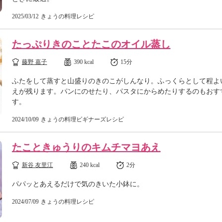
2025/03/12
きょうの料理レシピ
たっぷりきのことたこのオイル蒸し
藤野 嘉子
390 kcal
15分
ふたをして蒸すと山盛りのきのこがしんなり。ふっくらとして程よ
えが残ります。パンにのせたり、パスタにからめたりするのもおす
す。
2024/10/09
きょうの料理ビギナーズレシピ
たこときゅうりのキムチマヨあえ
新谷 友里江
240 kcal
2分
パパッとあえるだけで気のきいた小鉢に。
2024/07/09
きょうの料理レシピ