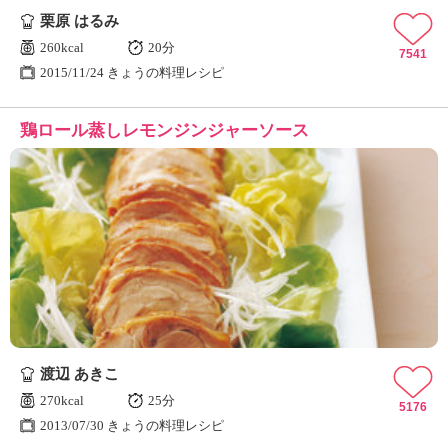
栗原 はるみ
260kcal
20分
7541
2015/11/24 きょうの料理レシピ
鶏ロール蒸しレモンジンジャーソース
渡辺 あきこ
270kcal
25分
5176
2013/07/30 きょうの料理レシピ