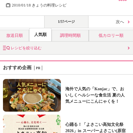
2010/01/18 きょうの料理レシピ
1/57ページ
次へ
人気順
放送日順
調理時間順
低カロリー順
レシピを絞り込む
おすすめ企画
PR
海外で人気の「Konjac」で、お
いしくヘルシーな食生活 夏の人
気メニューにこんにゃくを！
心踊る！「よさこい高知文化祭
2026」in スーパーよさこい(原宿