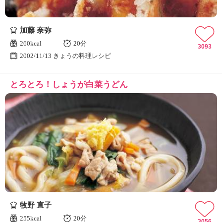
加藤 奈弥
260kcal
20分
3093
2002/11/13 きょうの料理レシピ
とろとろ！しょうが白菜うどん
牧野 直子
255kcal
20分
3056