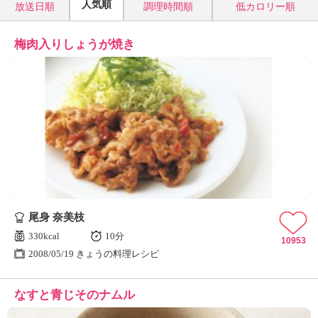
人気順
放送日順
調理時間順
低カロリー順
梅肉入りしょうが焼き
尾身 奈美枝
330kcal
10分
10953
2008/05/19 きょうの料理レシピ
なすと青じそのナムル