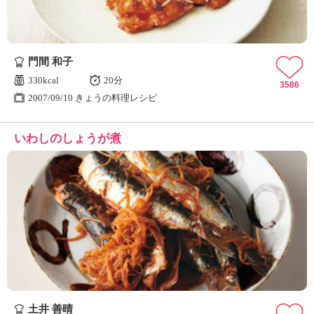
門間 和子
330kcal
20分
3586
2007/09/10 きょうの料理レシピ
いわしのしょうが煮
土井 善晴