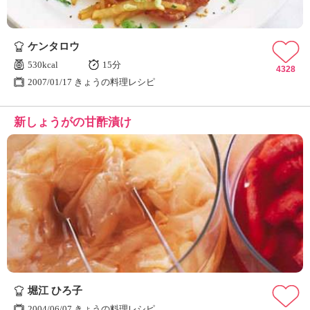
ケンタロウ
530kcal
15分
4328
2007/01/17 きょうの料理レシピ
新しょうがの甘酢漬け
堀江 ひろ子
2004/06/07 きょうの料理レシピ