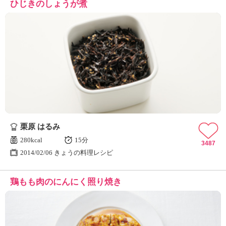
ひじきのしょうが煮
栗原 はるみ
280kcal
15分
3487
2014/02/06 きょうの料理レシピ
鶏もも肉のにんにく照り焼き