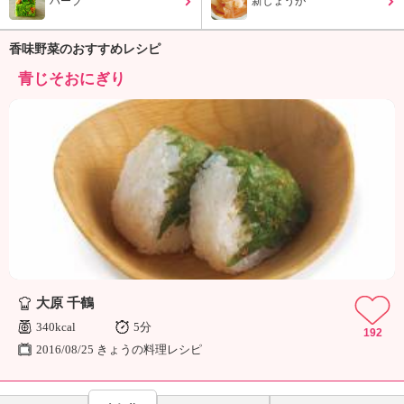
ハーブ
新しょうが
ュ
ケ
ー
香味野菜のおすすめレシピ
シ
青じそおにぎり
ョ
ナ
ル
「
み
ん
な
の
き
ょ
う
の
大原 千鶴
料
理
340kcal
5分
192
」
2016/08/25 きょうの料理レシピ