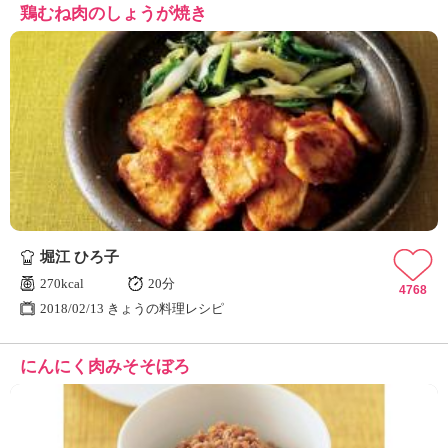
鶏むね肉のしょうが焼き
堀江 ひろ子
270kcal
20分
4768
2018/02/13 きょうの料理レシピ
にんにく肉みそそぼろ