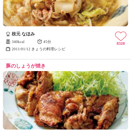
枝元 なほみ
340kcal
45分
8328
2011/01/12 きょうの料理レシピ
豚のしょうが焼き