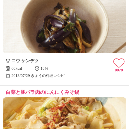
コウ ケンテツ
60kcal
10分
9979
2013/07/29 きょうの料理レシピ
白菜と豚バラ肉のにんにくみそ鍋