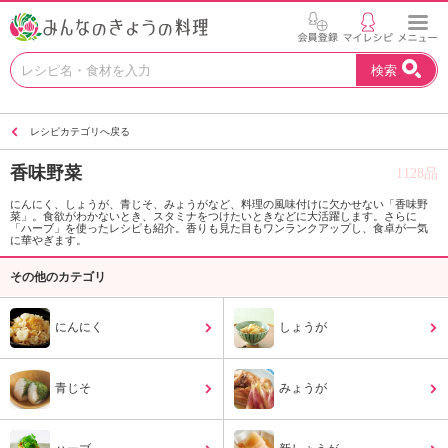
お
検索
い
し
い
レシピカテゴリへ戻る
レ
シ
香味野菜
1128品
ピ
を
にんにく、しょうが、青じそ、みょうがなど、料理の風味付けに欠かせない「香味野
菜」。食欲がわかないとき、スタミナをつけたいときなどに大活躍します。さらに
見
「ハーブ」を使ったレシピも紹介。香りも見た目もワンランクアップし、食卓が一気
つ
に華やぎます。
け
その他のカテゴリ
よ
う
。
にんにく
しょうが
N
H
K
青じそ
みょうが
エ
デ