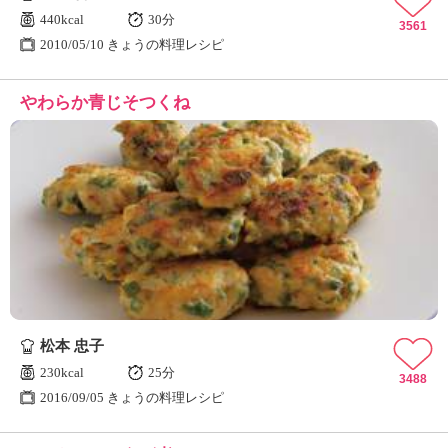
440kcal
30分
3561
2010/05/10 きょうの料理レシピ
やわらか青じそつくね
松本 忠子
230kcal
25分
3488
2016/09/05 きょうの料理レシピ