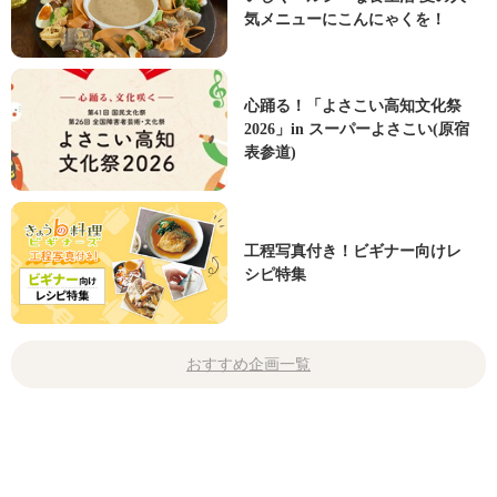
気メニューにこんにゃくを！
心踊る！「よさこい高知文化祭
2026」in スーパーよさこい(原宿
表参道)
工程写真付き！ビギナー向けレ
シピ特集
おすすめ企画一覧