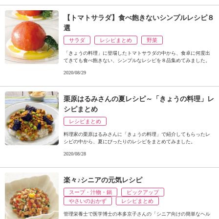
【トマトサラダ】食べ飽きないシンプルレシピ８
選
サラダ
レシピまとめ
野菜
「きょうの料理」に登場したトマトサラダの中から、食卓に何度出
てきても食べ飽きない、シンプルなレシピを８品集めてみました。
2020/08/29
栗原はるみさんの夏レシピ～「きょうの料理」レ
シピまとめ
レシピまとめ
料理家の栗原はるみさんに「きょうの料理」で紹介してもらったレ
シピの中から、夏にぴったりのレシピをまとめてみました。
2020/08/28
楽々♪シニアの元気レシピ
スープ・汁物・鍋
ピックアップ
やさいのおかず
レシピまとめ
管理栄養士で医学博士の本多京子さんの「シニア向けの簡単なヘル