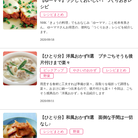
【ゆーママ】ラクしておいしい！ つくりおきレ
ュ
シピ
ケ
ー
レシピまとめ
シ
NHK「きょうの料理」でもおなじみ「ゆーママ」こと松本有美さ
ョ
ん。 ゆーママさんお得意の、便利な「つくりおき」レシピを紹介し
ます。
ナ
ル
2020/09/18
「
み
【ひとり分】洋風おかず8選 プチごちそうも後
ん
片付けまで楽々
な
ピックアップ
やさいのおかず
レシピまとめ
の
野菜
き
用意する食材に工夫すれば準備が楽々。段取りを端折って調理も
ょ
楽々。おまけに鍋一つ出来るので、後片付けも楽々！今回は、ごち
う
そう感満点の「洋風おかず」を８品紹介します
の
2020/09/11
料
理
」
【ひとり分】和風おかず8選 面倒な手間は一切
なし♪
レシピまとめ
野菜