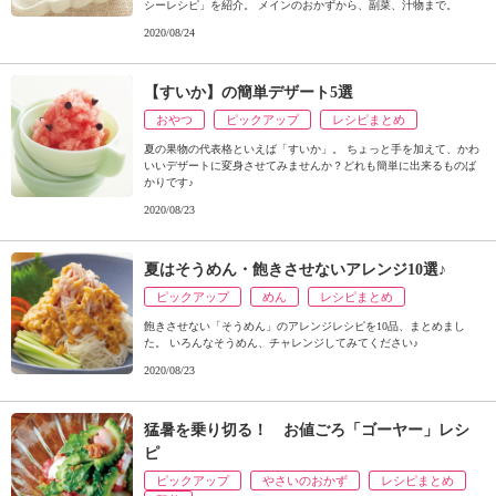
シーレシピ」を紹介。 メインのおかずから、副菜、汁物まで。
2020/08/24
【すいか】の簡単デザート5選
おやつ
ピックアップ
レシピまとめ
夏の果物の代表格といえば「すいか」。 ちょっと手を加えて、かわ
いいデザートに変身させてみませんか？どれも簡単に出来るものば
かりです♪
2020/08/23
夏はそうめん・飽きさせないアレンジ10選♪
ピックアップ
めん
レシピまとめ
飽きさせない「そうめん」のアレンジレシピを10品、まとめまし
た。 いろんなそうめん、チャレンジしてみてください♪
2020/08/23
猛暑を乗り切る！ お値ごろ「ゴーヤー」レシ
ピ
ピックアップ
やさいのおかず
レシピまとめ