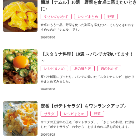
簡単【ナムル】10選 野菜を食卓に添えたいとき
に♪
やさいのおかず
レシピまとめ
野菜
食卓にもう一品、野菜を使った副菜を添えたい…そんなときにおす
すめなのが「ナムル」です♪
2020/08/30
【スタミナ料理】10選 ～パンチが効いてます！
～
レシピまとめ
夏の麺と丼
肉のおかず
夏バテ解消にぴったり、パンチの効いた「スタミナレシピ」ばかり
をまとめてみました。
2020/08/30
定番【ポテトサラダ】をワンランクアップ♪
サラダ
レシピまとめ
野菜
サラダの王道中の王道「ポテトサラダ」。「きょうの料理」に登場
した「ポテトサラダ」の中から、おすすめの10品を紹介します。
2020/08/29