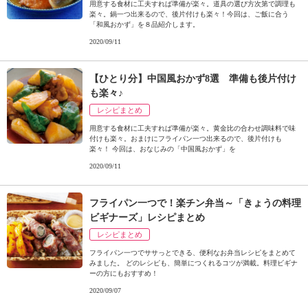
用意する食材に工夫すれば準備が楽々。道具の選び方次第で調理も
楽々。鍋一つ出来るので、後片付けも楽々！今回は、ご飯に合う
「和風おかず」を８品紹介します。
2020/09/11
【ひとり分】中国風おかず8選 準備も後片付け
も楽々♪
レシピまとめ
用意する食材に工夫すれば準備が楽々。黄金比の合わせ調味料で味
付けも楽々。おまけにフライパン一つ出来るので、後片付けも
楽々！ 今回は、おなじみの「中国風おかず」を
2020/09/11
フライパン一つで！楽チン弁当～「きょうの料理
ビギナーズ」レシピまとめ
レシピまとめ
フライパン一つでササっとできる、便利なお弁当レシピをまとめて
みました。 どのレシピも、簡単につくれるコツが満載。料理ビギナ
ーの方にもおすすめ！
2020/09/07