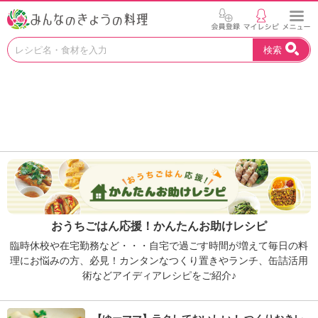
お
検索
い
し
い
レ
シ
ピ
を
見
つ
け
よ
う
おうちごはん応援！かんたんお助けレシピ
。
N
臨時休校や在宅勤務など・・・自宅で過ごす時間が増えて毎日の料
H
理にお悩みの方、必見！カンタンなつくり置きやランチ、缶詰活用
K
術などアイディアレシピをご紹介♪
エ
デ