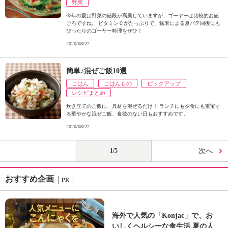
野菜
今年の夏は野菜の値段が高騰していますが、ゴーヤーは比較的お値
ごろですね。 ビタミンＣがたっぷりで、猛暑による夏バテ回復にも
ぴったりのゴーヤー料理をぜひ！
2020/08/22
簡単♪混ぜご飯10選
ごはん
ごはんもの
ピックアップ
レシピまとめ
炊き立てのご飯に、具材を混ぜるだけ！ ランチにも夕食にも重宝す
る華やかな混ぜご飯、食欲のない日もおすすめです。
2020/08/22
1/5
次へ
おすすめ企画
PR
海外で人気の「Konjac」で、お
いしくヘルシーな食生活 夏の人