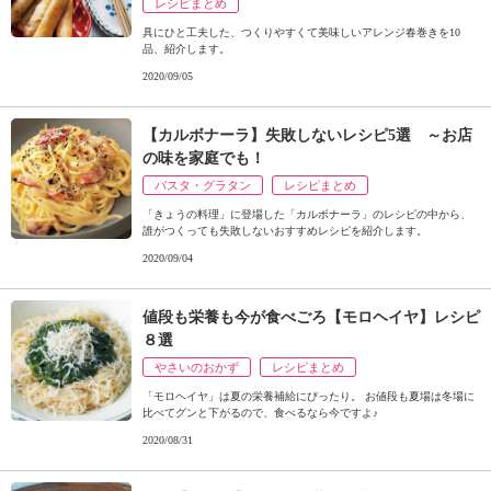
レシピまとめ
具にひと工夫した、つくりやすくて美味しいアレンジ春巻きを10
品、紹介します。
2020/09/05
【カルボナーラ】失敗しないレシピ5選 ～お店
の味を家庭でも！
パスタ・グラタン
レシピまとめ
「きょうの料理」に登場した「カルボナーラ」のレシピの中から、
誰がつくっても失敗しないおすすめレシピを紹介します。
2020/09/04
値段も栄養も今が食べごろ【モロヘイヤ】レシピ
８選
やさいのおかず
レシピまとめ
「モロヘイヤ」は夏の栄養補給にぴったり。 お値段も夏場は冬場に
比べてグンと下がるので、食べるなら今ですよ♪
2020/08/31