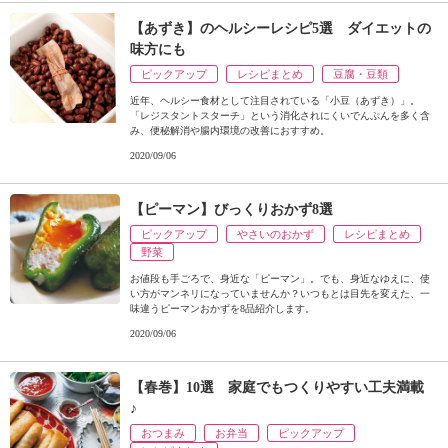
【あずき】のヘルシーレシピ5選 ダイエットの
味方にも
ピックアップ
レシピまとめ
豆腐・豆類
近年、ヘルシー食材として注目されている「小豆（あずき）」。
「レジスタントスターチ」という消化されにくいでんぷんを多く含
み、便秘解消や腸内環境の改善におすすめ。
2020/09/06
【ピーマン】びっくりおかず8選
ピックアップ
やさいのおかず
レシピまとめ
野菜
お値段も手ごろで、身近な「ピーマン」。でも、身近なゆえに、使
い方がマンネリになっていませんか？いつもとは目先を変えた、一
味違うピーマンおかずを8品紹介します。
2020/09/06
【春巻】10選 家庭でもつくりやすい工夫満載
♪
おつまみ
お弁当
ピックアップ