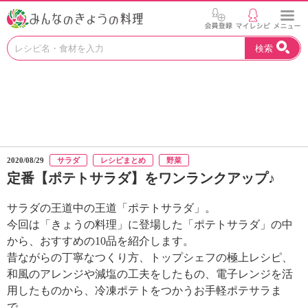
お
検索
い
し
い
レ
シ
ピ
を
見
2020/08/29
サラダ
レシピまとめ
野菜
つ
定番【ポテトサラダ】をワンランクアップ♪
け
よ
サラダの王道中の王道「ポテトサラダ」。
う
。
今回は「きょうの料理」に登場した「ポテトサラダ」の中
N
から、おすすめの10品を紹介します。
H
昔ながらの丁寧なつくり方、トップシェフの極上レシピ、
K
和風のアレンジや減塩の工夫をしたもの、電子レンジを活
エ
用したものから、冷凍ポテトをつかうお手軽ポテサラま
デ
で…