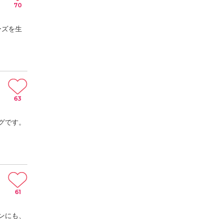
70
ーズを生
63
グです。
61
ンにも、