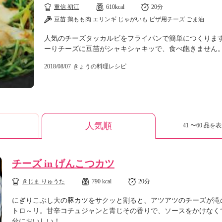
重信 初江
610kcal
20分
豆苗 鶏もも肉 エリンギ じゃがいも ピザ用チーズ ごま油
人気のチーズタッカルビをフライパンで簡単につくりま
ーりチーズに豆苗がシャキシャキッで、食べ飽きません
2018/08/07
きょうの料理レシピ
人気順
41 〜60 品を表
チーズ in げんこつカツ
きじま りゅうた
790 kcal
20分
にぎりこぶし大の豚カツをサクッと割ると、アツアツのチーズが滝
トロ～リ。甘辛コチュジャンと青じその香りで、ソースをかけなく
分においしい！