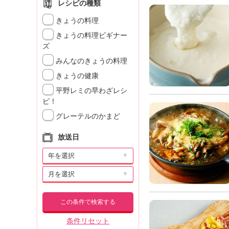
レシピの種類
きょうの料理
きょうの料理ビギナー
ズ
みんなのきょうの料理
きょうの健康
平野レミの早わざレシ
ピ！
グレーテルのかまど
放送日
▼
▼
この条件で検索する
条件リセット