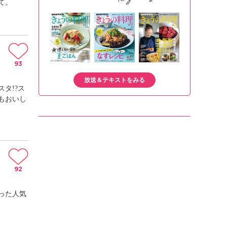
て。
93
放送＆テキストをみる
タ!?ス
もおいし
92
った人気