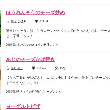
ほうれんそうのチーズ炒め
枝元 なほみ
85 kcal
ほうれんそうには、β-カロテンやビタミンCがたっぷりです。チー
せて栄養アップ！
2019/10/18
みんなのきょうの料理レシピ
あじのチーズかば焼き
藤野 嘉子
270 kcal
15分
和食の定番のかば焼きも、めんつゆにおまかせ。仕上げにチーズを
まろやかなおいしさに。
2018/08/07
きょうの料理ビギナーズレシピ
ヨーグルトピザ