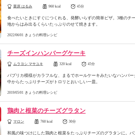
栗原 はるみ
960 kcal
45分
食べたいときにすぐにつくれる、発酵いらずの簡単ピザ。3種のチ
地からはみ出るくらいたっぷりのせて焼きます。
2022/06/01
きょうの料理レシピ
チーズインハンバーグケーキ
ムラヨシ マサユキ
320 kcal
45分
パプリカ模様がカラフルな、まるでホールケーキみたいなハンバー
中からたっぷりチーズがトロリとおいしい一皿。
2019/05/01
きょうの料理レシピ
鶏肉と根菜のチーズグラタン
マロン
760 kcal
30分
和風の味つけにした鶏肉と根菜をたっぷりチーズのグラタンに。パ