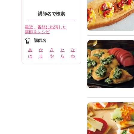
講師名で検索
最近、番組に出演した
講師＆レシピ
講師名
あ
か
さ
た
な
は
ま
や
ら
わ