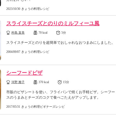
2023/10/30
きょうの料理レシピ
スライスチーズとのりのミルフィーユ風
杵島 直美
70 kcal
5分
スライスチーズとのりを超簡単でおしゃれなおつまみにしました。
2004/09/07
きょうの料理レシピ
シーフードピザ
河野 雅子
370 kcal
15分
市販のピザシートを使い、フライパンで焼くお手軽ピザ。シーフー
スのうまみとチーズのコクで食べごたえがアップします。
2017/05/31
きょうの料理ビギナーズレシピ