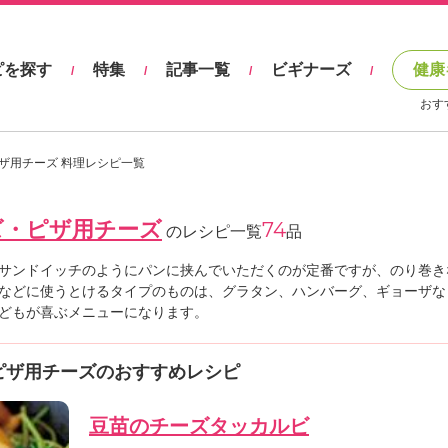
ピを探す
特集
記事一覧
ビギナーズ
健康
/
/
/
/
おす
ザ用チーズ 料理レシピ一覧
ズ・ピザ用チーズ
74
のレシピ一覧
品
サンドイッチのようにパンに挟んでいただくのが定番ですが、のり巻き
などに使うとけるタイプのものは、グラタン、ハンバーグ、ギョーザな
どもが喜ぶメニューになります。
ピザ用チーズのおすすめレシピ
豆苗のチーズタッカルビ