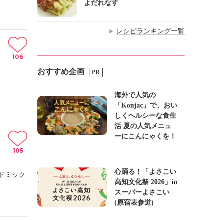
よだれなす
レシピランキング一覧
▶
106
おすすめ企画
PR
海外で人気の
「Konjac」で、おい
しくヘルシーな食生
活 夏の人気メニュ
ーにこんにゃくを！
105
心踊る！「よさこい
ドミック
高知文化祭 2026」in
スーパーよさこい
(原宿表参道)