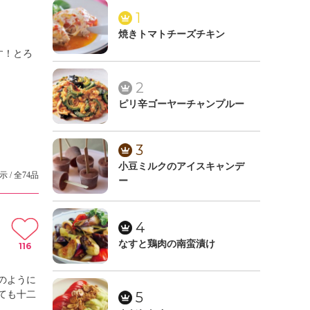
1
焼きトマトチーズチキン
す！とろ
。
2
ピリ辛ゴーヤーチャンプルー
3
小豆ミルクのアイスキャンデ
示 / 全74品
ー
4
なすと鶏肉の南蛮漬け
116
のように
ても十二
5