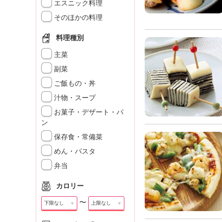
」
エスニック料理
そのほかの料理
料理種別
主菜
副菜
ご飯もの・丼
汁物・スープ
お菓子・デザート・パ
ン
保存食・常備菜
めん・パスタ
弁当
カロリー
〜
▼
▼