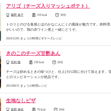
アリゴ（チーズ入りマッシュポテト）
藤野 嘉子
310 kcal
30分
トロリとのびる食感とほのかなにんにくの風味が魅力です。肉料理
がいいので、鶏の赤ワイン煮と一緒にどうぞ。
2024/12/03
きょうの料理ビギナーズレシピ
きのこのチーズ甘酢あん
田村 隆
230 kcal
20分
チーズは炒めるときの味つけと、仕上げの2回に分けて加えます。
とのコンビネーションが絶品です。
2015/09/15
きょうの料理レシピ
生地なしピザ
荻野 伸也
70 kcal
10分