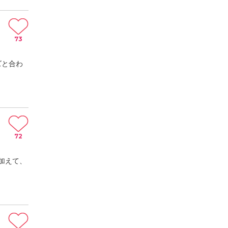
73
ズと合わ
72
加えて、