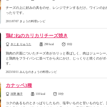
チーズの上に好みの具をのせ、レンジでチンするだけ。ワインのお
ったりです。
2011/07/07
きょうの料理レシピ
鶏むねのカリカリチーズ焼き
きじま りゅうた
290 kcal
10分
鶏肉の片面についたチーズ衣がカリッと香ばしく、肉はジューシー
と鶏肉をフライパンに並べてから火にかけ、じっくりと焼くのがポ
す。
2023/10/11
みんなのきょうの料理レシピ
カナッペ3種
河野 雅子
110 kcal
10分
コクのあるものとさっぱりしたもの、塩辛いものと甘いものなど、