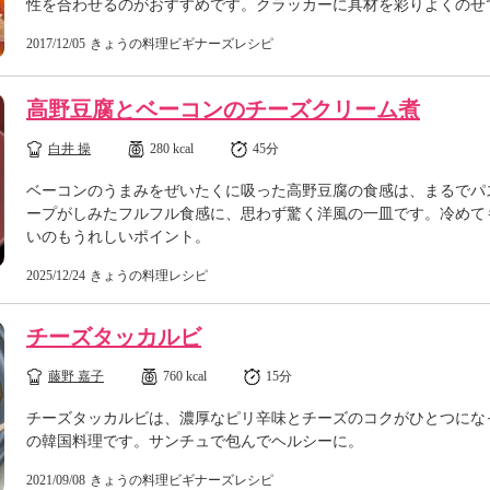
性を合わせるのがおすすめです。クラッカーに具材を彩りよくのせ
2017/12/05
きょうの料理ビギナーズレシピ
高野豆腐とベーコンのチーズクリーム煮
白井 操
280 kcal
45分
ベーコンのうまみをぜいたくに吸った高野豆腐の食感は、まるでパス
ープがしみたフルフル食感に、思わず驚く洋風の一皿です。冷めて
いのもうれしいポイント。
2025/12/24
きょうの料理レシピ
チーズタッカルビ
藤野 嘉子
760 kcal
15分
チーズタッカルビは、濃厚なピリ辛味とチーズのコクがひとつにな
の韓国料理です。サンチュで包んでヘルシーに。
2021/09/08
きょうの料理ビギナーズレシピ