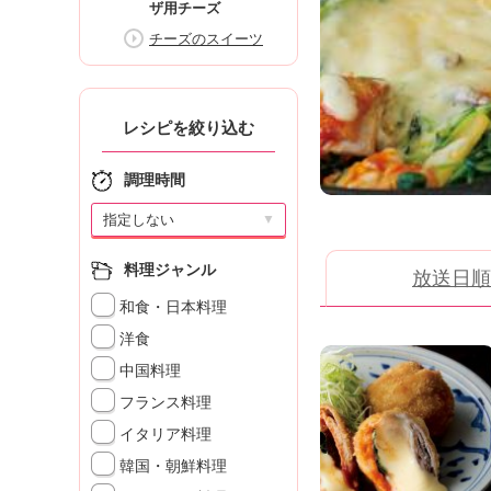
ザ用チーズ
K
エ
チーズのスイーツ
デ
ュ
ケ
ー
レシピを絞り込む
シ
ョ
調理時間
ナ
ル
▼
「
み
料理ジャンル
放送日順
ん
和食・日本料理
な
の
洋食
き
中国料理
ょ
フランス料理
う
の
イタリア料理
料
韓国・朝鮮料理
理