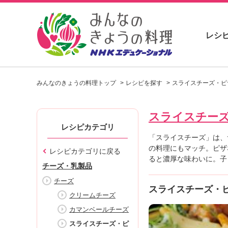
レシ
お
い
みんなのきょうの料理トップ
レシピを探す
スライスチーズ・ピ
し
い
レ
スライスチー
シ
ピ
レシピカテゴリ
を
「スライスチーズ」は、
見
の料理にもマッチ。ピザ
レシピカテゴリに戻る
つ
ると濃厚な味わいに。子
チーズ・乳製品
け
よ
チーズ
スライスチーズ・
う
クリームチーズ
。
カマンベールチーズ
N
H
スライスチーズ・ピ