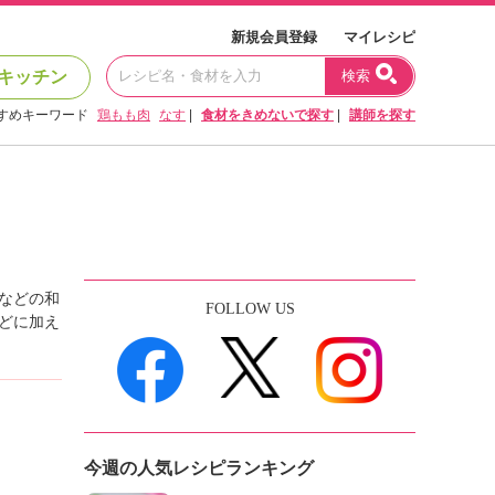
新規会員登録
マイレシピ
キッチン
検索
すめキーワード
鶏もも肉
なす
|
食材をきめないで探す
|
講師を探す
などの和
FOLLOW US
どに加え
今週の人気レシピランキング