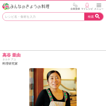
お
検索
い
し
い
レ
シ
ピ
を
見
高谷 亜由
つ
タカヤ アユ
け
料理研究家
よ
う
。
N
H
K
エ
デ