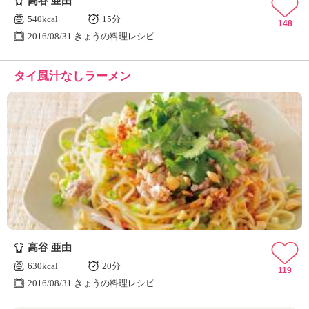
高谷 亜由
540kcal
15分
148
2016/08/31 きょうの料理レシピ
タイ風汁なしラーメン
高谷 亜由
630kcal
20分
119
2016/08/31 きょうの料理レシピ