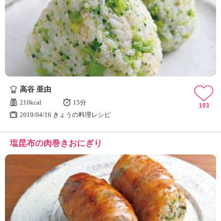
高谷 亜由
210kcal
15分
193
2019/04/16 きょうの料理レシピ
塩昆布の肉巻きおにぎり