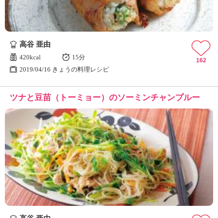
高谷 亜由
420kcal
15分
162
2019/04/16 きょうの料理レシピ
ツナと豆苗（トーミョー）のソーミンチャンプルー