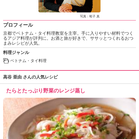
ュ
ケ
ー
写真：蛭子 真
シ
プロフィール
ョ
京都でベトナム・タイ料理教室を主宰。手に入りやすい材料でつく
ナ
るアジア料理が評判に。お酒と旅が好きで、ササッとつくれるおつ
ル
まみレシピが人気。
「
料理ジャンル
み
ん
ベトナム・タイ料理
な
の
高谷 亜由 さんの人気レシピ
き
ょ
たらとたっぷり野菜のレンジ蒸し
う
の
料
理
」