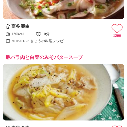
高谷 亜由
120kcal
10分
1290
2016/01/26 きょうの料理レシピ
豚バラ肉と白菜のみそバタースープ