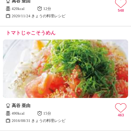
高谷 亜由
420kcal
12分
548
2020/11/24 きょうの料理レシピ
トマトじゃこそうめん
高谷 亜由
490kcal
15分
463
2016/08/31 きょうの料理レシピ