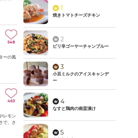
1
焼きトマトチーズチキン
2
548
ピリ辛ゴーヤーチャンプルー
ターの風
3
小豆ミルクのアイスキャンデ
ー
4
463
なすと鶏肉の南蛮漬け
やレモン
さで、さ
5