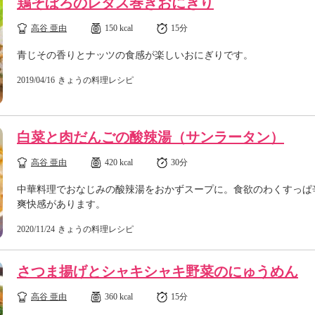
鶏そぼろのレタス巻きおにぎり
高谷 亜由
150 kcal
15分
青じその香りとナッツの食感が楽しいおにぎりです。
2019/04/16
きょうの料理レシピ
白菜と肉だんごの酸辣湯（サンラータン）
高谷 亜由
420 kcal
30分
中華料理でおなじみの酸辣湯をおかずスープに。食欲のわくすっぱ
爽快感があります。
2020/11/24
きょうの料理レシピ
さつま揚げとシャキシャキ野菜のにゅうめん
高谷 亜由
360 kcal
15分