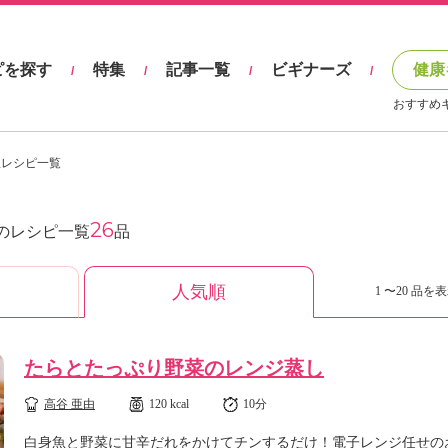
ピを探す
特集
記事一覧
ビギナーズ
健康
/
/
/
/
おすすめ
理レシピ一覧
26
のレシピ一覧
品
人気順
1 〜20 品を表
たらとたっぷり野菜のレンジ蒸し
高谷 亜由
120 kcal
10分
白身魚と野菜に甘辛だれをかけてチンするだけ！電子レンジ任せの