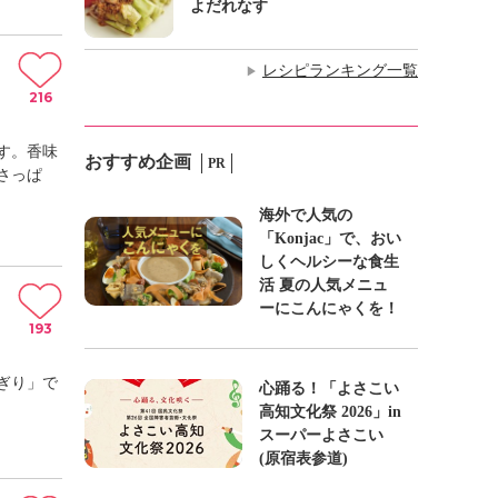
よだれなす
レシピランキング一覧
▶
216
す。香味
おすすめ企画
PR
さっぱ
海外で人気の
「Konjac」で、おい
しくヘルシーな食生
活 夏の人気メニュ
ーにこんにゃくを！
193
ぎり」で
心踊る！「よさこい
高知文化祭 2026」in
スーパーよさこい
(原宿表参道)