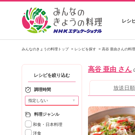
レシ
お
い
みんなのきょうの料理トップ
レシピを探す
高谷 亜由さんの料
し
い
レ
高谷 亜由 さん
シ
ピ
レシピを絞り込む
を
放送日順
見
調理時間
つ
け
▼
よ
う
料理ジャンル
。
和食・日本料理
N
H
洋食