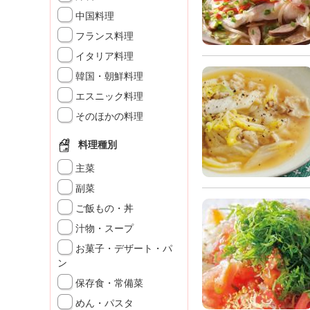
K
中国料理
エ
フランス料理
デ
ュ
イタリア料理
ケ
韓国・朝鮮料理
ー
シ
エスニック料理
ョ
そのほかの料理
ナ
ル
料理種別
「
み
主菜
ん
副菜
な
ご飯もの・丼
の
き
汁物・スープ
ょ
お菓子・デザート・パ
う
ン
の
保存食・常備菜
料
理
めん・パスタ