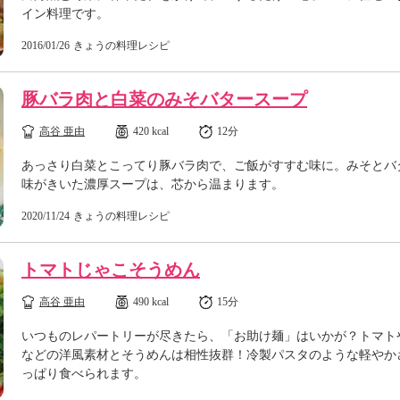
イン料理です。
2016/01/26
きょうの料理レシピ
豚バラ肉と白菜のみそバタースープ
高谷 亜由
420 kcal
12分
あっさり白菜とこってり豚バラ肉で、ご飯がすすむ味に。みそとバ
味がきいた濃厚スープは、芯から温まります。
2020/11/24
きょうの料理レシピ
トマトじゃこそうめん
高谷 亜由
490 kcal
15分
いつものレパートリーが尽きたら、「お助け麺」はいかが？トマト
などの洋風素材とそうめんは相性抜群！冷製パスタのような軽やか
っぱり食べられます。