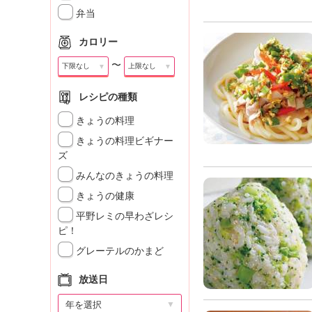
」
弁当
カロリー
〜
▼
▼
レシピの種類
きょうの料理
きょうの料理ビギナー
ズ
みんなのきょうの料理
きょうの健康
平野レミの早わざレシ
ピ！
グレーテルのかまど
放送日
▼