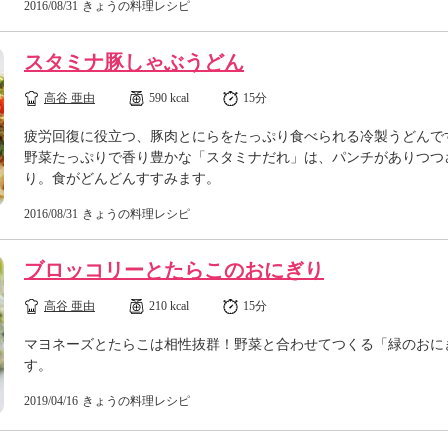
2016/08/31
きょうの料理レシピ
スタミナ豚しゃぶうどん
高谷 亜由
590 kcal
15分
疲労回復に役立つ、豚肉とにらをたっぷり食べられる冷製うどんで
野菜たっぷりで香り豊かな「スタミナだれ」は、パンチがありつつ
り。食がどんどんすすみます。
2016/08/31
きょうの料理レシピ
ブロッコリーとたらこのおにぎり
高谷 亜由
210 kcal
15分
マヨネーズとたらこは相性抜群！野菜と合わせてつくる「緑のおに
す。
2019/04/16
きょうの料理レシピ