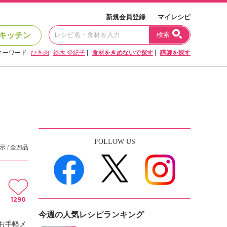
新規会員登録
マイレシピ
キッチン
検索
キーワード
ひき肉
鈴木 登紀子
|
食材をきめないで探す
|
講師を探す
FOLLOW US
示 / 全26品
1290
今週の人気レシピランキング
お手軽メ