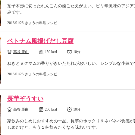
拍子木形に切ったれんこんの歯ごたえがよい、ピリ辛風味のアジア
みです。
2016/01/26
きょうの料理レシピ
ベトナム風揚げだし豆腐
高谷 亜由
150 kcal
10分
ねぎとヌクマムの香りがきいたたれがおいしい、シンプルな小鉢で
2016/01/26
きょうの料理レシピ
長芋ぞうすい
高谷 亜由
250 kcal
10分
家飲みのしめにおすすめの一品。長芋のホックリ＆ネバネバ食感が
しめだけど、もう１杯飲みたくなる味わいです。