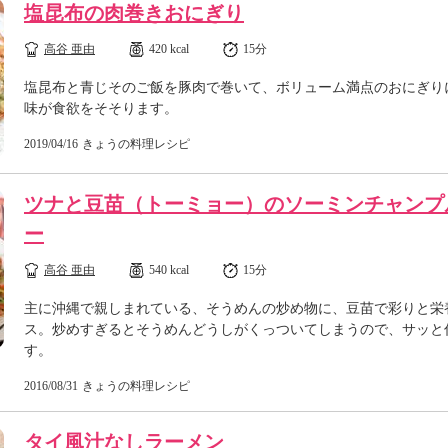
塩昆布の肉巻きおにぎり
高谷 亜由
420 kcal
15分
塩昆布と青じそのご飯を豚肉で巻いて、ボリューム満点のおにぎり
味が食欲をそそります。
2019/04/16
きょうの料理レシピ
ツナと豆苗（トーミョー）のソーミンチャンプ
ー
高谷 亜由
540 kcal
15分
主に沖縄で親しまれている、そうめんの炒め物に、豆苗で彩りと栄
ス。炒めすぎるとそうめんどうしがくっついてしまうので、サッと
す。
2016/08/31
きょうの料理レシピ
タイ風汁なしラーメン