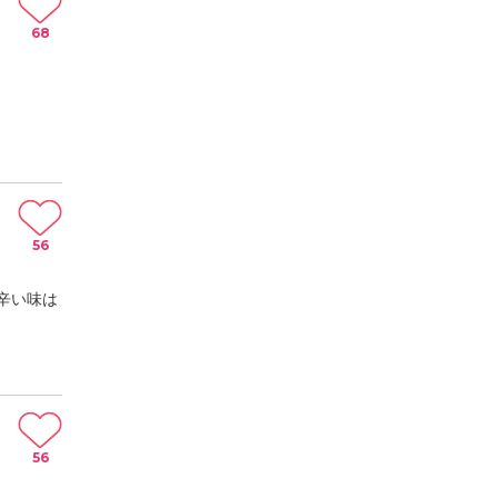
68
56
辛い味は
56