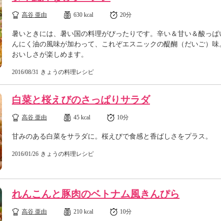
高谷 亜由
630 kcal
20分
暑いときには、暑い国の料理がぴったりです。辛い＆甘い＆酸っぱ
んにく油の風味が加わって、これぞエスニックの醍醐（だいご）味
おいしさが楽しめます。
2016/08/31
きょうの料理レシピ
白菜と桜えびのさっぱりサラダ
高谷 亜由
45 kcal
10分
甘みのある白菜をサラダに。桜えびで食感と香ばしさをプラス。
2016/01/26
きょうの料理レシピ
れんこんと豚肉のベトナム風きんぴら
高谷 亜由
210 kcal
10分