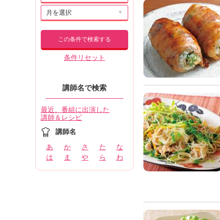
▼
この条件で検索する
条件リセット
講師名で検索
最近、番組に出演した
講師＆レシピ
講師名
あ
か
さ
た
な
は
ま
や
ら
わ