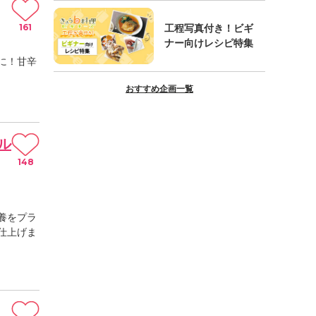
161
工程写真付き！ビギ
ナー向けレシピ特集
に！甘辛
おすすめ企画一覧
ル
148
養をプラ
仕上げま