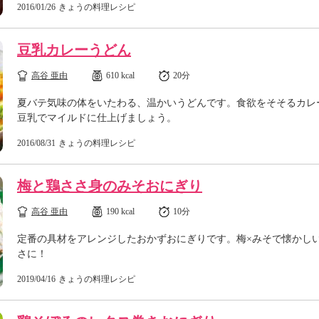
2016/01/26
きょうの料理レシピ
豆乳カレーうどん
高谷 亜由
610 kcal
20分
夏バテ気味の体をいたわる、温かいうどんです。食欲をそそるカレ
豆乳でマイルドに仕上げましょう。
2016/08/31
きょうの料理レシピ
梅と鶏ささ身のみそおにぎり
高谷 亜由
190 kcal
10分
定番の具材をアレンジしたおかずおにぎりです。梅×みそで懐かし
さに！
2019/04/16
きょうの料理レシピ