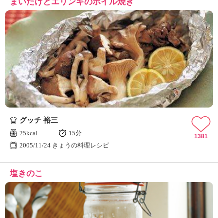
まいたけとエリンギのホイル焼き
グッチ 裕三
25kcal
15分
1381
2005/11/24 きょうの料理レシピ
塩きのこ