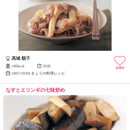
髙城 順子
180kcal
20分
2393
2007/10/04 きょうの料理レシピ
なすとエリンギの七味炒め