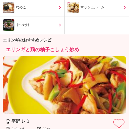
ュ
ケ
なめこ
マッシュルーム
ー
シ
まつたけ
ョ
ナ
ル
エリンギのおすすめレシピ
「
エリンギと鶏の柚子こしょう炒め
み
ん
な
の
き
ょ
う
の
料
理
」
平野 レミ
240kcal
20分