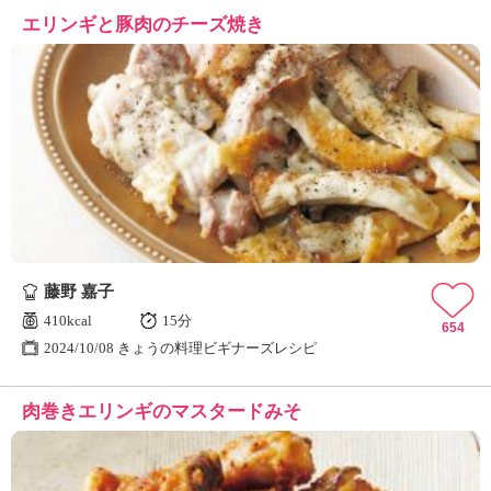
エリンギと豚肉のチーズ焼き
藤野 嘉子
410kcal
15分
654
2024/10/08 きょうの料理ビギナーズレシピ
肉巻きエリンギのマスタードみそ