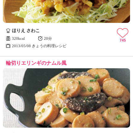
ほりえ さわこ
320kcal
20分
745
2013/05/08 きょうの料理レシピ
輪切りエリンギのナムル風