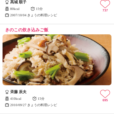
髙城 順子
80kcal
15分
737
2007/10/04 きょうの料理レシピ
きのこの炊き込みご飯
斉藤 辰夫
410kcal
15分
695
2010/09/27 きょうの料理レシピ