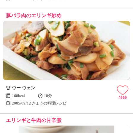
豚バラ肉のエリンギ炒め
ウー ウェン
160kcal
10分
4669
2005/09/12 きょうの料理レシピ
エリンギと牛肉の甘辛煮