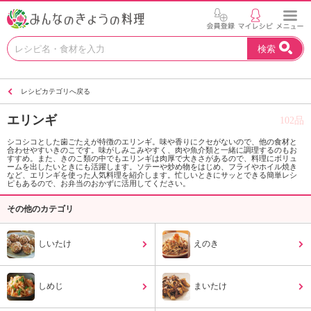
お
検索
い
し
い
レシピカテゴリへ戻る
レ
シ
エリンギ
102品
ピ
を
シコシコとした歯ごたえが特徴のエリンギ。味や香りにクセがないので、他の食材と
合わせやすいきのこです。味がしみこみやすく、肉や魚介類と一緒に調理するのもお
見
すすめ。また、きのこ類の中でもエリンギは肉厚で大きさがあるので、料理にボリュ
つ
ームを出したいときにも活躍します。ソテーや炒め物をはじめ、フライやホイル焼き
など、エリンギを使った人気料理を紹介します。忙しいときにサッとできる簡単レシ
け
ピもあるので、お弁当のおかずに活用してください。
よ
その他のカテゴリ
う
。
N
しいたけ
えのき
H
K
エ
しめじ
まいたけ
デ