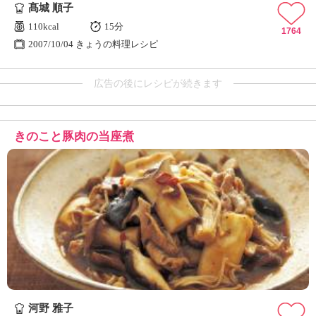
髙城 順子
110kcal
15分
1764
2007/10/04 きょうの料理レシピ
広告の後にレシピが続きます
きのこと豚肉の当座煮
河野 雅子