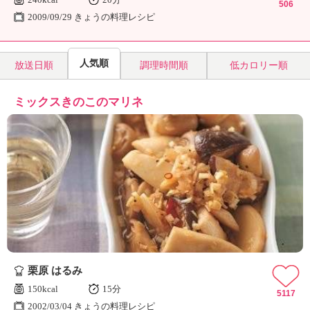
506
2009/09/29 きょうの料理レシピ
人気順
放送日順
調理時間順
低カロリー順
ミックスきのこのマリネ
栗原 はるみ
150kcal
15分
5117
2002/03/04 きょうの料理レシピ