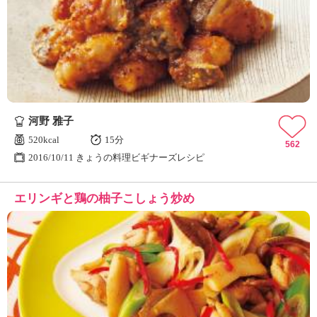
河野 雅子
520kcal
15分
562
2016/10/11 きょうの料理ビギナーズレシピ
エリンギと鶏の柚子こしょう炒め