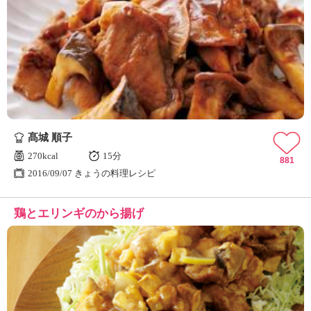
髙城 順子
270kcal
15分
881
2016/09/07 きょうの料理レシピ
鶏とエリンギのから揚げ