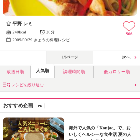
平野 レミ
240kcal
20分
506
2009/09/29 きょうの料理レシピ
1/6ページ
次へ
人気順
放送日順
調理時間順
低カロリー順
レシピを絞り込む
おすすめ企画
PR
海外で人気の「Konjac」で、お
いしくヘルシーな食生活 夏の人