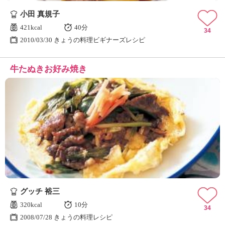
小田 真規子
421kcal
40分
34
2010/03/30 きょうの料理ビギナーズレシピ
牛たぬきお好み焼き
グッチ 裕三
320kcal
10分
34
2008/07/28 きょうの料理レシピ