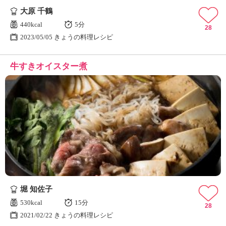
大原 千鶴
440kcal
5分
28
2023/05/05 きょうの料理レシピ
牛すきオイスター煮
堀 知佐子
530kcal
15分
28
2021/02/22 きょうの料理レシピ