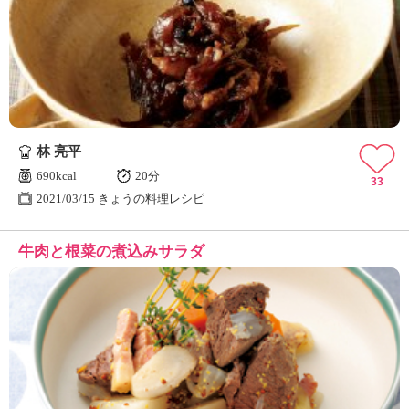
林 亮平
690kcal
20分
33
2021/03/15 きょうの料理レシピ
牛肉と根菜の煮込みサラダ