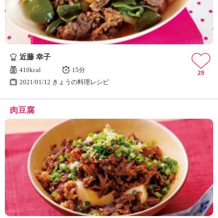
近藤 幸子
410kcal
15分
29
2021/01/12 きょうの料理レシピ
肉豆腐