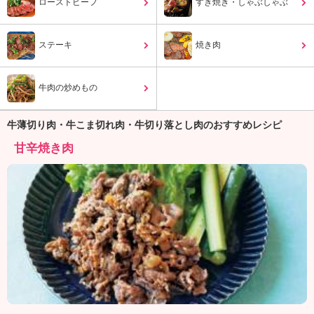
ュ
ローストビーフ
すき焼き・しゃぶしゃぶ
ケ
ー
ステーキ
焼き肉
シ
ョ
ナ
牛肉の炒めもの
ル
「
み
牛薄切り肉・牛こま切れ肉・牛切り落とし肉のおすすめレシピ
ん
甘辛焼き肉
な
の
き
ょ
う
の
料
理
」