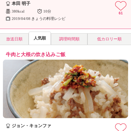
本田 明子
380kcal
10分
61
2019/04/08 きょうの料理レシピ
人気順
放送日順
調理時間順
低カロリー順
牛肉と大根の炊き込みご飯
ジョン・キョンファ