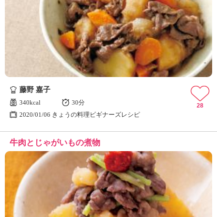
藤野 嘉子
340kcal
30分
28
2020/01/06 きょうの料理ビギナーズレシピ
牛肉とじゃがいもの煮物