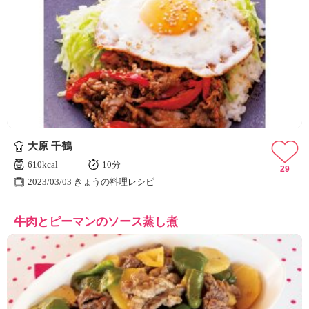
大原 千鶴
610kcal
10分
29
2023/03/03 きょうの料理レシピ
牛肉とピーマンのソース蒸し煮