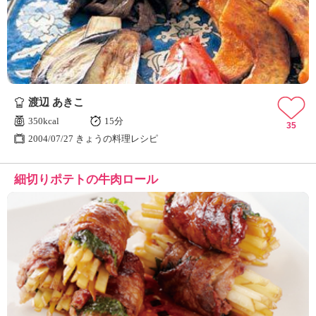
渡辺 あきこ
350kcal
15分
35
2004/07/27 きょうの料理レシピ
細切りポテトの牛肉ロール