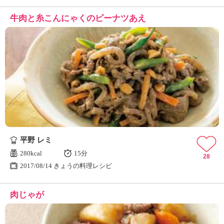
牛肉と糸こんにゃくのピーナツあえ
平野 レミ
280kcal
15分
28
2017/08/14 きょうの料理レシピ
肉じゃが