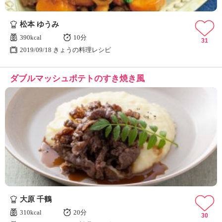
松本 ゆうみ
390kcal
10分
31
2019/09/18 きょうの料理レシピ
ダブルマッシュポテトのすき焼き風
大原 千鶴
310kcal
20分
30