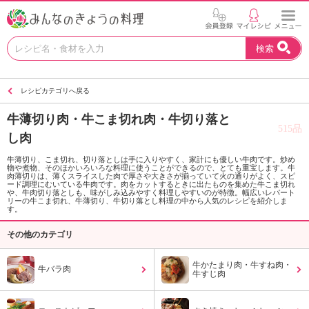
お
検索
い
し
い
レシピカテゴリへ戻る
レ
シ
牛薄切り肉・牛こま切れ肉・牛切り落と
ピ
515品
し肉
を
見
牛薄切り、こま切れ、切り落としは手に入りやすく、家計にも優しい牛肉です。炒め
つ
物や煮物、そのほかいろいろな料理に使うことができるので、とても重宝します。牛
肉薄切りは、薄くスライスした肉で厚さや大きさが揃っていて火の通りがよく、スピ
け
ード調理にむいている牛肉です。肉をカットするときに出たものを集めた牛こま切れ
や、牛肉切り落としも、味がしみ込みやすく料理しやすいのが特徴。幅広いレパート
よ
リーの牛こま切れ、牛薄切り、牛切り落とし料理の中から人気のレシピを紹介しま
う
す。
。
その他のカテゴリ
N
H
牛かたまり肉・牛すね肉・
K
牛バラ肉
牛すじ肉
エ
デ