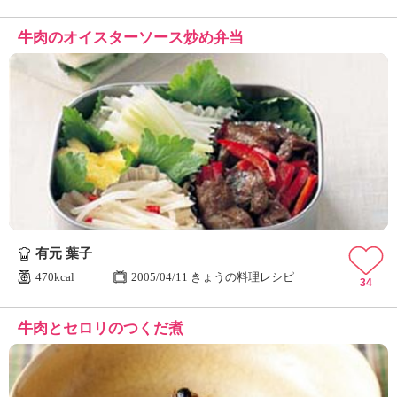
牛肉のオイスターソース炒め弁当
有元 葉子
470kcal
2005/04/11 きょうの料理レシピ
34
牛肉とセロリのつくだ煮