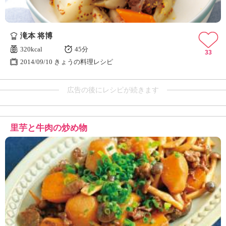
滝本 将博
320kcal
45分
33
2014/09/10 きょうの料理レシピ
広告の後にレシピが続きます
里芋と牛肉の炒め物