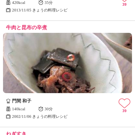
420kcal
35分
39
2013/11/05 きょうの料理レシピ
牛肉と昆布の辛煮
門間 和子
140kcal
30分
39
2002/11/06 きょうの料理レシピ
ねぎすき