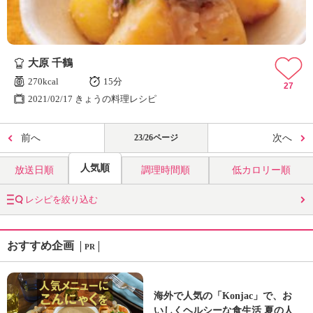
大原 千鶴
270kcal
15分
27
2021/02/17 きょうの料理レシピ
前へ
23/26ページ
次へ
人気順
放送日順
調理時間順
低カロリー順
レシピを絞り込む
おすすめ企画
PR
海外で人気の「Konjac」で、お
いしくヘルシーな食生活 夏の人