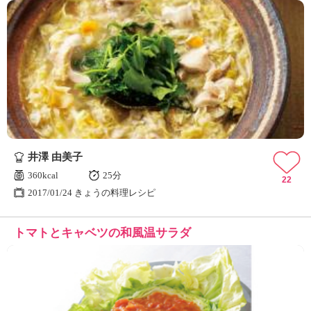
井澤 由美子
360kcal
25分
22
2017/01/24 きょうの料理レシピ
トマトとキャベツの和風温サラダ