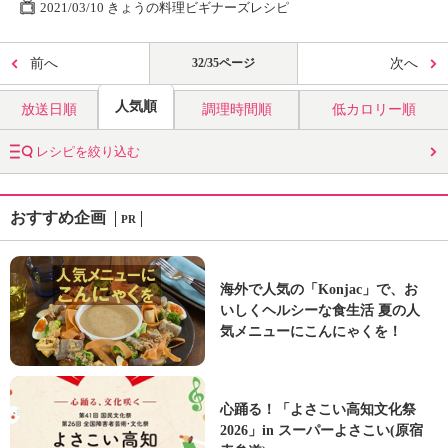
2021/03/10 きょうの料理ビギナーズレシピ
前へ
32/35ページ
次へ
人気順
放送日順
調理時間順
低カロリー順
レシピを絞り込む
おすすめ企画
PR
海外で人気の「Konjac」で、お
いしくヘルシーな食生活 夏の人
気メニューにこんにゃくを！
心踊る！「よさこい高知文化祭
2026」in スーパーよさこい(原宿