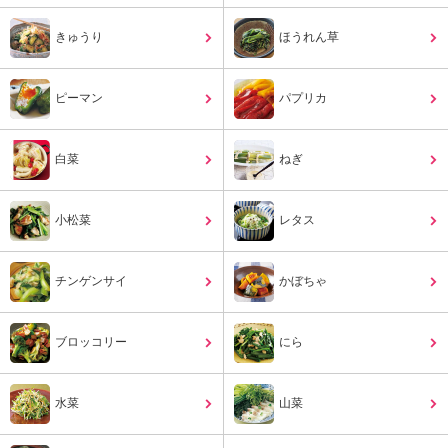
ュ
ケ
きゅうり
ほうれん草
ー
シ
ョ
ピーマン
パプリカ
ナ
ル
「
白菜
ねぎ
み
ん
な
小松菜
レタス
の
き
ょ
チンゲンサイ
かぼちゃ
う
の
料
ブロッコリー
にら
理
」
水菜
山菜