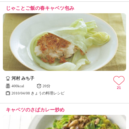
じゃことご飯の春キャベツ包み
河村 みち子
400kcal
20分
21
2010/04/08 きょうの料理レシピ
キャベツのさばカレー炒め