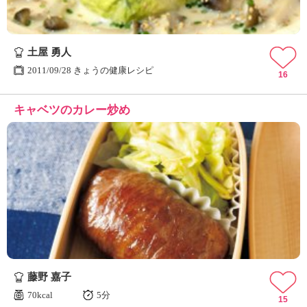
土屋 勇人
2011/09/28 きょうの健康レシピ
16
キャベツのカレー炒め
藤野 嘉子
70kcal
5分
15