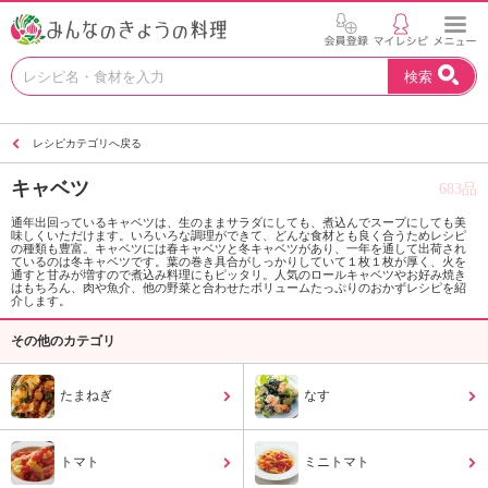
お
検索
い
し
い
レシピカテゴリへ戻る
レ
シ
キャベツ
683品
ピ
を
通年出回っているキャベツは、生のままサラダにしても、煮込んでスープにしても美
味しくいただけます。いろいろな調理ができて、どんな食材とも良く合うためレシピ
見
の種類も豊富。キャベツには春キャベツと冬キャベツがあり、一年を通して出荷され
つ
ているのは冬キャベツです。葉の巻き具合がしっかりしていて１枚１枚が厚く、火を
通すと甘みが増すので煮込み料理にもピッタリ。人気のロールキャベツやお好み焼き
け
はもちろん、肉や魚介、他の野菜と合わせたボリュームたっぷりのおかずレシピを紹
介します。
よ
う
その他のカテゴリ
。
N
たまねぎ
なす
H
K
エ
トマト
ミニトマト
デ