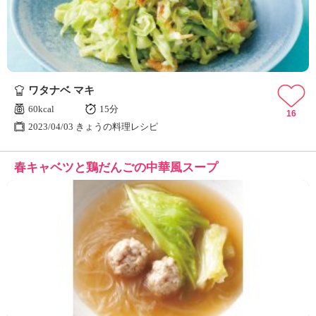
ワタナベ マキ
60kcal
15分
16
2023/04/03 きょうの料理レシピ
春キャベツと鶏だんごの中華風スープ