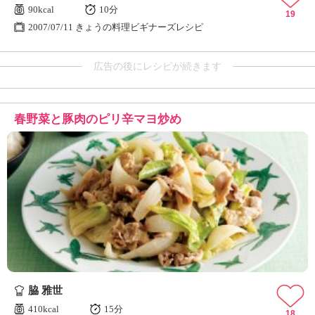
90kcal
10分
19
2007/07/11 きょうの料理ビギナーズレシピ
広告の後にレシピが続きます
春野菜と豚肉のピリ辛マヨ炒め
脇 雅世
410kcal
15分
18