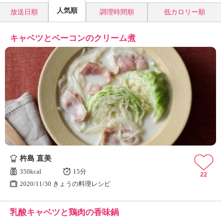
人気順
放送日順
調理時間順
低カロリー順
キャベツとベーコンのクリーム煮
杵島 直美
350kcal
15分
22
2020/11/30 きょうの料理レシピ
乳酸キャベツと鶏肉の香味鍋