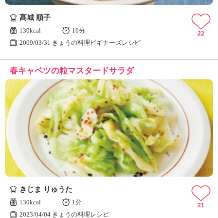
髙城 順子
130kcal
10分
22
2009/03/31 きょうの料理ビギナーズレシピ
春キャベツの粒マスタードサラダ
きじま りゅうた
130kcal
1分
21
2023/04/04 きょうの料理レシピ